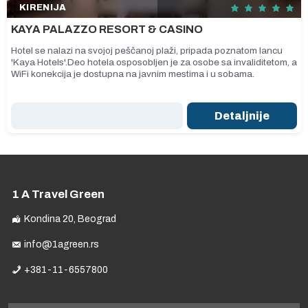
KIRENIJA
KAYA PALAZZO RESORT & CASINO
Hotel se nalazi na svojoj peščanoj plaži, pripada poznatom lancu
'Kaya Hotels'.Deo hotela osposobljen je za osobe sa invaliditetom, a
WiFi konekcija je dostupna na javnim mestima i u sobama.
Detaljnije
1 A Travel Green
Kondina 20, Beograd
info@1agreen.rs
+381-11-6557800