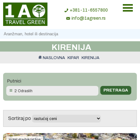
+381-11-6557800
info@1agreen.rs
KIRENIJA
NASLOVNA
KIPAR
KIRENIJA
Putnici
2 Odraslih
Sortiraj po
Hotel gradskog tipa