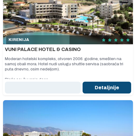
KIRENIJA
VUNI PALACE HOTEL & CASINO
Moderan hotelski kompleks, otvoren 2006. godine, smešten na
samoj obali mora. Hotel nudi uslugu shuttle servisa (saobraća tri
puta dnevno, osim nedeljom).
Plaća se: čuvanje dece.
Detaljnije