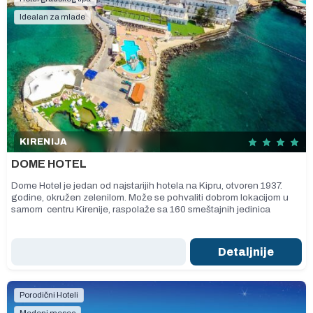
Idealan za mlade
KIRENIJA
DOME HOTEL
Dome Hotel je jedan od najstarijih hotela na Kipru, otvoren 1937.
godine, okružen zelenilom. Može se pohvaliti dobrom lokacijom u
samom centru Kirenije, raspolaže sa 160 smeštajnih jedinica
Detaljnije
Porodični Hoteli