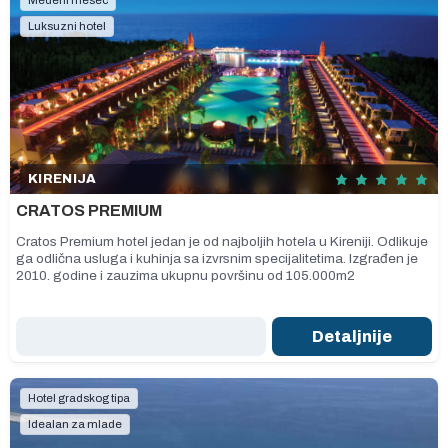
Medeni mesec
Luksuzni hotel
KIRENIJA
CRATOS PREMIUM
Cratos Premium hotel jedan je od najboljih hotela u Kireniji. Odlikuje
ga odlična usluga i kuhinja sa izvrsnim specijalitetima. Izgrađen je
2010. godine i zauzima ukupnu površinu od 105.000m2
Detaljnije
Hotel gradskog tipa
Idealan za mlade