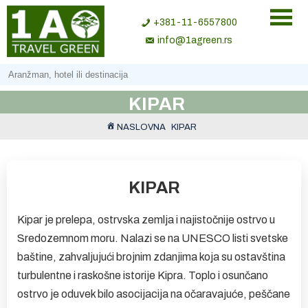
+381-11-6557800
info@1agreen.rs
KIPAR
NASLOVNA
KIPAR
KIPAR
Kipar je prelepa, ostrvska zemlja i najistočnije ostrvo u
Sredozemnom moru. Nalazi se na UNESCO listi svetske
baštine, zahvaljujući brojnim zdanjima koja su ostavština
turbulentne i raskošne istorije Kipra. Toplo i osunčano
ostrvo je oduvek bilo asocijacija na očaravajuće, peščane