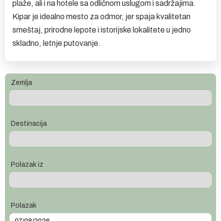
plaže, ali i na hotele sa odličnom uslugom i sadržajima.
Kipar je idealno mesto za odmor, jer spaja kvalitetan
smeštaj, prirodne lepote i istorijske lokalitete u jedno
skladno, letnje putovanje.
Zemlja
Destinacija
Polazak iz
Polazak