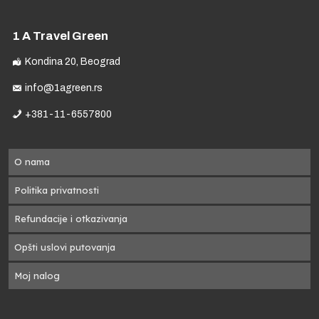
1 A Travel Green
Kondina 20, Beograd
info@1agreen.rs
+381-11-6557800
O nama
Politika privatnosti
Refundacije i otkazivanja
Opšti uslovi putovanja
Moj nalog