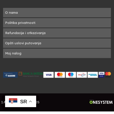
O nama
Politika privatnosti
Refundacije i otkazivanja
Opšti uslovi putovanja
Moj nalog
SR
SR
SR
SR
1 A Travel Green - ©2025