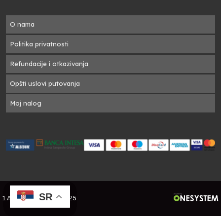
O nama
Politika privatnosti
Refundacije i otkazivanja
Opšti uslovi putovanja
Moj nalog
SR
SR
SR
SR
1 A Travel Green - ©2025