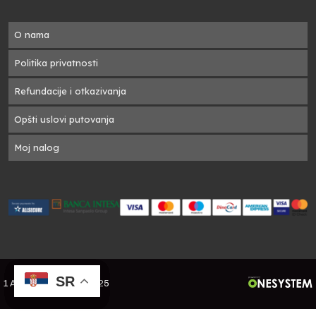
O nama
Politika privatnosti
Refundacije i otkazivanja
Opšti uslovi putovanja
Moj nalog
SR
SR
SR
SR
1 A Travel Green - ©2025