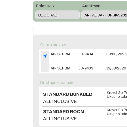
Polazak iz
Aranžman
Opcije prevoza
AIR SERBIA
JU-9404
09/08/2026 
AIR SERBIA
JU-9403
13/08/2026 
Dostupne ponude
Krevet 2 x
7
STANDARD BUNKBED
Ukupno taks
ALL INCLUSIVE
Krevet 2 x
7
STANDARD ROOM
Ukupno taks
ALL INCLUSIVE