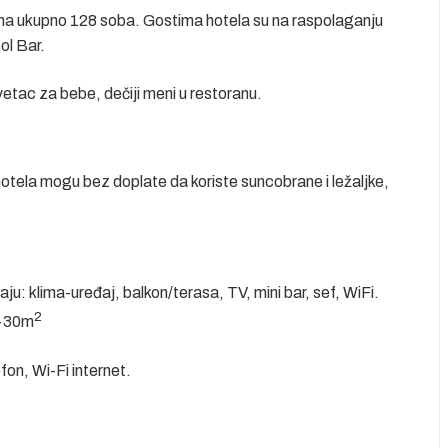
ima ukupno 128 soba. Gostima hotela su na raspolaganju
ol Bar.
revetac za bebe, dečiji meni u restoranu.
otela mogu bez doplate da koriste suncobrane i ležaljke,
: klima-uređaj, balkon/terasa, TV, mini bar, sef, WiFi.
2
0-30m
fon, Wi-Fi internet.