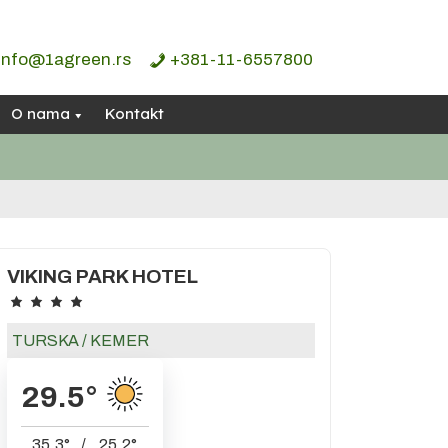
info@1agreen.rs
+381-11-6557800
O nama
Kontakt
VIKING PARK HOTEL
TURSKA
/
KEMER
29.5
°
35.3
°
/
25.2
°