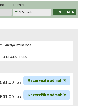
ana
Putnici
2 Odraslih
YT-Antalya International
BEG-NIKOLA TESLA
Rezervišite odmah
,591.00
EUR
Rezervišite odmah
,591.00
EUR