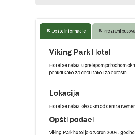
Opšte informacije
Programi putov
Viking Park Hotel
Hotel se nalazi u prelepom prirodnom okru
ponudi kako za decu tako i za odrasle.
Lokacija
Hotel se nalazi oko 8km od centra Kemera
edan od
Opšti podaci
jski centar
centar šopinga
Viking Park hotel je otvoren 2004. godine
jpopularniji