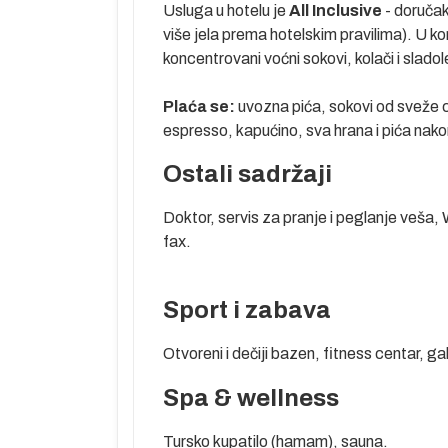
Usluga u hotelu je
All Inclusive
- doručak
njive lepote.
više jela prema hotelskim pravilima). U ko
a u Sideu. U
koncentrovani voćni sokovi, kolači i slad
ar, razvio se
ada nalazi se
Plaća se:
uvozna pića, sokovi od sveže c
maraju u
espresso, kapućino, sva hrana i pića nako
Ostali sadržaji
 obale opasane
teransku klimu,
Doktor, servis za pranje i peglanje veša, 
 Kemeru, a
fax.
tika Kemera su
ibija do
anih. Priroda i
Sport i zabava
ma puno toga i
 Fazelis...
Otvoreni i dečiji bazen, fitness centar, g
icom i jaht
Spa & wellness
Tursko kupatilo (hamam), sauna.