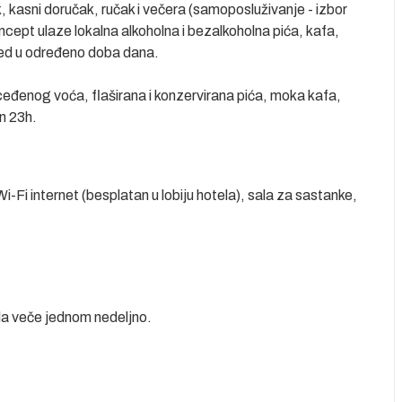
, kasni doručak, ručak i večera (samoposluživanje - izbor
ncept ulaze lokalna alkoholna i bezalkoholna pića, kafa,
oled u određeno doba dana.
eđenog voća, flaširana i konzervirana pića, moka kafa,
n 23h.
Wi-Fi internet (besplatan u lobiju hotela), sala za sastanke,
ala veče jednom nedeljno.