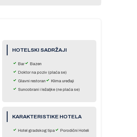
HOTELSKI SADRŽAJI
Bar
Bazen
Doktor na poziv (plaća se)
Glavni restoran
Klima uređaji
Suncobrani i ležaljke (ne plaća se)
KARAKTERISTIKE HOTELA
Hotel gradskog tipa
Porodični Hoteli