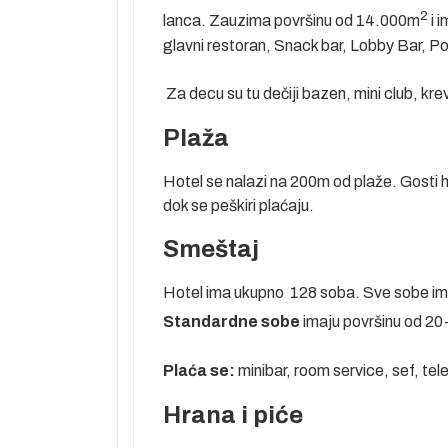
2
du) i Lara na
lanca. Zauzima površinu od 14.000m
i 
rge sa koga su
glavni restoran, Snack bar, Lobby Bar, Po
e dugačke
Za decu su tu dečiji bazen, mini club, k
nika drugi je
Plaža
la, brojnih
unarodni
Hotel se nalazi na 200m od plaže. Gosti h
 a nedaleko od
dok se peškiri plaćaju.
mesto sa
peščana
Smeštaj
e 4 centralna
Hotel ima ukupno 128 soba. Sve sobe imaju
 od najvećih
Standardne sobe
imaju površinu od 2
 5 zvezdica.
og sporta.
Plaća se:
minibar, room service, sef, tele
 veliki
leka su tri
Hrana i piće
aerodroma oko