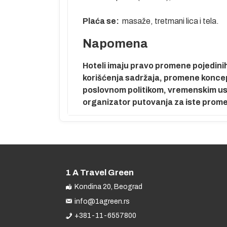
Plaća se:
masaže, tretmani lica i tela.
Napomena
Hoteli imaju pravo promene pojedinih 
korišćenja sadržaja, promene koncepta
 pre leta.
poslovnom politikom, vremenskim usl
enje.
organizator putovanja za iste pro
mor,
1 A Travel Green
tinaciji i
Kondina 20, Beograd
učaju potrebe
spoloživosti
info@1agreen.rs
oletanje za
+381-11-6557800