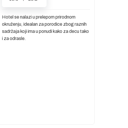
Hotel se nalazi u prelepom prirodnom
okruženju, idealan za porodice zbog raznih
sadržaja koji ima u ponudi kako za decu tako
i za odrasle.