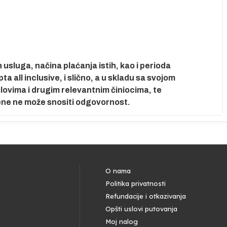
usluga, načina plaćanja istih, kao i perioda
 all inclusive, i slično, a u skladu sa svojom
ovima i drugim relevantnim činiocima, te
mene ne može snositi odgovornost.
O nama
Politika privatnosti
Refundacije i otkazivanja
Opšti uslovi putovanja
Moj nalog