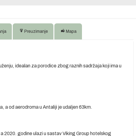
anja
Preuzimanje
Mapa
ženju, idealan za porodice zbog raznih sadržaja koji ima u
, a od aerodroma u Antaliji je udaljen 63km.
 a 2020. godine ulazi u sastav Viking Group hotelskog