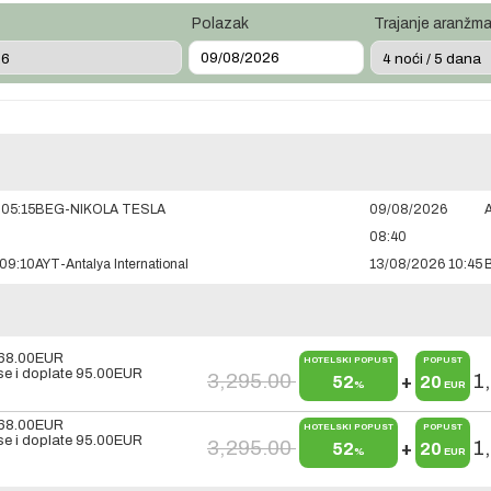
Polazak
Trajanje aranžm
05:15
BEG-NIKOLA TESLA
09/08/2026
A
08:40
09:10
AYT-Antalya International
13/08/2026 10:45
68.00
EUR
HOTELSKI POPUST
POPUST
e i doplate
95.00
EUR
3,295.00
1
52
+
20
%
EUR
68.00
EUR
HOTELSKI POPUST
POPUST
e i doplate
95.00
EUR
3,295.00
1
52
+
20
%
EUR