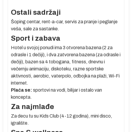
Ostali sadržaji
e
Šoping centar, rent-a-car, servis za pranje i peglanje
veša, sale za sastanke.
u
Sport i zabava
e
Hotel u svojoj ponudi ima 3 otvorena bazena (2 za
odrasle i 1 dečiji), i dva zatvorena bazena (za odrasle i
dečiji), bazen sa 4 tobogana, fitness, dnevnu i
,
večernju animaciju, diskoteku, razne sportske
aktivnosti, aerobic, vaterpolo, odbojka na plaži, Wi-Fi
internet.
Plaća se:
sportovi na vodi, bilijar i ostalo van
koncepta.
Za najmlađe
ve
ih
Za decu tu su Kids Club (4-12 godina), mini disco,
igralište.
.