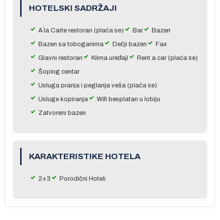
HOTELSKI SADRŽAJI
e
A`la Carte restoran (plaća se)
Bar
Bazen
Bazen sa toboganima
Dečji bazen
Fax
Glavni restoran
Klima uređaji
Rent a car (plaća se)
Šoping centar
ma
Usluga pranja i peglanja veša (plaća se)
je
Usluge kopiranja
Wifi besplatan u lobiju
m
Zatvoreni bazen
 u
do
KARAKTERISTIKE HOTELA
2+3
Porodični Hoteli
na