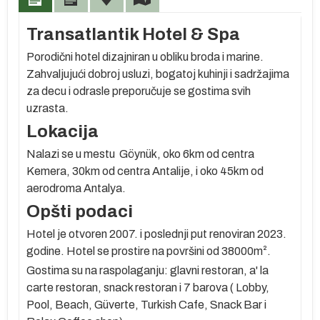
Transatlantik Hotel & Spa
Porodični hotel dizajniran u obliku broda i marine.
Zahvaljujući dobroj usluzi, bogatoj kuhinji i sadržajima
za decu i odrasle preporučuje se gostima svih
uzrasta.
Lokacija
Nalazi se u mestu Göynük, oko 6km od centra
oj
Kemera, 30km od centra Antalije, i oko 45km od
aerodroma Antalya.
Opšti podaci
Hotel je otvoren 2007. i poslednji put renoviran 2023.
godine. Hotel se prostire na površini od 38000m².
g
Gostima su na raspolaganju: glavni restoran, a' la
carte restoran, snack restoran i 7 barova ( Lobby,
e
Pool, Beach, Güverte, Turkish Cafe, Snack Bar i
ko