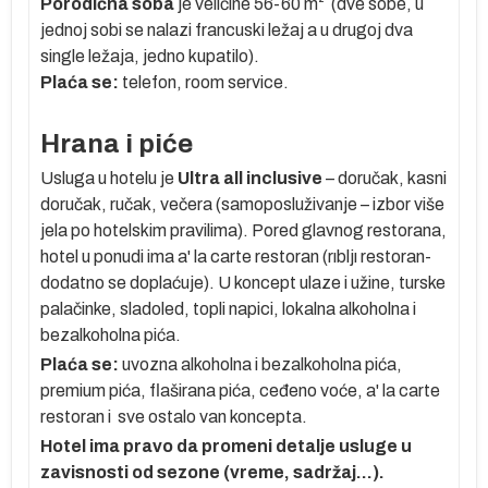
Porodična soba
je veličine 56-60 m² (dve sobe, u
lja
jednoj sobi se nalazi francuski ležaj a u drugoj dva
single ležaja, jedno kupatilo).
ih
Plaća se:
telefon, room service.
Hrana i piće
 u
Usluga u hotelu je
Ultra all inclusive
– doručak, kasni
a
doručak, ručak, večera (samoposluživanje – izbor više
ta
jela po hotelskim pravilima). Pored glavnog restorana,
hotel u ponudi ima a' la carte restoran (rıbljı restoran-
dodatno se doplaćuje). U koncept ulaze i užine, turske
palačinke, sladoled, topli napici, lokalna alkoholna i
bezalkoholna pića.
Plaća se:
uvozna alkoholna i bezalkoholna pića,
premium pića, flaširana pića, ceđeno voće, a' la carte
restoran i sve ostalo van koncepta.
Hotel ima pravo da promeni detalje usluge u
zavisnosti od sezone (vreme, sadržaj…).