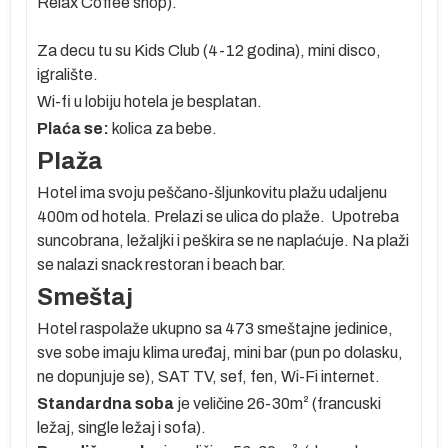
Relax Coffee shop).
m
Za decu tu su Kids Club (4-12 godina), mini disco,
igralište.
Wi-fi u lobiju hotela je besplatan.
Plaća se:
kolica za bebe.
te
Plaža
sa
Hotel ima svoju peščano-šljunkovitu plažu udaljenu
400m od hotela. Prelazi se ulica do plaže. Upotreba
suncobrana, ležaljki i peškira se ne naplaćuje. Na plaži
e
se nalazi snack restoran i beach bar.
Smeštaj
Hotel raspolaže ukupno sa 473 smeštajne jedinice,
po
sve sobe imaju klima uređaj, mini bar (pun po dolasku,
ne dopunjuje se), SAT TV, sef, fen, Wi-Fi internet.
a
Standardna soba
je veličine 26-30m² (francuski
ležaj, single ležaj i sofa).