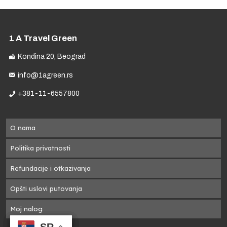
a,
1 A Travel Green
Kondina 20, Beograd
info@1agreen.rs
+381-11-6557800
a
O nama
Politika privatnosti
Refundacije i otkazivanja
Opšti uslovi putovanja
Moj nalog
SR
SR
SR
SR