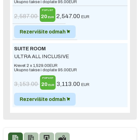
Ukupno takse i doplate
95.00
EUR
POPUST
2,587.00
2,547.00
20
EUR
EUR
Rezervišite odmah
SUITE ROOM
ULTRA ALL INCLUSIVE
Krevet 2 x
1,529.00
EUR
Ukupno takse i doplate
95.00
EUR
POPUST
3,153.00
3,113.00
20
EUR
EUR
Rezervišite odmah