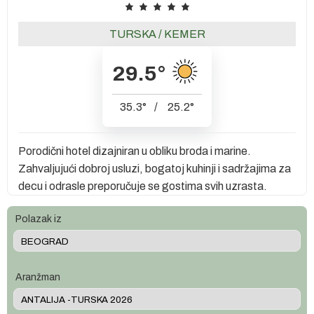
TURSKA
/
KEMER
29.5
°
35.3
°
/
25.2
°
Porodični hotel dizajniran u obliku broda i marine.
Zahvaljujući dobroj usluzi, bogatoj kuhinji i sadržajima za
decu i odrasle preporučuje se gostima svih uzrasta.
Polazak iz
Aranžman