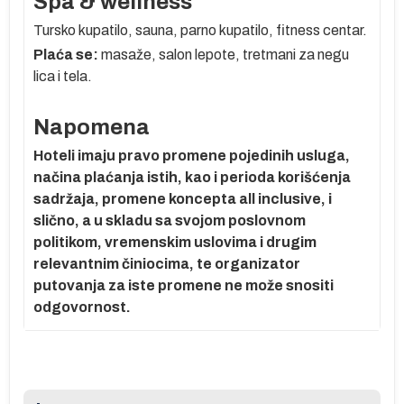
Spa & wellness
Tursko kupatilo, sauna, parno kupatilo, fitness centar.
Plaća se:
masaže, salon lepote, tretmani za negu
e
lica i tela.
Napomena
Hoteli imaju pravo promene pojedinih usluga,
načina plaćanja istih, kao i perioda korišćenja
sadržaja, promene koncepta all inclusive, i
slično, a u skladu sa svojom poslovnom
politikom, vremenskim uslovima i drugim
relevantnim činiocima, te organizator
putovanja za iste promene ne može snositi
odgovornost.
er
r