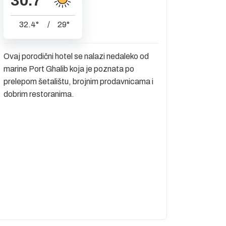
30.7
°
32.4
°
/
29
°
Ovaj porodični hotel se nalazi nedaleko od
marine Port Ghalib koja je poznata po
prelepom šetalištu, brojnim prodavnicama i
dobrim restoranima.