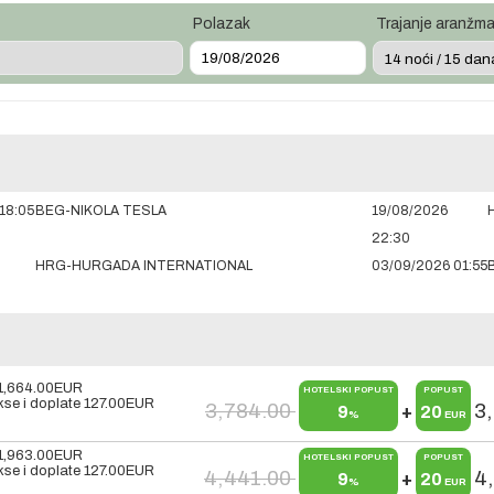
Polazak
Trajanje aranžm
18:05
BEG-NIKOLA TESLA
19/08/2026
22:30
HRG-HURGADA INTERNATIONAL
03/09/2026 01:55
1,664.00
EUR
HOTELSKI POPUST
POPUST
se i doplate
127.00
EUR
3,784.00
3
9
+
20
%
EUR
1,963.00
EUR
HOTELSKI POPUST
POPUST
se i doplate
127.00
EUR
4,441.00
4
9
+
20
%
EUR