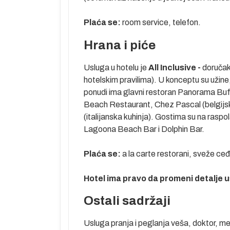
aju, čovekova
oru” važi za
Plaća se:
room service, telefon.
rodroma oko
a” po lepo
Hrana i piće
mbijent na
anaca ali i
Usluga u hotelu je
All Inclusive -
doručak,
ena (Downtown)
hotelskim pravilima). U konceptu su užine,
rista koji su
ponudi ima glavni restoran Panorama Buff
 laguna, golf
Beach Restaurant, Chez Pascal (belgijska 
 alternativa –
(italijanska kuhinja). Gostima su na raspo
Lagoona Beach Bar i Dolphin Bar.
 Crvenog mora i
vo mesto pre
Plaća se:
a la carte restorani, sveže ce
među kojima je
osti ovde
Hotel ima pravo da promeni detalje u
rebenima, kao i
Ostali sadržaji
 za ronioce sa
od po želji i
Usluga pranja i peglanja veša, doktor, m