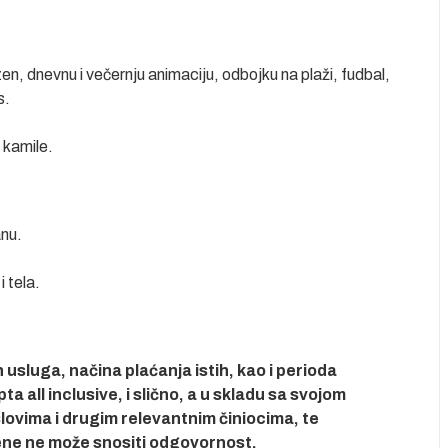
en, dnevnu i večernju animaciju, odbojku na plaži, fudbal,
s.
e kamile.
anu.
 tela.
usluga, načina plaćanja istih, kao i perioda
 all inclusive, i slično, a u skladu sa svojom
ovima i drugim relevantnim činiocima, te
ene ne može snositi odgovornost.