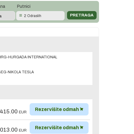
ana
Putnici
2 Odraslih
HRG-HURGADA INTERNATIONAL
BEG-NIKOLA TESLA
Rezervišite odmah
,415.00
EUR
Rezervišite odmah
,013.00
EUR