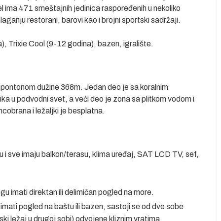
 ima 471 smeštajnih jedinica raspoređenih u nekoliko
ganju restorani, barovi kao i brojni sportski sadržaji.
), Trixie Cool (9-12 godina), bazen, igralište.
 pontonom dužine 368m. Jedan deo je sa koralnim
enika u podvodni svet, a veći deo je zona sa plitkom vodom i
obrana i ležaljki je besplatna.
 i sve imaju balkon/terasu, klima uređaj, SAT LCD TV, sef,
gu imati direktan ili delimičan pogled na more.
imati pogled na baštu ili bazen, sastoji se od dve sobe
uski ležaj u drugoj sobi) odvojene kliznim vratima.