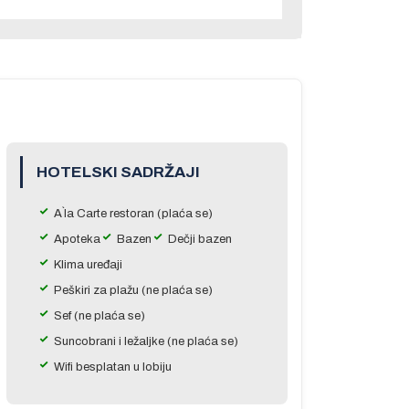
HOTELSKI SADRŽAJI
A`la Carte restoran (plaća se)
Apoteka
Bazen
Dečji bazen
Klima uređaji
Peškiri za plažu (ne plaća se)
Sef (ne plaća se)
Suncobrani i ležaljke (ne plaća se)
Wifi besplatan u lobiju