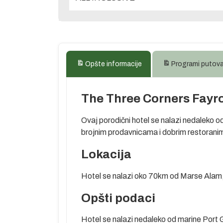
Opšte informacije
Programi putov
The Three Corners Fayr
Ovaj porodični hotel se nalazi nedaleko o
brojnim prodavnicama i dobrim restorani
Lokacija
Hotel se nalazi oko 70km od Marse Alam
Opšti podaci
oga zovu “more
Hotel se nalazi nedaleko od marine Port G
ranaca, koji se