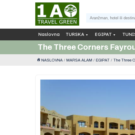
Naslovna
TURSKA
EGIPAT
TUNI
The Three Corners Fayro
NASLOVNA
MARSA ALAM
EGIPAT
The Three C