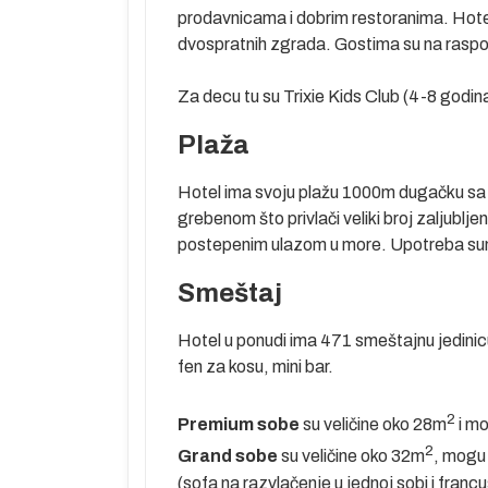
prodavnicama i dobrim restoranima. Hotel
i svojom
dvospratnih zgrada. Gostima su na raspola
pta. Crveno
terski bave
Za decu tu su Trixie Kids Club (4-8 godina
rgade u
Plaža
tu, nalaze se
mpleksima,
Hotel ima svoju plažu 1000m dugačku sa
one koji ovde
grebenom što privlači veliki broj zaljublj
postepenim ulazom u more. Upotreba sunc
km južno od
lizini, otvoreni
Smeštaj
nim za mir,
godine, kako za
Hotel u ponudi ima 471 smeštajnu jedinicu
peščana plaža i
fen za kosu, mini bar.
le da pobegnu
tićenu zonu
2
Premium sobe
su veličine oko 28m
i mo
 odsedaju u
2
Grand sobe
su veličine oko 32m
, mogu 
..
(sofa na razvlačenje u jednoj sobi i franc