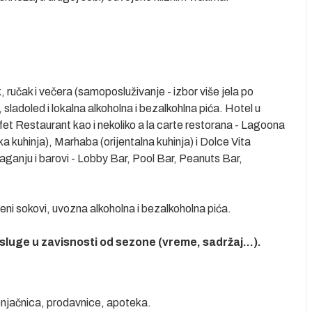
 ručak i večera (samoposluživanje - izbor više jela po
 sladoled i lokalna alkoholna i bezalkohlna pića. Hotel u
et Restaurant kao i nekoliko a la carte restorana - Lagoona
kuhinja), Marhaba (orijentalna kuhinja) i Dolce Vita
laganju i barovi - Lobby Bar, Pool Bar, Peanuts Bar,
đeni sokovi, uvozna alkoholna i bezalkoholna pića.
sluge u zavisnosti od sezone (vreme, sadržaj...).
enjačnica, prodavnice, apoteka.