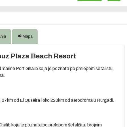
anja
Mapa
ouz Plaza Beach Resort
d marine Port Ghalib koja je poznata po prelepom šetalištu,
ma.
, 67km od El Quseira i oko 220km od aerodroma u Hurgadi.
halib koja je poznata po prelepom šetalištu, brojnim