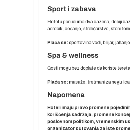
Sport i zabava
Hotel u ponudi ima dva bazena, dečiji baz
aerobik, boćanje, streličarstvo, stoni teni
i nedelja
Plaća se:
sportovi na vodi, bilijar, jahanj
ata pred
tela. Smeštaj
Spa & wellness
. Noćenje.
Gosti mogu bez doplate da koriste teret
rmaciju našeg
hrane i pića. U
Plaća se:
masaže, tretmani za negu lica i
avisnosti od
Napomena
o aerodroma u
Hoteli imaju pravo promene pojedinih 
raj programa.
korišćenja sadržaja, promene koncepta
poslovnom politikom, vremenskim usl
organizator putovanja za iste prom