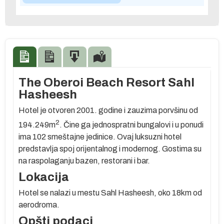
The Oberoi Beach Resort Sahl
Hasheesh
Hotel je otvoren 2001. godine i zauzima porvšinu od
2
194.249m
. Čine ga jednospratni bungalovi i u ponudi
ima 102 smeštajne jedinice. Ovaj luksuzni hotel
predstavlja spoj orijentalnog i modernog. Gostima su
na raspolaganju bazen, restorani i bar.
Lokacija
Hotel se nalazi u mestu Sahl Hasheesh, oko 18km od
aerodroma.
re
Opšti podaci