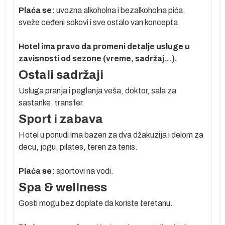
 se
Plaća se:
uvozna alkoholna i bezalkoholna pića,
sveže ceđeni sokovi i sve ostalo van koncepta.
je
Hotel ima pravo da promeni detalje usluge u
zavisnosti od sezone (vreme, sadržaj...).
Ostali sadržaji
o
Usluga pranja i peglanja veša, doktor, sala za
sastanke, transfer.
Sport i zabava
 je
Hotel u ponudi ima bazen za dva džakuzija i delom za
decu, jogu, pilates, teren za tenis.
a
Plaća se:
sportovi na vodi.
a,
Spa & wellness
Gosti mogu bez doplate da koriste teretanu.
–