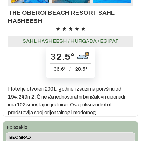
THE OBEROI BEACH RESORT SAHL
HASHEESH
SAHL HASHEESH
/
HURGADA
/
EGIPAT
32.5
°
36.6
°
/
28.5
°
Hotel je otvoren 2001. godine i zauzima porvšinu od
194.249m2. Čine ga jednospratni bungalovi i u ponudi
ima 102 smeštajne jedinice. Ovaj luksuzni hotel
predstavlja spoj orijentalnog i modernog
Polazak iz