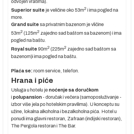
odvojen vratima).
2
Superior suite
je veličine oko 53m
i ima pogled na
more.
Grand
suite
sa privatnim bazenom je vličine
2
2
53m
(125m
zajedno sad baštom sa bazenom) i ima
pogled na baštu.
2
2
Royal
suite
90m
(225m
zajedno sad baštom sa
bazenom)i ima pogled na baštu.
Plaća se:
room service, telefon.
no
Hrana i piće
Usluga u hotelu je
noćenje sa doručkom
i
polupansion
- doručak i večera (samoposluživanje -
izbor više jela po hotelskim pravilima). U konceptu su
užine, lokalna alkoholna i bezalkoholna pića. Hotel u
ponudi ima glavni restoran, Zafraan (indijski restoran),
The Pergola restoran i The Bar.
oko