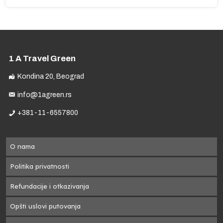
:
na
1 A Travel Green
.
Kondina 20, Beograd
ma
ane
info@1agreen.rs
+381-11-6557800
O nama
e
Politika privatnosti
Refundacije i otkazivanja
Opšti uslovi putovanja