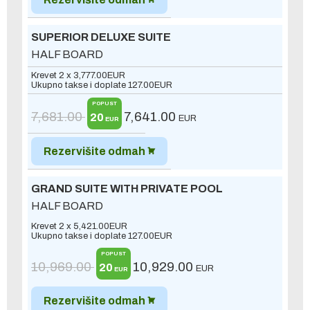
SUPERIOR DELUXE SUITE
HALF BOARD
Krevet 2 x
3,777.00
EUR
Ukupno takse i doplate
127.00
EUR
POPUST
7,681.00
7,641.00
20
EUR
EUR
Rezervišite odmah
GRAND SUITE WITH PRIVATE POOL
HALF BOARD
Krevet 2 x
5,421.00
EUR
Ukupno takse i doplate
127.00
EUR
POPUST
10,969.00
10,929.00
20
EUR
EUR
Rezervišite odmah