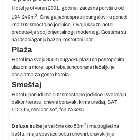
Hotel je otvoren 2001. godine i zauzima porvšinu od
se
2
194.249m
. Čine ga jednospratni bungalovi i u ponudi
m
ima 102 smeštajne jedinice. Ovaj luksuzni hotel
predstavlja spoj orijentalnog i modernog. Gostima su
na raspolaganju bazen, restorani i bar.
e
Plaža
Hotel ima svoju 850m dugačku plažu sa postepenim
ulazom u more, upotreba suncobrana i ležaljki je
besplatna za goste hotela.
di
Smeštaj
om
Hotel u ponudi ima 102 smeštajne jedinice i sve imaju
ki
balkon/terasu, dnevni boravak, klima uređaj, SAT
LCD TV, mini bar, sef, fen za kosu.
j
2
Deluxe suite
je veličine oko 53m
i ima pogled na
baštu, imaju spavaću sobu i dnevni boravak (nije