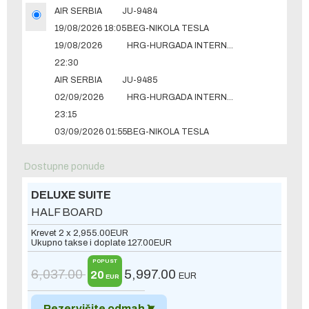
AIR SERBIA
JU-9484
19/08/2026 18:05
BEG-NIKOLA TESLA
19/08/2026
HRG-HURGADA INTERNATIONAL
22:30
AIR SERBIA
JU-9485
02/09/2026
HRG-HURGADA INTERNATIONAL
23:15
03/09/2026 01:55
BEG-NIKOLA TESLA
Dostupne ponude
DELUXE SUITE
HALF BOARD
Krevet 2 x
2,955.00
EUR
Ukupno takse i doplate
127.00
EUR
POPUST
6,037.00
5,997.00
20
EUR
EUR
Rezervišite odmah