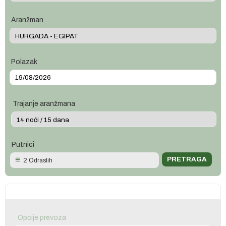
Aranžman
Polazak
Trajanje aranžmana
Putnici
2 Odraslih
Opcije prevoza