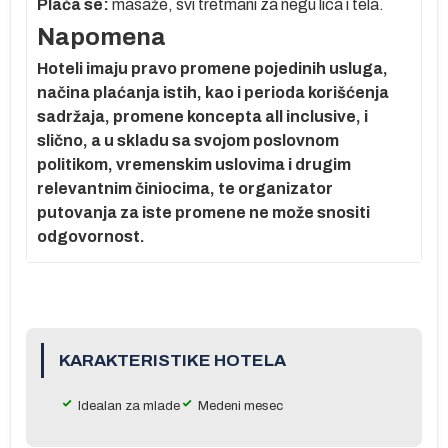
Plaća se:
masaže, svi tretmani za negu lica i tela.
Napomena
i
 3
Hoteli imaju pravo promene pojedinih usluga,
k
načina plaćanja istih, kao i perioda korišćenja
sadržaja, promene koncepta all inclusive, i
a
slično, a u skladu sa svojom poslovnom
o-
politikom, vremenskim uslovima i drugim
relevantnim činiocima, te organizator
putovanja za iste promene ne može snositi
odgovornost.
ni,
g
KARAKTERISTIKE HOTELA
Idealan za mlade
Medeni mesec