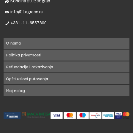
Kondina 20, Beograd
info@1agreen.rs
+381-11-6557800
ije
,
O nama
Politika privatnosti
a
aća
Refundacije i otkazivanja
i,
Opšti uslovi putovanja
Moj nalog
.
ni