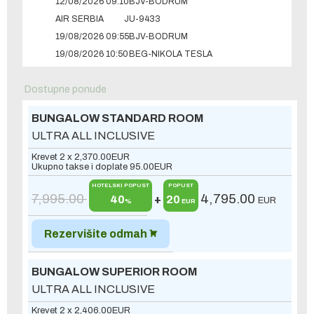
12/08/2026 09:10
BJV-BODRUM
AIR SERBIA
JU-9433
19/08/2026 09:55
BJV-BODRUM
19/08/2026 10:50
BEG-NIKOLA TESLA
Dostupne ponude
BUNGALOW STANDARD ROOM
ULTRA ALL INCLUSIVE
Krevet 2 x
2,370.00
EUR
Ukupno takse i doplate
95.00
EUR
HOTELSKI POPUST
POPUST
7,995.00
4,795.00
40
+
20
EUR
%
EUR
Rezervišite odmah
BUNGALOW SUPERIOR ROOM
ULTRA ALL INCLUSIVE
Krevet 2 x
2,406.00
EUR