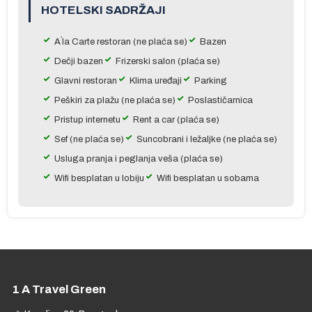
HOTELSKI SADRŽAJI
to
A`la Carte restoran (ne plaća se)
Bazen
Dečji bazen
Frizerski salon (plaća se)
Glavni restoran
Klima uređaji
Parking
Peškiri za plažu (ne plaća se)
Poslastičarnica
Pristup internetu
Rent a car (plaća se)
Sef (ne plaća se)
Suncobrani i ležaljke (ne plaća se)
Usluga pranja i peglanja veša (plaća se)
Wifi besplatan u lobiju
Wifi besplatan u sobama
se
pre
1 A Travel Green