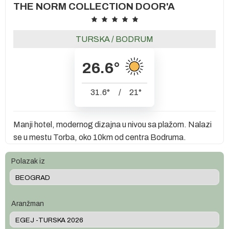
THE NORM COLLECTION DOOR'A
TURSKA
/
BODRUM
26.6
°
31.6
°
/
21
°
Manji hotel, modernog dizajna u nivou sa plažom. Nalazi
se u mestu Torba, oko 10km od centra Bodruma.
Polazak iz
Aranžman