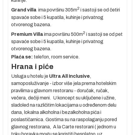
kuhinje.
u
2
Grand villa
ima površinu 305m
i sastoji se od četiri
spavaće sobe i 5 kupatila, kuhinje i privatnog
do
otvorenog bazena.
2
Premium Villa
ima površinu 500m
i sastoji se od pet
spavaće sobe i 5 kupatila, kuhinje i privatnog
a
otvorenog bazena.
Plaća se:
telefon, room service.
Hrana i piće
Usluga u hotelu je
Ultra All Inclusive
,
a,
samoposluživanje - izbor više jela prema hotelskim
pravilima u glavnom restoranu - doručak, ručak,
večera, dečiji meni. U koncept su uključene i užine,
A:
sladoled na različitim lokacijama u određenom delu
dana, lokalna alkoholna i bezalkoholna pića i
poslastičarnica. Gostima su na raspolaganju pored
um
glavnog restorana, A la Carte restorani ( jednom u
toku boravka mogu se koristiti besplatno uz