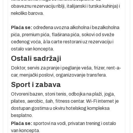
obaveznu rezervaciju riblji, italijanski i turska kuhinja) i
e
nekoliko barova.
Plaća se:
određena uvozna alkoholna i bezalkoholna
a
pića, premium pića, flaširana pića, sokovi od sveže
ceđenog voća, à la carte restorani uz rezervaciju i
ostalo van koncepta.
Ostali sadržaji
Doktor, servis za pranje i peglanje veša, frizer, rent-a-
car, menjački poslovi, organizovanje transfera.
Sport i zabava
Otvoreni bazen, stoni tenis, odbojka na plaži, joga,
pilates, aerobic, šah, fitness centar. Wi-Fi internet je
dostupan gostima u okviru hotelskog kompleksa
besplatno.
Plaća se:
sportovi na vodi, privatan trening i ostalo
o
van koncepta.