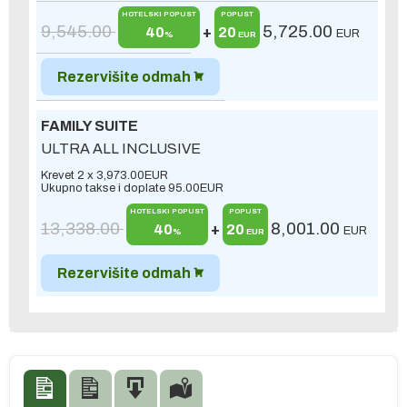
HOTELSKI POPUST
POPUST
9,545.00
5,725.00
40
+
20
EUR
%
EUR
Rezervišite odmah
FAMILY SUITE
ULTRA ALL INCLUSIVE
Krevet 2 x
3,973.00
EUR
Ukupno takse i doplate
95.00
EUR
HOTELSKI POPUST
POPUST
13,338.00
8,001.00
40
+
20
EUR
%
EUR
Rezervišite odmah