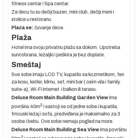
fitness centar i Spa centar.
Za decu tu su dečiji bazen, mini club, dečiji meni i
ne
stolice u restoranu.
ao
Plaća se:
čuvanje dece.
Plaža
u
Hotel ima svoju privatnu plažu sa dokom. Upotreba
suncobrana, ležaljki i peškira je bez doplate.
Smeštaj
Sve sobe imaju LCD TV, kupatilo sa kozmetikom, fen
za kosu, ketler, klimu, sef, mini bar ( osim vila i family
 °C
suite-a), Wi-Fi internet i balkon ili terasu.
 je
Deluxe Room Main Building Garden View
ima
2
površinu 40m
i sastoji se od jedne sobe i kupatila,
frncuski ležaj i sofa, predviđena je maksimalno za 3
s
osobe i bebu. Ove sobe nemaju pogled na more.
e
Deluxe Room Main Building Sea View
ima površinu
2