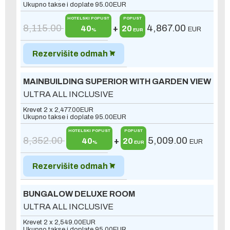
Ukupno takse i doplate
95.00
EUR
HOTELSKI POPUST
POPUST
8,115.00
4,867.00
40
+
20
EUR
%
EUR
Rezervišite odmah
MAINBUILDING SUPERIOR WITH GARDEN VIEW
ULTRA ALL INCLUSIVE
Krevet 2 x
2,477.00
EUR
Ukupno takse i doplate
95.00
EUR
HOTELSKI POPUST
POPUST
8,352.00
5,009.00
40
+
20
EUR
%
EUR
Rezervišite odmah
BUNGALOW DELUXE ROOM
ULTRA ALL INCLUSIVE
Krevet 2 x
2,549.00
EUR
Ukupno takse i doplate
95.00
EUR