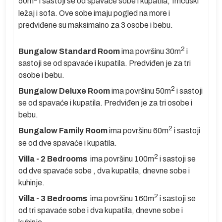
50m
i sastoji se od spavaće sobe i kupatila, frncuski
ležaj i sofa. Ove sobe imaju pogled na more i
predviđene su maksimalno za 3 osobe i bebu.
2
Bungalow Standard Room
ima površinu 30m
i
er
sastoji se od spavaće i kupatila. Predviđen je za tri
osobe i bebu.
2
Bungalow Deluxe Room
ima površinu 50m
i sastoji
se od spavaće i kupatila. Predviđen je za tri osobe i
bebu.
e
2
Bungalow Family Room
ima površinu 60m
i sastoji
se od dve spavaće i kupatila.
2
Villa - 2 Bedrooms
ima površinu 100m
i sastoji se
d
od dve spavaće sobe , dva kupatila, dnevne sobe i
kuhinje.
ma
2
Villa - 3 Bedrooms
ima površinu 160m
i sastoji se
je
od tri spavaće sobe i dva kupatila, dnevne sobe i
m