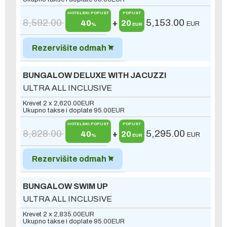
HOTELSKI POPUST
POPUST
8,592.00
5,153.00
40
+
20
EUR
%
EUR
Rezervišite odmah
BUNGALOW DELUXE WITH JACUZZI
ULTRA ALL INCLUSIVE
Krevet 2 x
2,620.00
EUR
Ukupno takse i doplate
95.00
EUR
HOTELSKI POPUST
POPUST
8,828.00
5,295.00
40
+
20
EUR
%
EUR
Rezervišite odmah
BUNGALOW SWIM UP
ULTRA ALL INCLUSIVE
Krevet 2 x
2,835.00
EUR
Ukupno takse i doplate
95.00
EUR