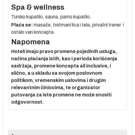
Spa & wellness
Tursko kupatilo, sauna, parno kupatilo.
Plaća se:
masaže, tretmani lica i tela, privatni trener i
ostalo van koncepta.
 u
Napomena
Hoteli imaju pravo promene pojedinih usluga,
načina plaćanja istih, kao i perioda korišćenja
sadržaja, promene koncepta all inclusive, i
a
slično, a u skladu sa svojom poslovnom
politikom, vremenskim uslovima i drugim
relevantnim činiocima, te organizator
putovanja za iste promene ne može snositi
se
odgovornost.