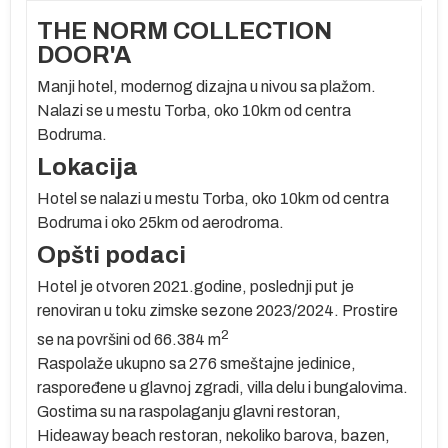
THE NORM COLLECTION
DOOR'A
Manji hotel, modernog dizajna u nivou sa plažom.
)
Nalazi se u mestu Torba, oko 10km od centra
Bodruma.
Lokacija
Hotel se nalazi u mestu Torba, oko 10km od centra
Bodruma i oko 25km od aerodroma.
Opšti podaci
Hotel je otvoren 2021.godine, poslednji put je
renoviran u toku zimske sezone 2023/2024. Prostire
2
se na površini od 66.384 m
oj
Raspolaže ukupno sa 276 smeštajne jedinice,
raspoređene u glavnoj zgradi, villa delu i bungalovima.
Gostima su na raspolaganju glavni restoran,
Hideaway beach restoran, nekoliko barova, bazen,