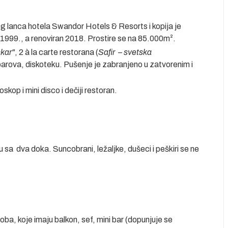
 lanca hotela Swandor Hotels & Resorts i kopija je
 1999., a renoviran 2018. Prostire se na 85.000m².
kar
"
, 2 à la carte restorana (
Safir
– svetska
 barova, diskoteku. Pušenje je zabranjeno u zatvorenim i
oskop i mini disco i dečiji restoran.
sa dva doka. Suncobrani, ležaljke, dušeci i peškiri se ne
ba, koje imaju balkon, sef, mini bar (dopunjuje se