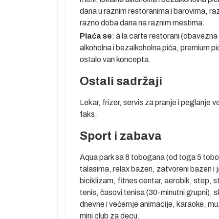
dana u raznim restoranima i barovima, razne
razno doba dana na raznim mestima.
Plaća se
: à la carte restorani (obavezn
alkoholna i bezalkoholna pića, premium pi
ostalo van koncepta.
Ostali sadržaji
Lekar, frizer, servis za pranje i peglanje
faks.
Sport i zabava
Aqua park sa 8 tobogana (od toga 5 tobo
talasima, relax bazen, zatvoreni bazen i
biciklizam, fitnes centar, aerobik, step, st
tenis, časovi tenisa (30-minutni grupni), s
dnevne i večernje animacije, karaoke, muz
mini club za decu.