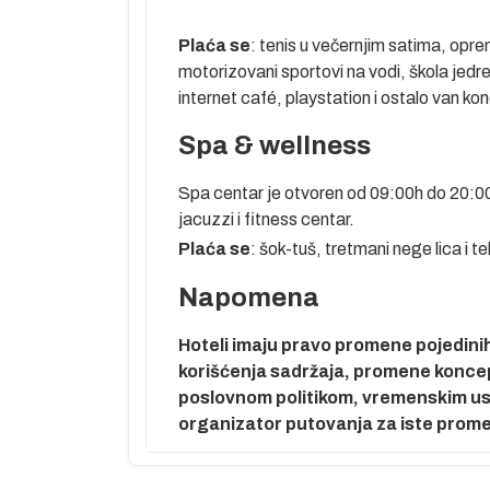
Plaća se
: tenis u večernjim satima, opre
motorizovani sportovi na vodi, škola jedren
internet café, playstation i ostalo van ko
Spa & wellness
Spa centar je otvoren od 09:00h do 20:00h
jacuzzi i fitness centar.
Plaća se
: šok-tuš, tretmani nege lica i 
Napomena
Hoteli imaju pravo promene pojedinih 
korišćenja sadržaja, promene koncepta
poslovnom politikom, vremenskim usl
organizator putovanja za iste prom