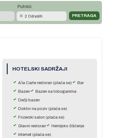
Putnici
2 Odraslih
HOTELSKI SADRŽAJI
A`la Carte restoran (plaća se)
Bar
Bazen
Bazen sa toboganima
Dečji bazen
Doktor na poziv (plaća se)
Frizerski salon (plaća se)
Glavni restoran
Hemijsko čišćenje
Internet (plaća se)