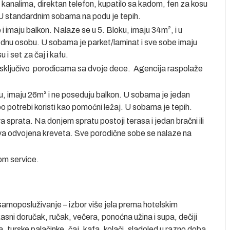
kanalima, direktan telefon, kupatilo sa kadom, fen za kosu
. U standardnim sobama na podu je tepih.
i imaju balkon. Nalaze se u 5. Bloku, imaju 34m², i u
jednu osobu. U sobama je parket/laminat i sve sobe imaju
u i set za čaj i kafu.
sključivo porodicama sa dvoje dece. Agencija raspolaže
u, imaju 26m² i ne poseduju balkon. U sobama je jedan
po potrebi koristi kao pomoćni ležaj. U sobama je tepih.
sprata. Na donjem spratu postoji terasa i jedan bračni ili
va odvojena kreveta. Sve porodične sobe se nalaze na
oom service.
samoposluživanje – izbor više jela prema hotelskim
asni doručak, ručak, večera, ponoćna užina i supa, dečiji
a, turske palačinke, čaj, kafa, kolači, sladoled u razno doba