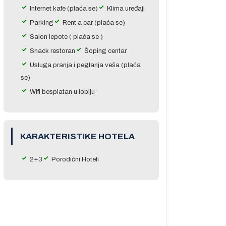
Internet kafe (plaća se)
Klima uređaji
Parking
Rent a car (plaća se)
Salon lepote ( plaća se )
Snack restoran
Šoping centar
Usluga pranja i peglanja veša (plaća
se)
Wifi besplatan u lobiju
KARAKTERISTIKE HOTELA
2+3
Porodični Hoteli