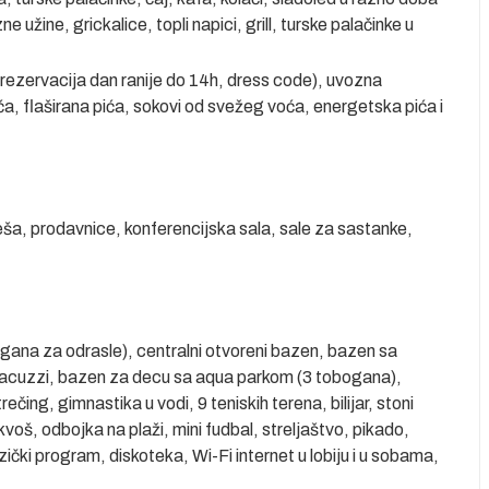
 užine, grickalice, topli napici, grill, turske palačinke u
a rezervacija dan ranije do 14h, dress code), uvozna
ća, flaširana pića, sokovi od svežeg voća, energetska pića i
 veša, prodavnice, konferencijska sala, sale za sastanke,
gana za odrasle), centralni otvoreni bazen, bazen sa
 jacuzzi, bazen za decu sa aqua parkom (3 tobogana),
rečing, gimnastika u vodi, 9 teniskih terena, bilijar, stoni
kvoš, odbojka na plaži, mini fudbal, streljaštvo, pikado,
ički program, diskoteka, Wi-Fi internet u lobiju i u sobama,