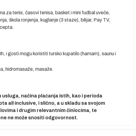
ma za tenis, časovi tenisa, basket i mini fudbal uveče,
ja, škola ronjenja, kuglanje (3 staze), bilijar, Pay TV,
ncepta.
, i gosti mogu koristiti tursko kupatilo (hamam), saunu i
tela, hidromasaže, masaže.
usluga, načina plaćanja istih, kao i perioda
 all inclusive, i slično, a u skladu sa svojom
ovima i drugim relevantnim činiocima, te
ene ne može snositi odgovornost.