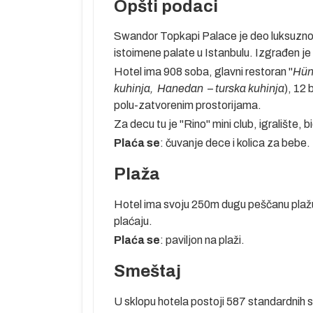
Opšti podaci
Swandor Topkapi Palace je deo luksuznog
istoimene palate u Istanbulu. Izgrađen je
Hotel ima 908 soba, glavni restoran "
Hün
kuhinja,
Hanedan
–
turska kuhinja
), 12
polu-zatvorenim prostorijama.
Za decu tu je "Rino" mini club, igralište, bi
Plaća se
: čuvanje dece i kolica za bebe.
Plaža
Hotel ima svoju 250m dugu peščanu plažu 
plaćaju.
Plaća se
: paviljon na plaži.
Smeštaj
U sklopu hotela postoji 587 standardnih so