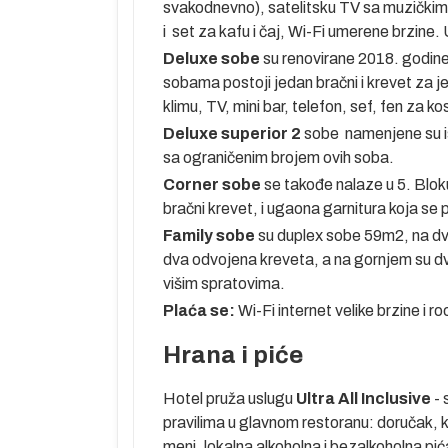
svakodnevno), satelitsku TV sa muzičkim 
i set za kafu i čaj, Wi-Fi umerene brzine
Deluxe sobe
su renovirane 2018. godine 
sobama postoji jedan bračni i krevet za 
klimu, TV, mini bar, telefon, sef, fen za kos
Deluxe superior
2
sobe namenjene su i
sa ograničenim brojem ovih soba.
Corner sobe
se takođe nalaze u 5. Blok
bračni krevet, i ugaona garnitura koja se 
Family sobe
su duplex sobe 59m2, na dva 
dva odvojena kreveta, a na gornjem su d
višim spratovima.
Plaća se:
Wi-Fi internet velike brzine i r
Hrana i piće
Hotel pruža uslugu
Ultra All Inclusive
- 
pravilima u glavnom restoranu: doručak, k
meni, lokalna alkoholna i bezalkoholna pić