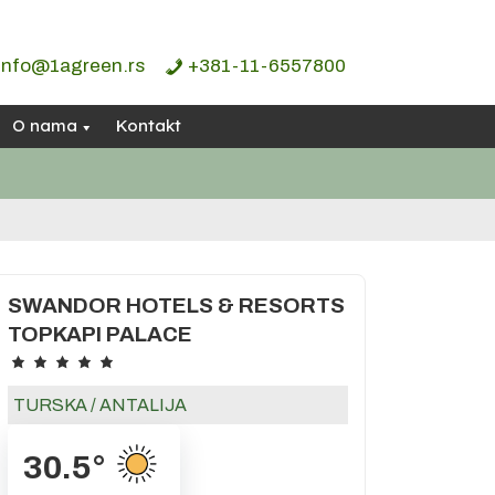
info@1agreen.rs
+381-11-6557800
O nama
Kontakt
SWANDOR HOTELS & RESORTS
TOPKAPI PALACE
TURSKA
/
ANTALIJA
30.5
°