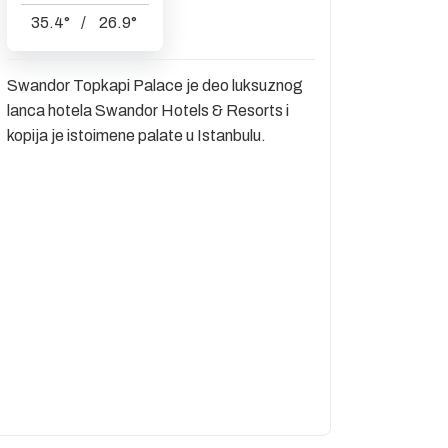
35.4
°
/
26.9
°
Swandor Topkapi Palace je deo luksuznog
lanca hotela Swandor Hotels & Resorts i
kopija je istoimene palate u Istanbulu.