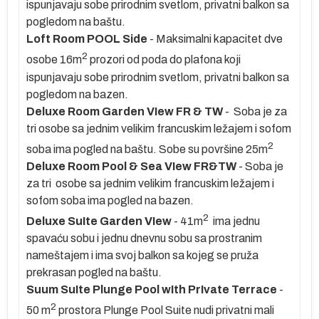
ispunjavaju sobe prirodnim svetlom, privatni balkon sa
pogledom na baštu.
Loft Room POOL Side
-
Maksimalni kapacitet dve
2
osobe 16m
prozori od poda do plafona koji
ispunjavaju sobe prirodnim svetlom, privatni balkon sa
pogledom na bazen.
er
Deluxe Room Garden VIew FR & TW
- Soba je za
tri osobe sa jednim velikim francuskim ležajem i sofom
2
soba ima pogled na baštu. Sobe su površine 25m
Deluxe Room Pool & Sea VIew FR&TW
- Soba je
za tri osobe sa jednim velikim francuskim ležajem i
e
sofom soba ima pogled na bazen.
2
Deluxe SuIte Garden VIew
- 41m
ima jednu
spavaću sobu i jednu dnevnu sobu sa prostranim
nameštajem i ima svoj balkon sa kojeg se pruža
d
prekrasan pogled na baštu.
Suum SuIte Plunge Pool wIth PrIvate Terrace
-
ma
2
50 m
prostora Plunge Pool Suite nudi privatni mali
je