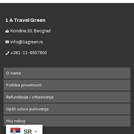
to
1 A Travel Green
Kondina 20, Beograd
info@1agreen.rs
+381-11-6557800
O nama
Politika privatnosti
se
pre
Refundacije i otkazivanja
Opšti uslovi putovanja
Moj nalog
SR
SR
SR
SR