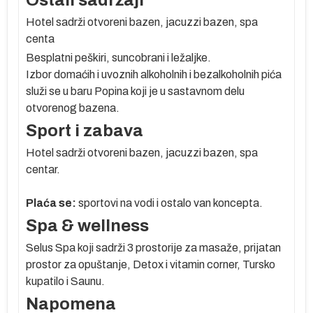
Hotel sadrži otvoreni bazen, jacuzzi bazen, spa
e
centa
Besplatni peškiri, suncobrani i ležaljke.
Izbor domaćih i uvoznih alkoholnih i bezalkoholnih pića
a
služi se u baru Popina koji je u sastavnom delu
otvorenog bazena.
Sport i zabava
Hotel sadrži otvoreni bazen, jacuzzi bazen, spa
centar.
Plaća se:
sportovi na vodi i ostalo van koncepta.
Spa & wellness
Selus Spa koji sadrži 3 prostorije za masaže, prijatan
prostor za opuštanje, Detox i vitamin corner, Tursko
kupatilo i Saunu.
Napomena