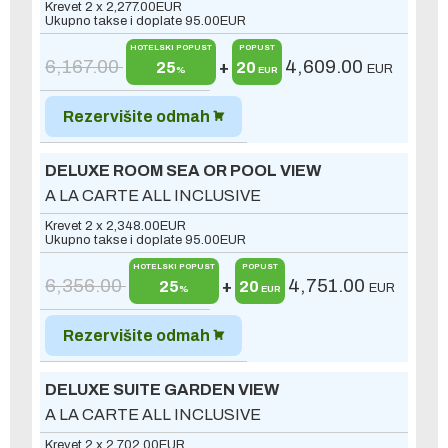
Krevet 2 x
2,277.00
EUR
Ukupno takse i doplate
95.00
EUR
HOTELSKI POPUST
POPUST
6,167.00
4,609.00
25
+
20
EUR
%
EUR
Rezervišite odmah
DELUXE ROOM SEA OR POOL VIEW
A LA CARTE ALL INCLUSIVE
Krevet 2 x
2,348.00
EUR
Ukupno takse i doplate
95.00
EUR
HOTELSKI POPUST
POPUST
6,356.00
4,751.00
25
+
20
EUR
%
EUR
Rezervišite odmah
DELUXE SUITE GARDEN VIEW
A LA CARTE ALL INCLUSIVE
Krevet 2 x
2,702.00
EUR