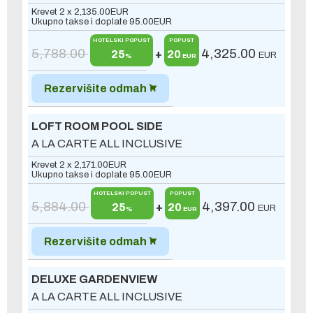
Krevet 2 x
2,135.00
EUR
Ukupno takse i doplate
95.00
EUR
HOTELSKI POPUST
POPUST
5,788.00
4,325.00
25
+
20
EUR
%
EUR
Rezervišite odmah
LOFT ROOM POOL SIDE
A LA CARTE ALL INCLUSIVE
Krevet 2 x
2,171.00
EUR
Ukupno takse i doplate
95.00
EUR
HOTELSKI POPUST
POPUST
5,884.00
4,397.00
25
+
20
EUR
%
EUR
Rezervišite odmah
DELUXE GARDENVIEW
A LA CARTE ALL INCLUSIVE