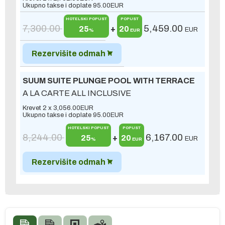
Ukupno takse i doplate
95.00
EUR
HOTELSKI POPUST
POPUST
7,300.00
5,459.00
25
+
20
EUR
%
EUR
Rezervišite odmah
SUUM SUITE PLUNGE POOL WITH TERRACE
A LA CARTE ALL INCLUSIVE
Krevet 2 x
3,056.00
EUR
Ukupno takse i doplate
95.00
EUR
HOTELSKI POPUST
POPUST
8,244.00
6,167.00
25
+
20
EUR
%
EUR
Rezervišite odmah