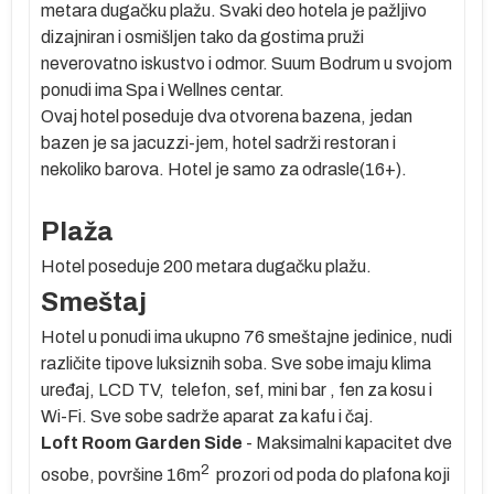
metara
dugačku plažu. Svaki deo hotela je pažljivo
dizajniran i osmišljen tako da gostima pruži
neverovatno iskustvo i odmor. Suum Bodrum u svojom
ne
ponudi ima Spa i Wellnes centar.
ao
Ovaj hotel poseduje dva otvorena bazena, jedan
bazen je sa jacuzzi-jem, hotel sadrži restoran i
nekoliko barova. Hotel je samo za odrasle(16+).
u
Plaža
Hotel poseduje 200 metara dugačku plažu.
Smeštaj
Hotel u ponudi ima ukupno 76 smeštajne jedinice, nudi
 °C
različite tipove luksiznih soba. Sve sobe imaju klima
 je
uređaj, LCD TV, telefon, sef, mini bar , fen za kosu i
Wi-Fi. Sve sobe sadrže aparat za kafu i čaj.
Loft Room Garden Side
- Maksimalni kapacitet dve
s
2
e
osobe, površine 16m
prozori od poda do plafona koji