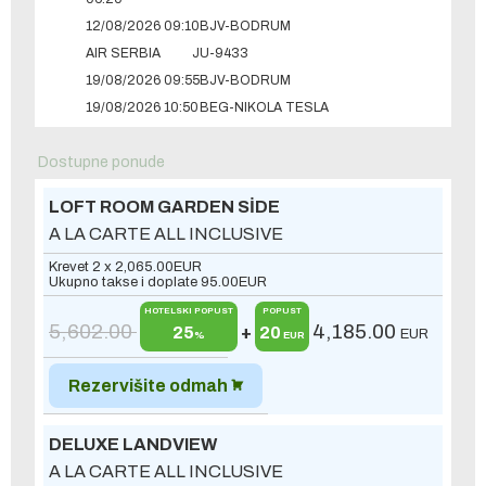
12/08/2026 09:10
BJV-BODRUM
AIR SERBIA
JU-9433
19/08/2026 09:55
BJV-BODRUM
19/08/2026 10:50
BEG-NIKOLA TESLA
Dostupne ponude
LOFT ROOM GARDEN SİDE
A LA CARTE ALL INCLUSIVE
Krevet 2 x
2,065.00
EUR
Ukupno takse i doplate
95.00
EUR
HOTELSKI POPUST
POPUST
5,602.00
4,185.00
25
+
20
EUR
%
EUR
Rezervišite odmah
DELUXE LANDVIEW
A LA CARTE ALL INCLUSIVE