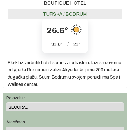
BOUTIQUE HOTEL
TURSKA
/
BODRUM
26.6
°
31.6
°
/
21
°
Ekskluzivni butik hotel samo za odrasle nalazi se severno
od grada Bodruma u zalivu Akyarlar koji ima 200 metara
dugačku plažu. Suum Bodrum u svojom ponudi ima Spa i
Wellnes centar.
Polazak iz
Aranžman