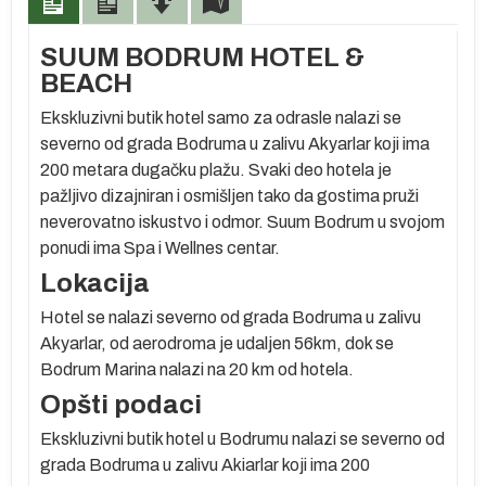
SUUM BODRUM HOTEL &
BEACH
Ekskluzivni butik hotel samo za odrasle nalazi se
)
severno od grada Bodruma u zalivu Akyarlar koji ima
200 metara
dugačku plažu. Svaki deo hotela je
pažljivo dizajniran i osmišljen tako da gostima pruži
neverovatno iskustvo i odmor. Suum Bodrum u svojom
ponudi ima Spa i Wellnes centar.
Lokacija
Hotel se nalazi severno od grada Bodruma u zalivu
Akyarlar, od aerodroma je udaljen 56km, dok se
Bodrum Marina nalazi na 20 km od hotela.
Opšti podaci
oj
Ekskluzivni butik hotel u Bodrumu nalazi se severno od
grada Bodruma u zalivu Akiarlar koji ima 200