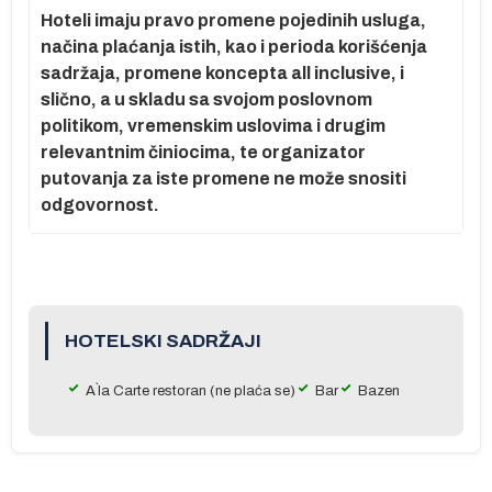
o
Hoteli imaju pravo promene pojedinih usluga,
načina plaćanja istih, kao i perioda korišćenja
sadržaja, promene koncepta all inclusive, i
slično, a u skladu sa svojom poslovnom
politikom, vremenskim uslovima i drugim
relevantnim činiocima, te organizator
 u
putovanja za iste promene ne može snositi
odgovornost.
a
HOTELSKI SADRŽAJI
se
A`la Carte restoran (ne plaća se)
Bar
Bazen