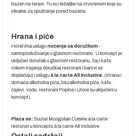
bazen na terasi. Tu su i ležaljke na otvorenom koje su
m
idealne za opuštanje pored bazena.
u
do
Hrana i piće
Hotel ima uslugu
noćenja sa doručkom
-
samoposluživanje u glavnom restoranu. U koncept je
a
uključen doručak u glavnom restoranu, čaj i kafa
tokom trajanja doručka( restorani i barovi se
doplaćuju) i uslugu
à la carte All Inclusive.
(strana i
domaća alkoholna pića
,
bezalkoholna pića, kafe,
a,
čajevi, vode, restorani Popina i Litore su uključeni u
koncept).
A:
Plaća se:
Suutei Mongolian Cuisine a la carte
restoran u konceptu à la carte All Inclusive.
um
Ostali sadržaji