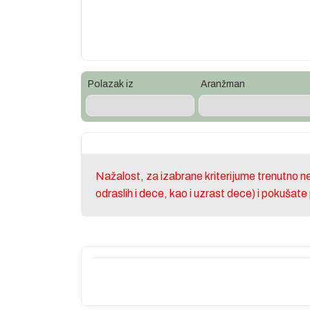
Polazak iz
Aranžman
Nažalost, za izabrane kriterijume trenutno 
odraslih i dece, kao i uzrast dece) i pokušat