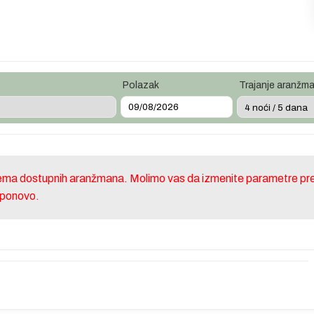
Polazak
Trajanje aranžm
nema dostupnih aranžmana. Molimo vas da izmenite parametre pre
e ponovo.