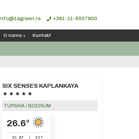
info@1agreen.rs
+381-11-6557800
O nama
Kontakt
SIX SENSES KAPLANKAYA
TURSKA
/
BODRUM
26.6
°
31.6
°
/
21
°