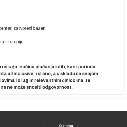
centar, zatvoreni bazen.
e i terapije.
usluga, načina plaćanja istih, kao i perioda
 all inclusive, i slično, a u skladu sa svojom
ovima i drugim relevantnim činiocima, te
ene ne može snositi odgovornost.
O nama