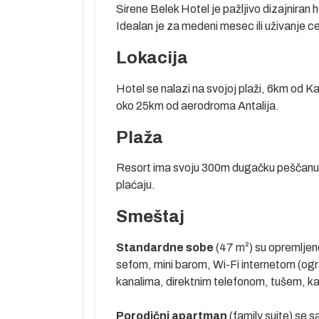
Sirene Belek Hotel je pažljivo dizajniran 
Idealan je za medeni mesec ili uživanje c
Lokacija
Hotel se nalazi na svojoj plaži, 6km od K
oko 25km od aerodroma Antalija.
edan od
Plaža
jski centar
centar šopinga
Resort ima svoju 300m dugačku peščanu pl
jpopularniji
plaćaju.
du) i Lara na
rge sa koga su
Smeštaj
e dugačke
Standardne sobe
(47 m²) su opremljen
nika drugi je
sefom, mini barom, Wi-Fi internetom (ogr
la, brojnih
kanalima, direktnim telefonom, tušem, 
unarodni
 a nedaleko od
Porodični apartman
(family suite) se s