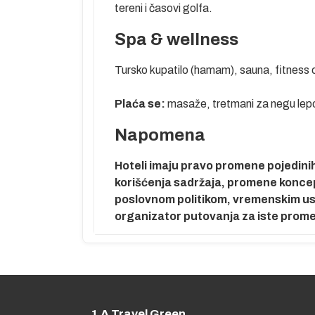
tereni i časovi golfa.
 Kemeru, a
tika Kemera su
Spa & wellness
ibija do
anih. Priroda i
Tursko kupatilo (hamam), sauna, fitness 
ma puno toga i
 Fazelis...
Plaća se:
masaže, tretmani za negu lepot
icom i jaht
Napomena
Hoteli imaju pravo promene pojedinih 
korišćenja sadržaja, promene koncepta
poslovnom politikom, vremenskim usl
organizator putovanja za iste prom
 pre leta.
enje.
1 A Travel Green