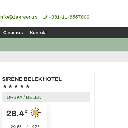
info@1agreen.rs
+381-11-6557800
O nama
Kontakt
SIRENE BELEK HOTEL
TURSKA
/
BELEK
28.4
°
29.5
°
/
27
°