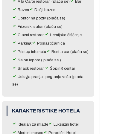
A`la Carte restoran (plaća se)
Bar
Bazen
Dečji bazen
Doktor na poziv (plaća se)
Frizerski salon (plaća se)
Glavni restoran
Hemijsko čišćenje
Parking
Poslastičarnica
Pristup internetu
Rent a car (plaća se)
Salon lepote ( plaća se )
Snack restoran
Šoping centar
Usluga pranja i peglanja veša (plaća
se)
KARAKTERISTIKE HOTELA
Idealan za mlade
Luksuzni hotel
Medeni mesec
Porodični Hoteli