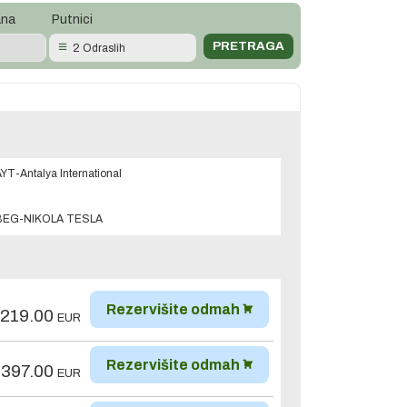
ana
Putnici
2 Odraslih
YT-Antalya International
BEG-NIKOLA TESLA
Rezervišite odmah
,219.00
EUR
Rezervišite odmah
,397.00
EUR