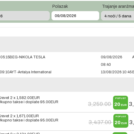
Polazak
Trajanje aranžm
05:15
BEG-NIKOLA TESLA
09/08/2026
A
08:40
09:10
AYT-Antalya International
13/08/2026 10:45
Krevet 2 x
1,582.00
EUR
POPUST
Ukupno takse i doplate
95.00
EUR
3,259.00
3
20
EUR
Krevet 2 x
1,671.00
EUR
POPUST
Ukupno takse i doplate
95.00
EUR
3,437.00
3
20
EUR