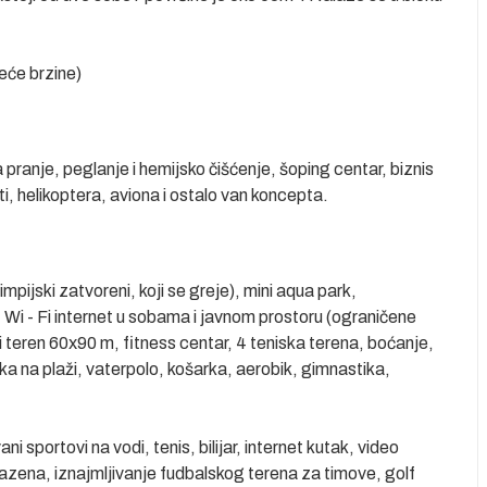
eće brzine)
za pranje, peglanje i hemijsko čišćenje, šoping centar, biznis
hti, helikoptera, aviona i ostalo van koncepta.
pijski zatvoreni, koji se greje), mini aqua park,
i, Wi - Fi internet u sobama i javnom prostoru (ograničene
ski teren 60x90 m, fitness centar, 4 teniska terena, boćanje,
ka na plaži, vaterpolo, košarka, aerobik, gimnastika,
i sportovi na vodi, tenis, bilijar, internet kutak, video
azena, iznajmljivanje fudbalskog terena za timove, golf