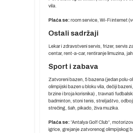
mesto sa
vila.
peščana
Plaća se:
room service, Wi-Fi internet (v
e 4 centralna
 od najvećih
Ostali sadržaji
 5 zvezdica.
og sporta.
Lekar i zdravstveni servis, frizer, servis 
 veliki
centar, rent-a-car, rentiranje limuzina, ja
leka su tri
Sport i zabava
aerodroma oko
Zatvoreni bazen, 5 bazena (jedan polu-olim
njive lepote.
olimpijski bazen u bloku vila, dečiji bazen
a u Sideu. U
brzine i broja korisnika) , travnati fudbal
ar, razvio se
badminton, stoni tenis, streljaštvo, odboj
ada nalazi se
strečing, šah, pikado, živa muzika.
maraju u
Plaća se:
“Antalya Golf Club“, motorizovan
 obale opasane
igrice, grejanje zatvorenog olimpijskog b
teransku klimu,