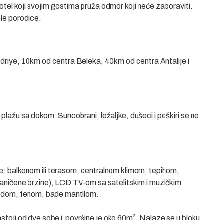
hotel koji svojim gostima pruža odmor koji neće zaboraviti.
ele porodice.
adriye, 10km od centra Beleka, 40km od centra Antalije i
ažu sa dokom. Suncobrani, ležaljke, dušeci i peškiri se ne
e: balkonom ili terasom, centralnom klimom, tepihom,
aničene brzine), LCD TV-om sa satelitskim i muzičkim
kadom, fenom, bade mantilom.
astoji od dve sobe i površine je oko 60m². Nalaze se u bloku