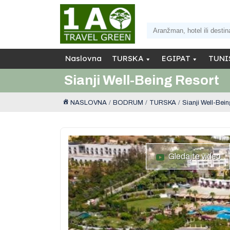
Naslovna
TURSKA
EGIPAT
TUNI
Sianji Well-Being Resort
NASLOVNA
BODRUM
TURSKA
Sianji Well-Bei
Gledajte video