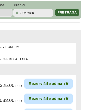
ana
Putnici
2 Odraslih
BJV-BODRUM
BEG-NIKOLA TESLA
Rezervišite odmah
,325.00
EUR
Rezervišite odmah
,033.00
EUR