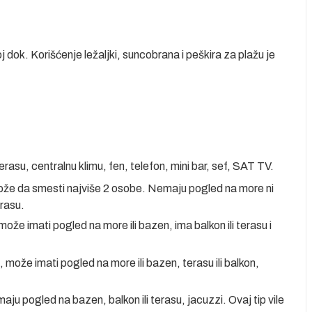
j dok. Korišćenje ležaljki, suncobrana i peškira za plažu je
erasu, centralnu klimu, fen, telefon, mini bar, sef, SAT TV.
ože da smesti najviše 2 osobe. Nemaju pogled na more ni
erasu.
 može imati pogled na more ili bazen, ima balkon ili terasu i
, može imati pogled na more ili bazen, terasu ili balkon,
imaju pogled na bazen, balkon ili terasu, jacuzzi. Ovaj tip vile