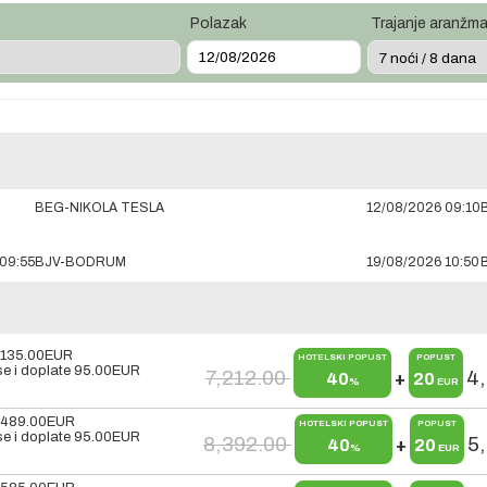
Polazak
Trajanje aranžm
BEG-NIKOLA TESLA
12/08/2026 09:10
09:55
BJV-BODRUM
19/08/2026 10:50
,135.00
EUR
HOTELSKI POPUST
POPUST
e i doplate
95.00
EUR
7,212.00
4
40
+
20
%
EUR
,489.00
EUR
HOTELSKI POPUST
POPUST
e i doplate
95.00
EUR
8,392.00
5
40
+
20
%
EUR