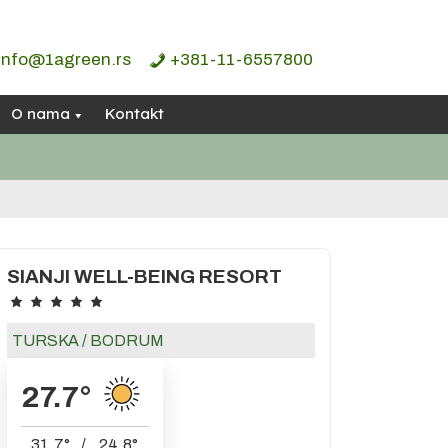
info@1agreen.rs
+381-11-6557800
O nama
Kontakt
SIANJI WELL-BEING RESORT
TURSKA
/
BODRUM
27.7
°
31.7
°
/
24.8
°