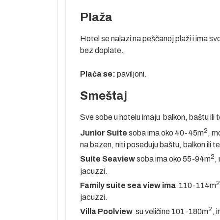
nekoliko manjih
Plaža
Hotel se nalazi na peščanoj plaži i ima svo
bez doplate.
Plaća se:
paviljoni.
 pre leta.
tel prema
Smeštaj
Sve sobe u hotelu imaju balkon, baštu ili t
mor,
2
Junior Suite
soba ima oko 40-45m
, m
na bazen, niti poseduju baštu, balkon ili t
2
Suite Seaview
soba ima oko 55-94m
,
jacuzzi.
tinaciji i
2
Family suite sea view ima
110-114m
učaju potrebe
jacuzzi.
položivosti
2
oletanje za
Villa Poolview
su veličine 101-180m
, 