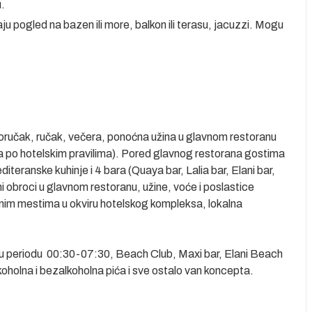
.
aju pogled na bazen ili more, balkon ili terasu, jacuzzi. Mogu
oručak, ručak, večera, ponoćna užina u glavnom restoranu
la po hotelskim pravilima). Pored glavnog restorana gostima
diteranske kuhinje i 4 bara (Quaya bar, Lalia bar, Elani bar,
 obroci u glavnom restoranu, užine, voće i poslastice
im mestima u okviru hotelskog kompleksa, lokalna
a u periodu 00:30-07:30, Beach Club, Maxi bar, Elani Beach
oholna i bezalkoholna pića i sve ostalo van koncepta.