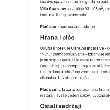
ima dve spavaće sobe i ne gleda na baštu
2
Villa Sea view
su veličine 93-193m
, im
etragom na
imati dve ili tri spavaće sobe.
ametara
soba.…).
Plaća se:
room service, telefon.
Hrana i piće
Usluga u hotelu je
Ultra All Inclusive -
d
"Nunu" (samoposluživanje – izbor više je
u mesto u
je na raspolaganju i à la carte restoran me
Beach bar). U koncept usluge su uključeni
oma u
tokom dana u određeno vreme na određen
menljiva i
alkoholna i bezalkoholna pića.
ju u agenciji
zvaničnom
Plaća se:
à la carte restoran, sva hran
že za odrasle i
restoran, sveže ceđeni sokovi, uvozna alk
Ostali sadržaji