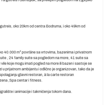
gutreis, oko 20km od centra Bodruma, i oko 49km od
 oko 40.000 m² površine sa vrtovima, bazenima i privatnom
uite , 24 family suite sa pogledom na more, 41 suite sa
ile koje mogu imati pogled na more ili bazen i sastoje se
zi u prijatnom ambijentu i odlično je organizovan, tako da je
polaganju glavni restoran, à la carte restoran
zena ,Spa centar i fitness.
 igralište i animacije i takmičenja tokom dana.