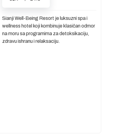
Sianji Well-Being Resort je luksuzni spa i
wellness hotel koji kombinuje klasičan odmor
na moru sa programima za detoksikaciju,
zdravu ishranu i relaksaciju.