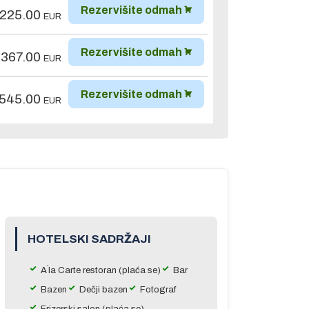
Rezervišite odmah
,225.00
EUR
Rezervišite odmah
,367.00
EUR
Rezervišite odmah
,545.00
EUR
HOTELSKI SADRŽAJI
A`la Carte restoran (plaća se)
Bar
Bazen
Dečji bazen
Fotograf