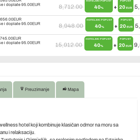
,585.00
EUR
HOTELSKI POPUST
POPUST
e i doplate
95.00
EUR
8,712.00
5
40
+
20
%
EUR
,656.00
EUR
HOTELSKI POPUST
POPUST
e i doplate
95.00
EUR
8,948.00
5
40
+
20
%
EUR
,745.00
EUR
HOTELSKI POPUST
POPUST
e i doplate
95.00
EUR
15,912.00
9
40
+
20
%
EUR
anja
Preuzimanje
Mapa
 wellness hotel koji kombinuje klasičan odmor na moru sa
nu i relaksaciju.
a Turgutreis i Gümüşlük, sa prelepim pogledom na Egejsko