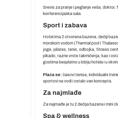
stvu su
Srevis za pranje i peglanje veša, doktor, 
konferencijaska sala.
Sport i zabava
ama i uplaćuju
Hotel ima 2 otvorena bazena, dečiji baz
 NBS pre
morskom vodom (Thermal pool i Thalasso po
na je prema
joge, pilates, tenis, odbojka, fitness cent
kompanijama.
pikado, razne vrste takmičenja, kao i ost
 na tržištu,
gostima besplatno u lobiju hotela i u okvir
u polaska, a
voza biti
Plaća se:
časovi tenisa, individualni tren
to je putnicima
sportovi na vodi i ostalo van koncepta.
tnici svojim
godine.
Za najmlađe
 po zvaničnom
Za najmađe je tu 2 dečija bazena i mini cl
Spa & wellness
ju da