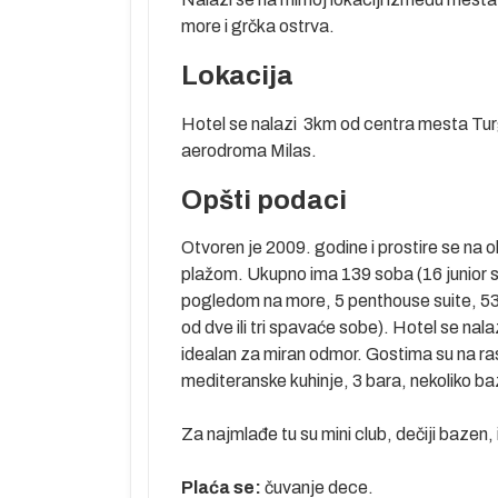
more i grčka ostrva.
Lokacija
Hotel se nalazi 3km od centra mesta Tur
aerodroma Milas.
Predstavlja
Opšti podaci
rad ima preko
 klimu. U gradu
Otvoren je 2009. godine i prostire se na
eološki muzej.
plažom. Ukupno ima 139 soba (16 junior s
bnica kralja
pogledom na more, 5 penthouse suite, 53 v
ce se do danas
od dve ili tri spavaće sobe). Hotel se nala
idealan za miran odmor. Gostima su na ras
le, koji se
mediteranske kuhinje, 3 bara, nekoliko ba
retpostavlja se
 vlažna leta i
Za najmlađe tu su mini club, dečiji bazen,
ostignu i preko
u kom je
Plaća se:
čuvanje dece.
s bio sve do