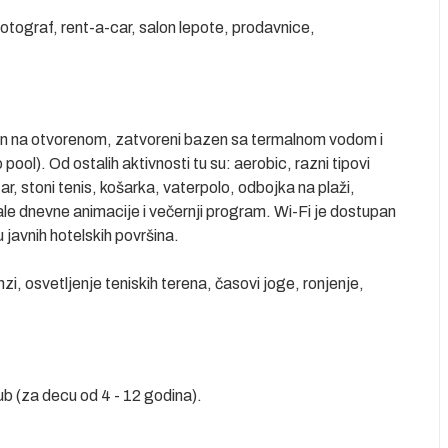
fotograf, rent-a-car, salon lepote, prodavnice,
en na otvorenom, zatvoreni bazen sa termalnom vodom i
ol). Od ostalih aktivnosti tu su: aerobic, razni tipovi
ar, stoni tenis, košarka, vaterpolo, odbojka na plaži,
ale dnevne animacije i večernji program. Wi-Fi je dostupan
u javnih hotelskih površina.
inzi, osvetljenje teniskih terena, časovi joge, ronjenje,
ub (za decu od 4 - 12 godina).