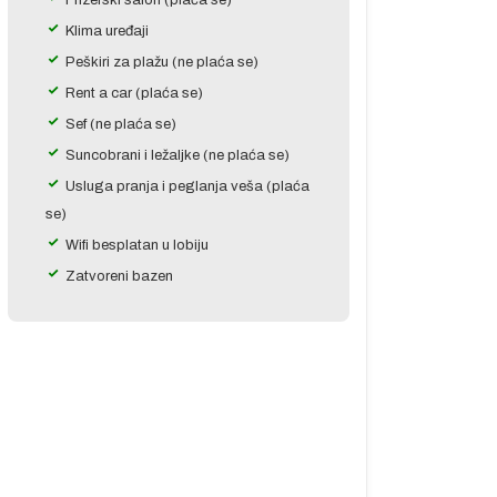
Frizerski salon (plaća se)
Klima uređaji
Peškiri za plažu (ne plaća se)
Rent a car (plaća se)
Sef (ne plaća se)
Suncobrani i ležaljke (ne plaća se)
Usluga pranja i peglanja veša (plaća
se)
Wifi besplatan u lobiju
Zatvoreni bazen