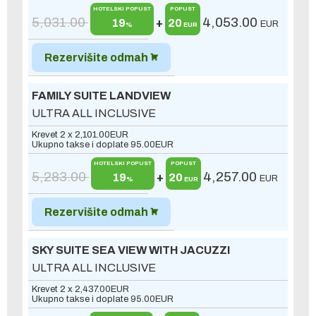
HOTELSKI POPUST
POPUST
5,031.00
4,053.00
19
+
20
EUR
%
EUR
Rezervišite odmah
FAMILY SUITE LANDVIEW
ULTRA ALL INCLUSIVE
Krevet 2 x
2,101.00
EUR
Ukupno takse i doplate
95.00
EUR
HOTELSKI POPUST
POPUST
5,283.00
4,257.00
19
+
20
EUR
%
EUR
Rezervišite odmah
SKY SUITE SEA VIEW WITH JACUZZI
ULTRA ALL INCLUSIVE
Krevet 2 x
2,437.00
EUR
Ukupno takse i doplate
95.00
EUR