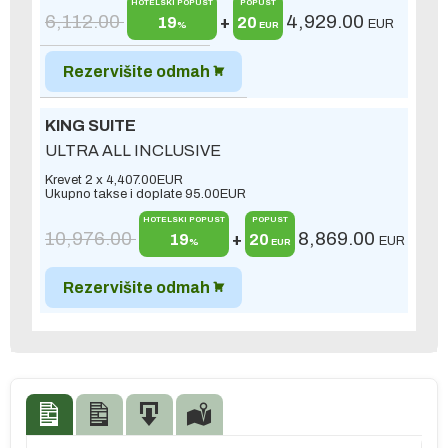
HOTELSKI POPUST
POPUST
6,112.00
4,929.00
19
+
20
EUR
%
EUR
Rezervišite odmah
KING SUITE
ULTRA ALL INCLUSIVE
Krevet 2 x
4,407.00
EUR
Ukupno takse i doplate
95.00
EUR
HOTELSKI POPUST
POPUST
10,976.00
8,869.00
19
+
20
EUR
%
EUR
Rezervišite odmah