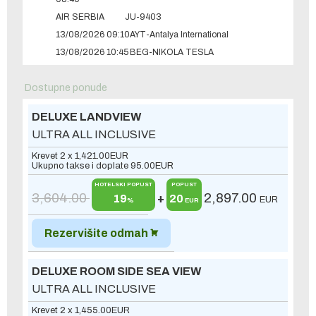
AIR SERBIA
JU-9403
13/08/2026 09:10
AYT-Antalya International
13/08/2026 10:45
BEG-NIKOLA TESLA
Dostupne ponude
DELUXE LANDVIEW
ULTRA ALL INCLUSIVE
Krevet 2 x
1,421.00
EUR
Ukupno takse i doplate
95.00
EUR
HOTELSKI POPUST
POPUST
3,604.00
2,897.00
19
+
20
EUR
%
EUR
Rezervišite odmah
DELUXE ROOM SIDE SEA VIEW
ULTRA ALL INCLUSIVE
Krevet 2 x
1,455.00
EUR