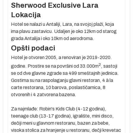
Sherwood Exclusive Lara
Lokacija
Hotel se nalazi u Antaliji, Lara, na svojoj plaži, koja
ima plavu zastavicu. Udaljen je oko 12km od starog
grada Antalija i oko 10km od aerodroma.
Opšti podaci
oj
Hotel je otvoren 2005, a renoviran je 2019-2020.
2
godine. Prostire se na površini od 33.000m
, sastoji
se od dve glavne zgrade sa 499 smeštajnih jedinica.
Gostima su na raspolaganju glavni restoran, 4 à la
carte restorana, 10 barova, poslastičarnica, 8
otvorenih i 4 zatvorena bazena.
g
Za najmlađe: Robin's Kids Club (4-12 godina),
e
teenage club (13-17 godina), igralište, mini disco,
ko
dečiji meni u glavnom restoranu, bazen za bebe,
visoka stolica za hranjenje u restoranu, dečji krevetac