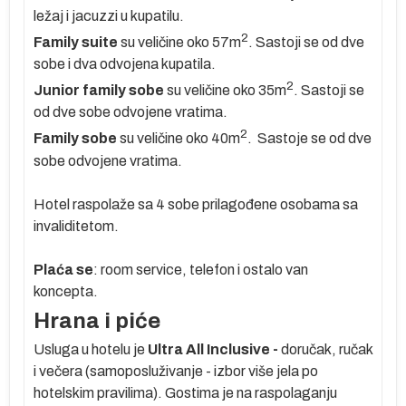
ležaj i jacuzzi u kupatilu.
ih
2
Family suite
su veličine oko 57m
. Sastoji se od dve
sobe i dva odvojena kupatila.
2
Junior family sobe
su veličine oko 35m
. Sastoji se
 u
od dve sobe odvojene vratima.
a
2
Family sobe
su veličine oko 40m
. Sastoje se od dve
ta
sobe odvojene vratima.
Hotel raspolaže sa 4 sobe prilagođene osobama sa
invaliditetom.
Plaća se
: room service, telefon i ostalo van
koncepta.
Hrana i piće
Usluga u hotelu je
Ultra All Inclusive -
doručak, ručak
i večera (samoposluživanje - izbor više jela po
hotelskim pravilima). Gostima je na raspolaganju