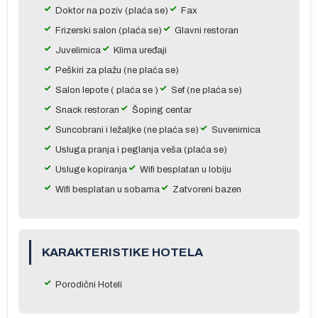
a,
Doktor na poziv (plaća se)
Fax
Frizerski salon (plaća se)
Glavni restoran
Juvelirnica
Klima uređaji
Peškiri za plažu (ne plaća se)
Salon lepote ( plaća se )
Sef (ne plaća se)
Snack restoran
Šoping centar
Suncobrani i ležaljke (ne plaća se)
Suvenirnica
a
Usluga pranja i peglanja veša (plaća se)
Usluge kopiranja
Wifi besplatan u lobiju
Wifi besplatan u sobama
Zatvoreni bazen
KARAKTERISTIKE HOTELA
Porodični Hoteli