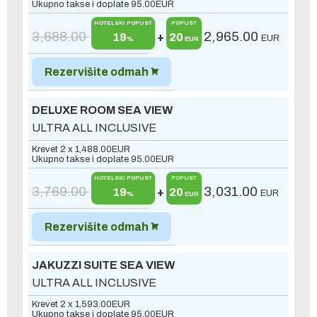
Ukupno takse i doplate
95.00
EUR
HOTELSKI POPUST
POPUST
3,688.00
2,965.00
19
+
20
EUR
%
EUR
Rezervišite odmah
DELUXE ROOM SEA VIEW
ULTRA ALL INCLUSIVE
Krevet 2 x
1,488.00
EUR
Ukupno takse i doplate
95.00
EUR
HOTELSKI POPUST
POPUST
3,769.00
3,031.00
19
+
20
EUR
%
EUR
Rezervišite odmah
JAKUZZI SUITE SEA VIEW
ULTRA ALL INCLUSIVE
Krevet 2 x
1,593.00
EUR
Ukupno takse i doplate
95.00
EUR