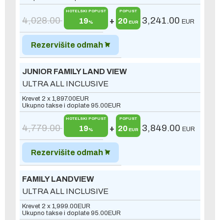
HOTELSKI POPUST
POPUST
4,028.00
3,241.00
19
+
20
EUR
%
EUR
Rezervišite odmah
JUNIOR FAMILY LAND VIEW
ULTRA ALL INCLUSIVE
Krevet 2 x
1,897.00
EUR
Ukupno takse i doplate
95.00
EUR
HOTELSKI POPUST
POPUST
4,779.00
3,849.00
19
+
20
EUR
%
EUR
Rezervišite odmah
FAMILY LANDVIEW
ULTRA ALL INCLUSIVE
Krevet 2 x
1,999.00
EUR
Ukupno takse i doplate
95.00
EUR