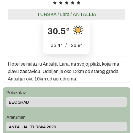
TURSKA
/
Lara
/
ANTALIJA
30.5
°
35.4
°
/
26.9
°
Hotel se nalazi u Antaliji, Lara, na svojoj plaži, koja ima
plavu zastavicu. Udaljen je oko 12km od starog grada
Antalija i oko 10km od aerodroma.
Polazak iz
Aranžman