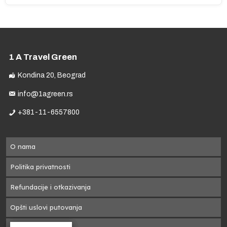
e
ja
1 A Travel Green
Kondina 20, Beograd
info@1agreen.rs
+381-11-6557800
O nama
o
Politika privatnosti
Refundacije i otkazivanja
Opšti uslovi putovanja