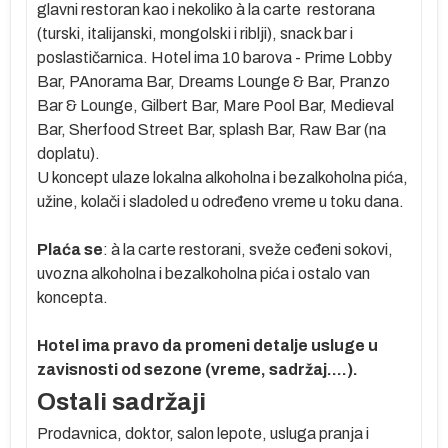
glavni restoran kao i nekoliko à la carte restorana
e
(turski, italijanski, mongolski i riblji), snack bar i
poslastičarnica. Hotel ima 10 barova - Prime Lobby
u
Bar, PAnorama Bar, Dreams Lounge & Bar, Pranzo
Bar & Lounge, Gilbert Bar, Mare Pool Bar, Medieval
e
Bar, Sherfood Street Bar, splash Bar, Raw Bar (na
doplatu).
U koncept ulaze lokalna alkoholna i bezalkoholna pića,
,
užine, kolači i sladoled u određeno vreme u toku dana.
Plaća se
: à la carte restorani, sveže ceđeni sokovi,
uvozna alkoholna i bezalkoholna pića i ostalo van
koncepta.
ve
Hotel ima pravo da promeni detalje usluge u
ih
zavisnosti od sezone (vreme, sadržaj....).
Ostali sadržaji
.
Prodavnica, doktor, salon lepote, usluga pranja i