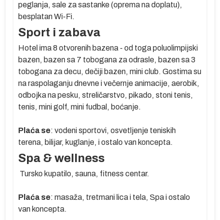
peglanja, sale za sastanke (oprema na doplatu),
besplatan Wi-Fi.
e
Sport i zabava
Hotel ima 8 otvorenih bazena - od toga poluolimpijski
bazen, bazen sa 7 tobogana za odrasle, bazen sa 3
tobogana za decu, dečiji bazen, mini club. Gostima su
na raspolaganju dnevne i večernje animacije, aerobik,
odbojka na pesku, streličarstvo, pikado, stoni tenis,
tenis, mini golf, mini fudbal, boćanje.
Plaća se
: vodeni sportovi, osvetljenje teniskih
terena, bilijar, kuglanje, i ostalo van koncepta.
Spa & wellness
er
Tursko kupatilo, sauna, fitness centar.
Plaća se
: masaža, tretmani lica i tela, Spa i ostalo
r
van koncepta.
e