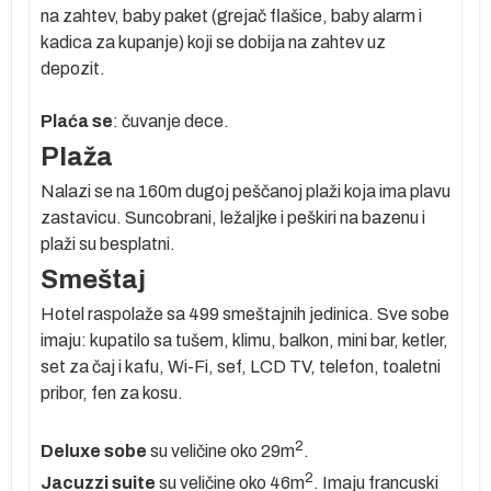
m
na zahtev, baby paket (grejač flašice, baby alarm i
kadica za kupanje) koji se dobija na zahtev uz
depozit.
te
Plaća se
: čuvanje dece.
sa
Plaža
Nalazi se na 160m dugoj peščanoj plaži koja ima plavu
zastavicu. Suncobrani, ležaljke i peškiri na bazenu i
plaži su besplatni.
e
Smeštaj
Hotel raspolaže sa 499 smeštajnih jedinica. Sve sobe
imaju: kupatilo sa tušem, klimu, balkon, mini bar, ketler,
po
set za čaj i kafu, Wi-Fi, sef, LCD TV, telefon, toaletni
pribor, fen za kosu.
a
2
Deluxe sobe
su veličine oko 29m
.
2
Jacuzzi suite
su veličine oko 46m
. Imaju francuski
lja