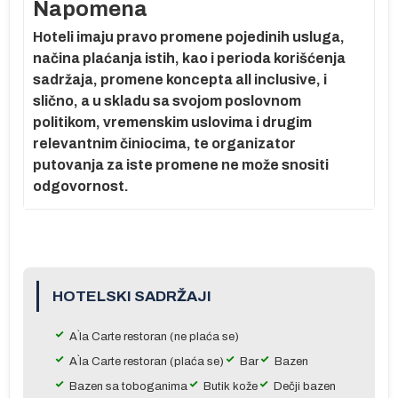
Napomena
Hoteli imaju pravo promene pojedinih usluga,
načina plaćanja istih, kao i perioda korišćenja
sadržaja, promene koncepta all inclusive, i
slično, a u skladu sa svojom poslovnom
politikom, vremenskim uslovima i drugim
ma
relevantnim činiocima, te organizator
je
putovanja za iste promene ne može snositi
m
odgovornost.
 u
do
HOTELSKI SADRŽAJI
na
A`la Carte restoran (ne plaća se)
A`la Carte restoran (plaća se)
Bar
Bazen
Bazen sa toboganima
Butik kože
Dečji bazen