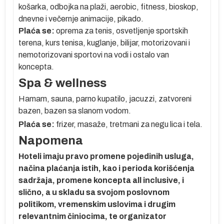
košarka, odbojka na plaži, aerobic, fitness, bioskop,
ih
dnevne i večernje animacije, pikado.
Plaća se:
oprema za tenis, osvetljenje sportskih
.
terena, kurs tenisa, kuglanje, bilijar, motorizovani i
nemotorizovani sportovi na vodi i ostalo van
koncepta.
e
Spa & wellness
Hamam, sauna, parno kupatilo, jacuzzi, zatvoreni
bazen, bazen sa slanom vodom.
Plaća se:
frizer, masaže, tretmani za negu lica i tela.
Napomena
Hoteli imaju pravo promene pojedinih usluga,
načina plaćanja istih, kao i perioda korišćenja
sadržaja, promene koncepta all inclusive, i
slično, a u skladu sa svojom poslovnom
politikom, vremenskim uslovima i drugim
er
relevantnim činiocima, te organizator