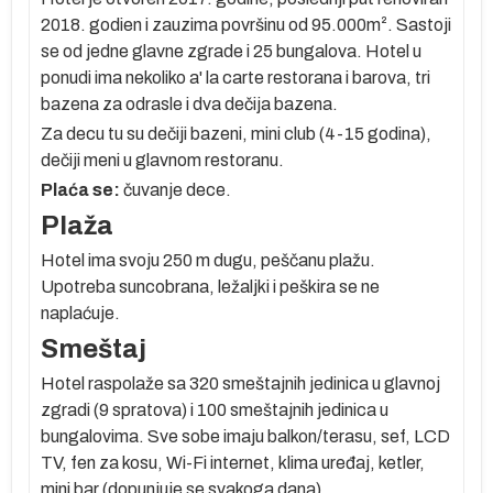
2018. godien i zauzima površinu od 95.000m². Sastoji
e
se od jedne glavne zgrade i 25 bungalova. Hotel u
ko
ponudi ima nekoliko a' la carte restorana i barova, tri
bazena za odrasle i dva dečija bazena.
m
Za decu tu su dečiji bazeni, mini club (4-15 godina),
dečiji meni u glavnom restoranu.
Plaća se:
čuvanje dece.
Plaža
te
sa
Hotel ima svoju 250 m dugu, peščanu plažu.
Upotreba suncobrana, ležaljki i peškira se ne
naplaćuje.
Smeštaj
e
Hotel raspolaže sa 320 smeštajnih jedinica u glavnoj
zgradi (9 spratova) i 100 smeštajnih jedinica u
bungalovima. Sve sobe imaju balkon/terasu, sef, LCD
TV, fen za kosu, Wi-Fi internet, klima uređaj, ketler,
po
mini bar (dopunjuje se svakoga dana).