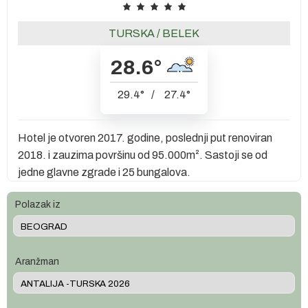
TURSKA
/
BELEK
28.6
°
29.4
°
/
27.4
°
Hotel je otvoren 2017. godine, poslednji put renoviran
2018. i zauzima površinu od 95.000m². Sastoji se od
jedne glavne zgrade i 25 bungalova.
Polazak iz
Aranžman