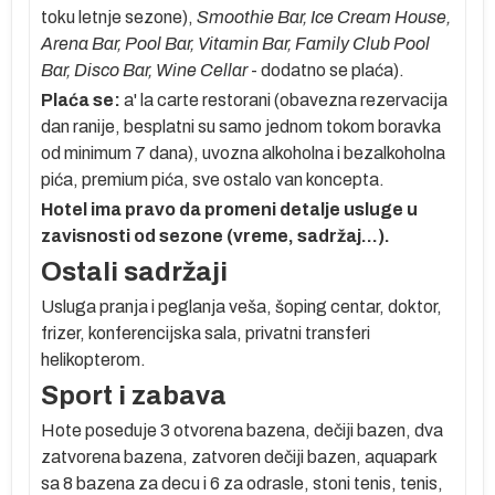
toku letnje sezone),
Smoothie Bar, Ice Cream House,
Arena Bar, Pool Bar, Vitamin Bar, Family Club Pool
Bar, Disco Bar, Wine Cellar
- dodatno se plaća).
Plaća se:
a' la carte restorani (obavezna rezervacija
dan ranije, besplatni su samo jednom tokom boravka
e
od minimum 7 dana), uvozna alkoholna i bezalkoholna
pića, premium pića, sve ostalo van koncepta.
u
Hotel ima pravo da promeni detalje usluge u
zavisnosti od sezone (vreme, sadržaj…).
e
Ostali sadržaji
Usluga pranja i peglanja veša, šoping centar, doktor,
,
frizer, konferencijska sala, privatni transferi
helikopterom.
Sport i zabava
Hote poseduje 3 otvorena bazena, dečiji bazen, dva
zatvorena bazena, zatvoren dečiji bazen, aquapark
sa 8 bazena za decu i 6 za odrasle, stoni tenis, tenis,
ve