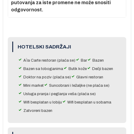
putovanja za iste promene ne može snositi
odgovornost.
r
e
HOTELSKI SADRŽAJI
A`la Carte restoran (plaća se)
Bar
Bazen
Bazen sa toboganima
Butik kože
Dečji bazen
ma
Doktor na poziv (plaća se)
Glavni restoran
je
m
Mini market
Suncobrani i ležaljke (ne plaća se)
 u
Usluga pranja i peglanja veša (plaća se)
Wifi besplatan u lobiju
Wifi besplatan u sobama
do
Zatvoreni bazen