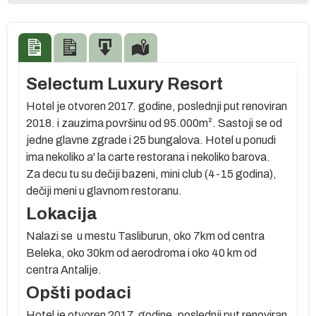
Selectum Luxury Resort
Hotel je otvoren 2017. godine, poslednji put renoviran
2018. i zauzima površinu od 95.000m². Sastoji se od
jedne glavne zgrade i 25 bungalova. Hotel u ponudi
ima nekoliko a' la carte restorana i nekoliko barova.
Za decu tu su dečiji bazeni, mini club (4-15 godina),
dečiji meni u glavnom restoranu.
oj
Lokacija
Nalazi se u mestu Tasliburun, oko 7km od centra
Beleka, oko 30km od aerodroma i oko 40 km od
centra Antalije.
Opšti podaci
g
Hotel je otvoren 2017. godine, poslednji put renoviran