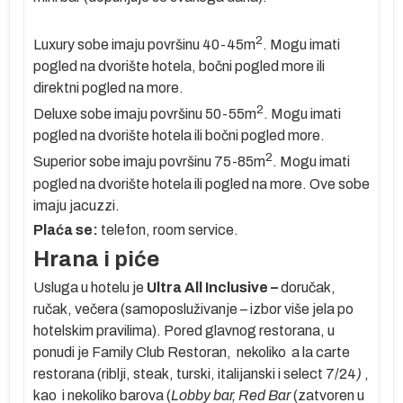
a
2
Luxury sobe imaju površinu 40-45m
. Mogu imati
pogled na dvorište hotela, bočni pogled more ili
lja
direktni pogled na more.
2
Deluxe sobe imaju površinu 50-55m
. Mogu imati
ih
pogled na dvorište hotela ili bočni pogled more.
2
Superior sobe imaju površinu 75-85m
. Mogu imati
pogled na dvorište hotela ili pogled na more. Ove sobe
 u
imaju jacuzzi.
a
Plaća se:
telefon, room service.
ta
Hrana i piće
Usluga u hotelu je
Ultra
All Inclusive –
doručak,
ručak, večera (samoposluživanje – izbor više jela po
hotelskim pravilima). Pored glavnog restorana, u
ponudi je Family Club Restoran, nekoliko a la carte
restorana (riblji, steak, turski, italijanski i select 7/24
)
,
kao i nekoliko barova (
Lobby bar, Red Bar
(zatvoren u