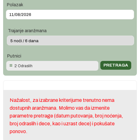
Polazak
Trajanje aranžmana
Putnici
2 Odraslih
Nažalost, za izabrane kriterijume trenutno nema
dostupnih aranžmana. Molimo vas da izmenite
parametre pretrage (datum putovanja, broj noćenja,
broj odraslih i dece, kao i uzrast dece) i pokušate
ponovo.