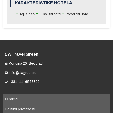
na
KARAKTERISTIKE HOTELA
Aqua park
Luksuzni hotel
Porodični Hoteli
a,
1 A Travel Green
Kondina 20, Beograd
info@1agreen.rs
a
+381-11-6557800
O nama
Politika privatnosti