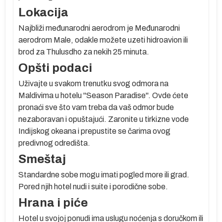
Lokacija
Najbliži međunarodni aerodrom je Međunarodni
aerodrom Male, odakle možete uzeti hidroavion ili
brod za Thulusdho za nekih 25 minuta.
Opšti podaci
Uživajte u svakom trenutku svog odmora na
Maldivima u hotelu "Season Paradise". Ovde ćete
pronaći sve što vam treba da vaš odmor bude
nezaboravan i opuštajući. Zaronite u tirkizne vode
Indijskog okeana i prepustite se čarima ovog
predivnog odredišta.
Smeštaj
Standardne sobe mogu imati pogled more ili grad.
Pored njih hotel nudi i suite i porodične sobe.
Hrana i piće
Hotel u svojoj ponudi ima uslugu noćenja s doručkom ili