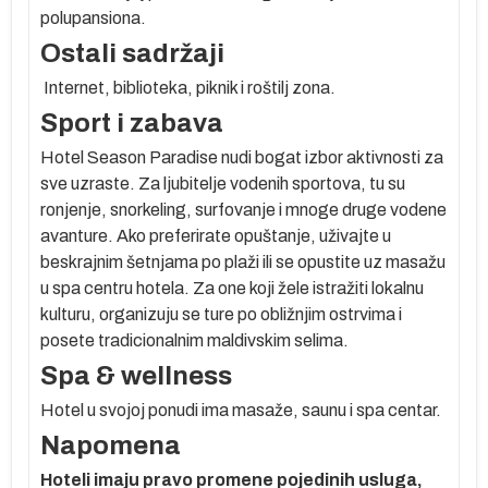
polupansiona.
Ostali sadržaji
Internet, biblioteka, piknik i roštilj zona.
Sport i zabava
Hotel Season Paradise nudi bogat izbor aktivnosti za
sve uzraste. Za ljubitelje vodenih sportova, tu su
ronjenje, snorkeling, surfovanje i mnoge druge vodene
avanture. Ako preferirate opuštanje, uživajte u
beskrajnim šetnjama po plaži ili se opustite uz masažu
u spa centru hotela. Za one koji žele istražiti lokalnu
kulturu, organizuju se ture po obližnjim ostrvima i
posete tradicionalnim maldivskim selima.
Spa & wellness
Hotel u svojoj ponudi ima masaže, saunu i spa centar.
Napomena
Hoteli imaju pravo promene pojedinih usluga,