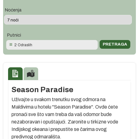
Noćenja
Putnici
2 Odraslih
Season Paradise
Uživajte u svakom trenutku svog odmora na
Maldivima u hotelu "Season Paradise". Ovde ćete
pronaći sve što vam treba da vaš odomor bude
nezaboravan i opuštajući. Zaronite u tirkizne vode
Indijskog okeana i prepustite se čarima ovog
predivnog odmarališta.