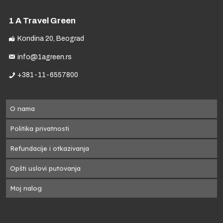
1 A Travel Green
Kondina 20, Beograd
info@1agreen.rs
+381-11-6557800
O nama
Politika privatnosti
Refundacije i otkazivanja
Opšti uslovi putovanja
Moj nalog