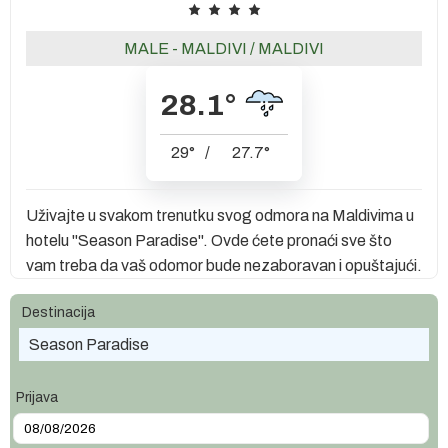
MALE - MALDIVI
/
MALDIVI
28.1
°
29
°
/
27.7
°
Uživajte u svakom trenutku svog odmora na Maldivima u
hotelu "Season Paradise". Ovde ćete pronaći sve što
vam treba da vaš odomor bude nezaboravan i opuštajući.
Destinacija
Season Paradise
Prijava