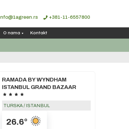
info@1agreen.rs
+381-11-6557800
O nama
Kontakt
RAMADA BY WYNDHAM
ISTANBUL GRAND BAZAAR
TURSKA
/
ISTANBUL
26.6
°