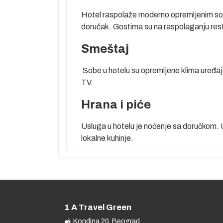
Hotel raspolaže moderno opremljenim sob
doručak. Gostima su na raspolaganju resto
Smeštaj
Sobe u hotelu su opremljene klima uređaj
TV.
Hrana i piće
Usluga u hotelu je noćenje sa doručkom. 
lokalne kuhinje.
1 A Travel Green
Kondina 20, Beograd