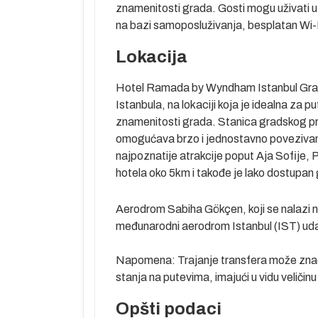
znamenitosti grada. Gosti mogu uživati 
na bazi samoposluživanja, besplatan Wi-Fi
Lokacija
Hotel Ramada by Wyndham Istanbul Grand
Istanbula, na lokaciji koja je idealna za put
znamenitosti grada. Stanica gradskog pr
omogućava brzo i jednostavno povezivan
najpoznatije atrakcije poput Aja Sofije, 
hotela oko 5km i takođe je lako dostupa
Aerodrom Sabiha Gökçen, koji se nalazi na 
međunarodni aerodrom Istanbul (IST) uda
Napomena: Trajanje transfera može značaj
stanja na putevima, imajući u vidu veličin
Opšti podaci