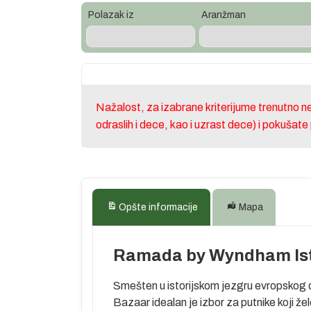
Polazak iz
Aranžman
Nažalost, za izabrane kriterijume trenutno 
odraslih i dece, kao i uzrast dece) i pokušat
Opšte informacije
Mapa
Ramada by Wyndham Ist
Smešten u istorijskom jezgru evropskog
Bazaar idealan je izbor za putnike koji žel