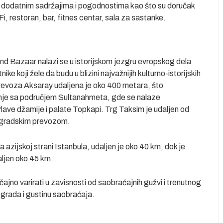
u dodatnim sadržajima i pogodnostima kao što su doručak
, restoran, bar, fitnes centar, sala za sastanke.
 Bazaar nalazi se u istorijskom jezgru evropskog dela
nike koji žele da budu u blizini najvažnijih kulturno-istorijskih
evoza Aksaray udaljena je oko 400 metara, što
je sa područjem Sultanahmeta, gde se nalaze
Plave džamije i palate Topkapi. Trg Taksim je udaljen od
n gradskim prevozom.
azijskoj strani Istanbula, udaljen je oko 40 km, dok je
ljen oko 45 km.
no varirati u zavisnosti od saobraćajnih gužvi i trenutnog
u grada i gustinu saobraćaja.