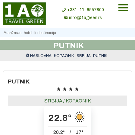
+381-11-6557800
info@1agreen.rs
PUTNIK
NASLOVNA
KOPAONIK
SRBIJA
PUTNIK
PUTNIK
SRBIJA
/
KOPAONIK
22.8
°
28.2
°
/
17
°