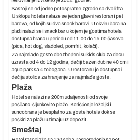
renoviranje izvršeno je 2012. godine.
ko
Sastoji se od jedne petospratne zgrade sa dva lifta.
U sklopu hotela nalaze se jedan glavni restoran i pet
m
barova, od kojih su dva snack barovi. U okviru bara na
plaži nalazi se i snack bar u kojem je gostima hotela
dostupna hrana u periodu od 11.00 do 15.00 časova
(pica, hot dog, sladoled, pomfrit, kolači).
te
Za najmlađe goste obezbeđeni su kids club za decu
sa
uzrasta od 4 do 12 godina, dečiji bazen dubine 40 cm i
aqua park sa 4 tobogana. U restoranu je dostupna i
dečija stolica za hranjenje za najmlađe goste.
Plaža
e
Hotel se nalazi na 200m udaljenosti od svoje
peščano-šljunkovite plaže. Korišćenje ležaljki i
suncobrana je besplatno za goste hotela dok se
po
peškiri za plažu uzimaju uz depozit.
Smeštaj
a
Hotel raspolaže sa 120 soba, raspoređenih na pet