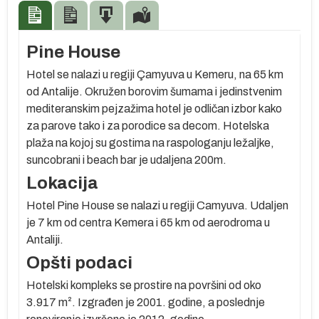
Pine House
Hotel se nalazi u regiji Çamyuva u Kemeru, na 65 km
od Antalije. Okružen borovim šumama i jedinstvenim
mediteranskim pejzažima hotel je odličan izbor kako
za parove tako i za porodice sa decom. Hotelska
plaža na kojoj su gostima na raspologanju ležaljke,
suncobrani i beach bar je udaljena 200m.
oj
Lokacija
Hotel Pine House se nalazi u regiji Camyuva. Udaljen
je 7 km od centra Kemera i 65 km od aerodroma u
Antaliji.
Opšti podaci
g
Hotelski kompleks se prostire na površini od oko
3.917 m². Izgrađen je 2001. godine, a poslednje
e