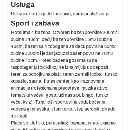
Usluga
.
Usluga u hotelu je All Inclusive, samoposluživanje.
Sport i zabava
e
Hotel ima 4 bazena: Otvoreni bazen površine 200m2 i
dubine 140cm, dečiji bazen površine 15m2 i dubine
40cm, bazen sa 4 tobogana za decu površine 50m2 i
dubine 120cm i jedan jacuzzi bazen površine 78m2
dubine 75cm. Pored bazena gostima su na
raspolaganju i bicikli koji se iznajmljuju uz depozit,
teren za odbojku na plaži, teren za mali fudbal, tursko
kupatilo, sauna, fitnes centar, kao i raznovrsne
animacije (rofesionalne predstave, muzika uživo,
tematske večeri, gostujući nastupi, bingo, tursko
veče, kviz). Tu su još i sportovi na vodi, boćanje,
vodena gimnastika, stoni tenis, step aerobik, pikado,
er
mini golf.
Plaća se: Jet ski, parasailing, banana, ringo, skijanje
na vodi (vodeni sportovi nisu u organizaciji hotela /