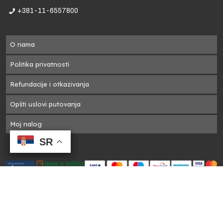
+381-11-6557800
e
O nama
Politika privatnosti
ja
Refundacije i otkazivanja
Opšti uslovi putovanja
Moj nalog
SR
SR
SR
SR
o
1 A Travel Green - ©2025