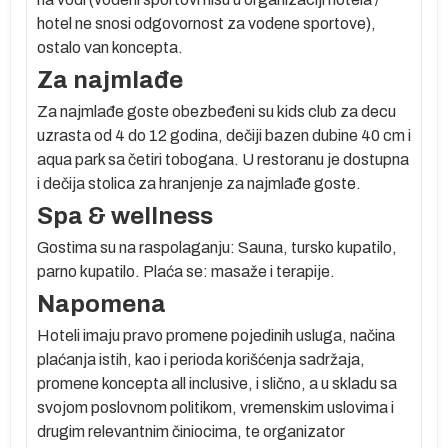
hotel ne snosi odgovornost za vodene sportove),
r
ostalo van koncepta.
e
Za najmlađe
Za najmlađe goste obezbeđeni su kids club za decu
uzrasta od 4 do 12 godina, dečiji bazen dubine 40 cm i
aqua park sa četiri tobogana. U restoranu je dostupna
i dečija stolica za hranjenje za najmlađe goste.
ma
Spa & wellness
je
m
Gostima su na raspolaganju: Sauna, tursko kupatilo,
 u
parno kupatilo​. Plaća se: masaže i terapije.
Napomena
do
Hoteli imaju pravo promene pojedinih usluga, načina
plaćanja istih, kao i perioda korišćenja sadržaja,
promene koncepta all inclusive, i slično, a u skladu sa
svojom poslovnom politikom, vremenskim uslovima i
na
drugim relevantnim činiocima, te organizator