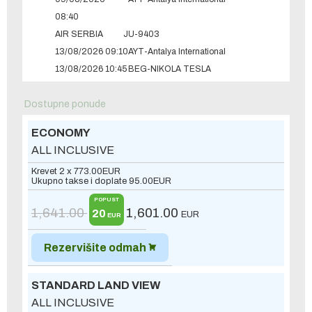
08:40
AIR SERBIA
JU-9403
13/08/2026 09:10
AYT-Antalya International
13/08/2026 10:45
BEG-NIKOLA TESLA
Dostupne ponude
ECONOMY
ALL INCLUSIVE
Krevet 2 x
773.00
EUR
Ukupno takse i doplate
95.00
EUR
POPUST
1,641.00
1,601.00
20
EUR
EUR
Rezervišite odmah
STANDARD LAND VIEW
ALL INCLUSIVE