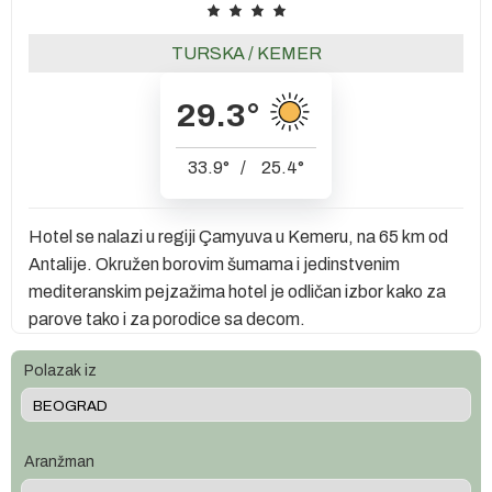
TURSKA
/
KEMER
29.3
°
33.9
°
/
25.4
°
Hotel se nalazi u regiji Çamyuva u Kemeru, na 65 km od
Antalije. Okružen borovim šumama i jedinstvenim
mediteranskim pejzažima hotel je odličan izbor kako za
parove tako i za porodice sa decom.
Polazak iz
Aranžman