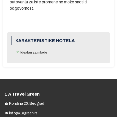
putovanja za iste promene ne može snositi
odgovornost.
a,
KARAKTERISTIKE HOTELA
Idealan za mlade
a
1 A Travel Green
Kondina 20, Beograd
info@1agreen.rs