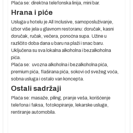
Plaća se: direktna telefonska linija, mini bar.
Hrana i piće
Usluga u hotelu je All Inclusive, samoposluživanje,
e
izbor više jela u glavnom restoranu: doručak, kasni
doručak, ručak, večera, ponoćna supa. Užine u
u
različito doba dana u baru na plaži i snac baru.
Uključena su sva lokalna alkoholna i bezalkoholna
e
pića.
Plaća se: uvozna alkoholna i bezalkoholna pića,
premium pića, flaširana pića, sokovi od svežeg voća,
,
sobna usluga i ostalo van koncepta.
Ostali sadržaji
Plaća se: masaže, piling, pranje veša, korišćenje
telefona i faksa, fotokopiranje, lekarske usluge,
rentiranje automobila.
ve
ih