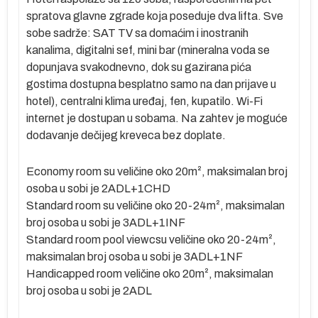
spratova glavne zgrade koja poseduje dva lifta. Sve
sobe sadrže: SAT TV sa domaćim i inostranih
lja
kanalima, digitalni sef, mini bar (mineralna voda se
dopunjava svakodnevno, dok su gazirana pića
ih
gostima dostupna besplatno samo na dan prijave u
hotel), centralni klima uređaj, fen, kupatilo. Wi-Fi
internet je dostupan u sobama. Na zahtev je moguće
 u
dodavanje dečijeg kreveca bez doplate.
a
ta
Economy room su veličine oko 20m², maksimalan broj
osoba u sobi je 2ADL+1CHD
Standard room su veličine oko 20-24m², maksimalan
broj osoba u sobi je 3ADL+1INF
Standard room pool viewcsu veličine oko 20-24m²,
maksimalan broj osoba u sobi je 3ADL+1NF
Handicapped room veličine oko 20m², maksimalan
broj osoba u sobi je 2ADL