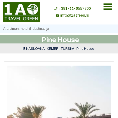
+381-11-6557800
info@1agreen.rs
Pine House
NASLOVNA
KEMER
TURSKA
Pine House