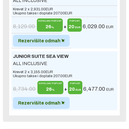
ALL INCLUSIVE
Krevet 2 x
2,931.00
EUR
Ukupno takse i doplate
207.00
EUR
HOTELSKI POPUST
POPUST
8,129.00
6,029.00
26
+
20
EUR
%
EUR
Rezervišite odmah
JUNIOR SUITE SEA VIEW
ALL INCLUSIVE
Krevet 2 x
3,155.00
EUR
Ukupno takse i doplate
207.00
EUR
HOTELSKI POPUST
POPUST
8,734.00
6,477.00
26
+
20
EUR
%
EUR
Rezervišite odmah