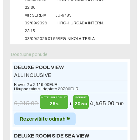
22:30
AIR SERBIA
JU-9485
02/09/2026
HRG-HURGADA INTERNATIONAL
23:15
03/09/2026 01:55
BEG-NIKOLA TESLA
Dostupne ponude
DELUXE POOL VIEW
ALL INCLUSIVE
Krevet 2 x
2,149.00
EUR
Ukupno takse i doplate
207.00
EUR
HOTELSKI POPUST
POPUST
6,015.00
4,465.00
26
+
20
EUR
%
EUR
Rezervišite odmah
DELUXE ROOM SIDE SEA VIEW