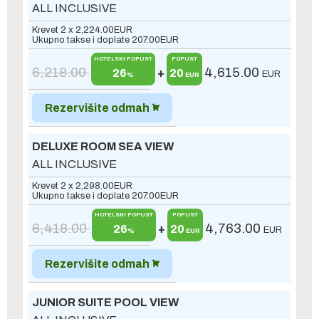
ALL INCLUSIVE
Krevet 2 x
2,224.00
EUR
Ukupno takse i doplate
207.00
EUR
HOTELSKI POPUST
POPUST
6,218.00
4,615.00
26
+
20
EUR
%
EUR
Rezervišite odmah
DELUXE ROOM SEA VIEW
ALL INCLUSIVE
Krevet 2 x
2,298.00
EUR
Ukupno takse i doplate
207.00
EUR
HOTELSKI POPUST
POPUST
6,418.00
4,763.00
26
+
20
EUR
%
EUR
Rezervišite odmah
JUNIOR SUITE POOL VIEW