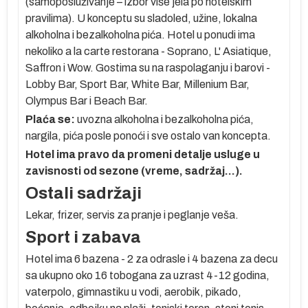
(samoposluživanje – izbor više jela po hotelskim
pravilima). U konceptu su sladoled, užine, lokalna
alkoholna i bezalkoholna pića. Hotel u ponudi ima
nekoliko a la carte restorana - Soprano, L' Asiatique,
o
Saffron i Wow. Gostima su na raspolaganju i barovi -
Lobby Bar, Sport Bar, White Bar, Millenium Bar,
Olympus Bar i Beach Bar.
 je
Plaća se:
uvozna alkoholna i bezalkoholna pića,
nargila, pića posle ponoći i sve ostalo van koncepta.
Hotel ima pravo da promeni detalje usluge u
a
zavisnosti od sezone (vreme, sadržaj…).
Ostali sadržaji
a,
Lekar, frizer, servis za pranje i peglanje veša.
–
Sport i zabava
Hotel ima 6 bazena - 2 za odrasle i 4 bazena za decu
sa ukupno oko 16 tobogana za uzrast 4-12 godina,
i
vaterpolo, gimnastiku u vodi, aerobik, pikado,
 3