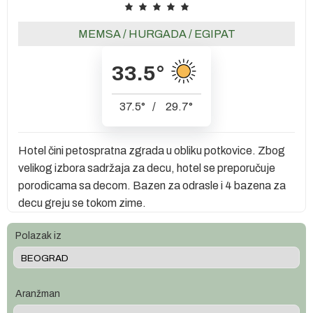
MEMSA
/
HURGADA
/
EGIPAT
33.5
°
37.5
°
/
29.7
°
Hotel čini petospratna zgrada u obliku potkovice. Zbog
velikog izbora sadržaja za decu, hotel se preporučuje
porodicama sa decom. Bazen za odrasle i 4 bazena za
decu greju se tokom zime.
Polazak iz
Aranžman