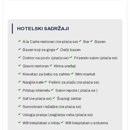
na
.
ma
HOTELSKI SADRŽAJI
ane
A`la Carte restoran (ne plaća se)
Bar
Bazen
Bazen koji se greje
Dečji bazen
Doktor na poziv (plaća se)
Frizerski salon (plaća se)
Glavni restoran
Klima uređaji
e
Krevetac za bebu na zahtev
Mini market
Nargila kafe
Peškiri za plažu (ne plaća se)
Pristup internetu
Salon lepote ( plaća se )
Sef (ne plaća se)
Šoping centar
Suncobrani i ležaljke (ne plaća se)
Usluga pranja i peglanja veša (plaća se)
a
Wifi besplatan u lobiju
Wifi besplatan u sobama