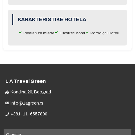
KARAKTERISTIKE HOTELA
Idealan za mlade
Luksuzni hotel
Porodični Hoteli
na
a
og
u
ru
e
1 A Travel Green
Kondina 20, Beograd
info@1agreen.rs
+381-11-6557800
e
O nama