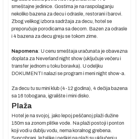
smeštajne jedinice. Gostima je na raspolaganju
nekoliko bazena za decu i odrasle, restorani i barovi.
e
Zbog velikog izbora sadržaja za decu, hotel se
preporučuje porodicama sa decom. Bazen za odrasle
i 4 bazena za decu greju se tokom zime.
Napomena
: U cenu smeštaja uračunata je obavezna
di
doplata za Neverland night show (uključuje večeru i
transfer jednom u toku boravka). U odeljku
om
DOKUMENTI nalazi se program i meni night show-a.
ki
Za decu tu su mini klub (4-12 godina), 4 dečija bazena
sa 16 tobogana, igralište i mini disko.
j
Plaža
Hotel je na svojoj, jako lepoj peščanoj plaži dužine
150m sa zonom plitke vode. Na plaži postoji i ponton
koji vodi u dublju vodu, nema koralnog grebena.
Suncobrani, ležaljke i peškiri na plaži su uključeni u