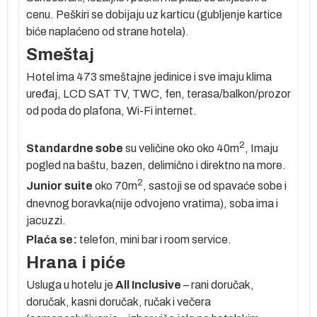
cenu. Peškiri se dobijaju uz karticu (gubljenje kartice
biće naplaćeno od strane hotela).
Smeštaj
Hotel ima 473 smeštajne jedinice i sve imaju klima
uređaj, LCD SAT TV, TWC, fen, terasa/balkon/prozor
od poda do plafona, Wi-Fi internet.
no
2
Standardne sobe
su veličine oko oko 40m
, Imaju
pogled na baštu, bazen, delimično i direktno na more.
2
Junior suite
oko 70m
, sastoji se od spavaće sobe i
dnevnog boravka(nije odvojeno vratima), soba ima i
jacuzzi.
Plaća se:
telefon, mini bar i room service.
oko
Hrana i piće
 se
Usluga u hotelu je
All Inclusive
– rani doručak,
doručak, kasni doručak, ručak i večera
je