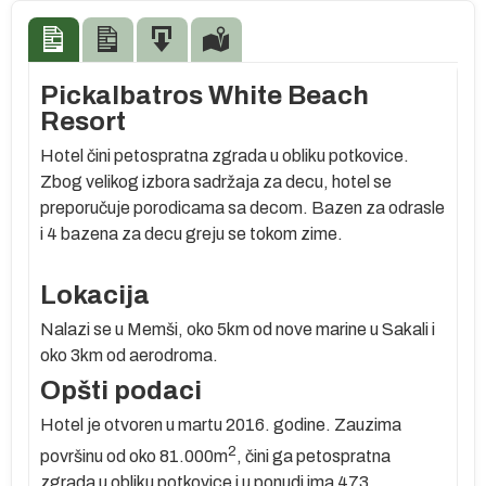
Pickalbatros White Beach
Resort
Hotel čini petospratna zgrada u obliku potkovice.
Zbog velikog izbora sadržaja za decu, hotel se
preporučuje porodicama sa decom. Bazen za odrasle
i 4 bazena za decu greju se tokom zime.
Lokacija
Nalazi se u Memši, oko 5km od nove marine u Sakali i
oko 3km od aerodroma.
Opšti podaci
re
Hotel je otvoren u martu 2016. godine. Zauzima
se
2
površinu od oko 81.000m
, čini ga petospratna
m
zgrada u obliku potkovice i u ponudi ima 473