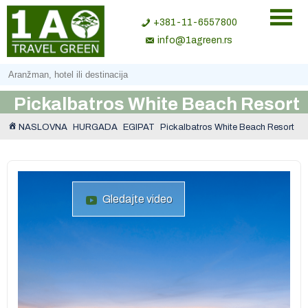
+381-11-6557800
info@1agreen.rs
Pickalbatros White Beach Resort
NASLOVNA
HURGADA
EGIPAT
Pickalbatros White Beach Resort
Gledajte video