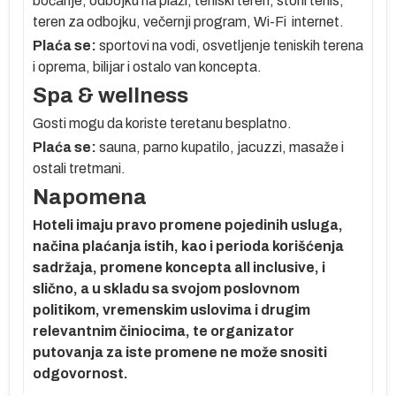
boćanje, odbojku na plaži, teniski teren, stoni tenis,
k
teren za odbojku, večernji program, Wi-Fi internet.
Plaća se:
sportovi na vodi, osvetljenje teniskih terena
a
i oprema, bilijar i ostalo van koncepta.
o-
Spa & wellness
Gosti mogu da koriste teretanu besplatno.
Plaća se:
sauna, parno kupatilo, jacuzzi, masaže i
ostali tretmani.
Napomena
ni,
g
Hoteli imaju pravo promene pojedinih usluga,
načina plaćanja istih, kao i perioda korišćenja
sadržaja, promene koncepta all inclusive, i
slično, a u skladu sa svojom poslovnom
politikom, vremenskim uslovima i drugim
relevantnim činiocima, te organizator
:
putovanja za iste promene ne može snositi
odgovornost.