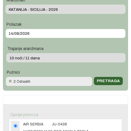
Aranžman
Polazak
Trajanje aranžmana
Putnici
2 Odraslih
Opcije prevoza
AIR SERBIA
JU-0438