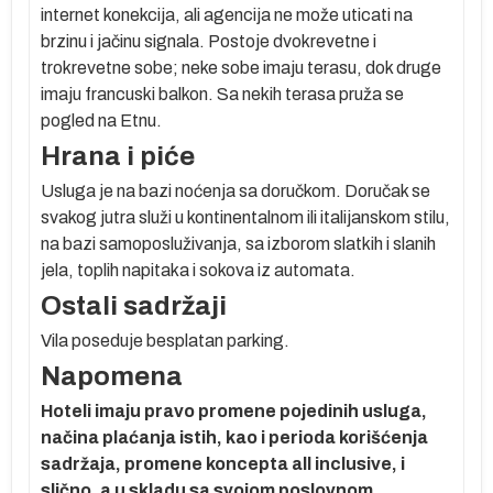
internet konekcija, ali agencija ne može uticati na
brzinu i jačinu signala. Postoje dvokrevetne i
trokrevetne sobe; neke sobe imaju terasu, dok druge
jem
imaju francuski balkon. Sa nekih terasa pruža se
pogled na Etnu.
Hrana i piće
Usluga je na bazi noćenja sa doručkom. Doručak se
svakog jutra služi u kontinentalnom ili italijanskom stilu,
na
na bazi samoposluživanja, sa izborom slatkih i slanih
jela, toplih napitaka i sokova iz automata.
Ostali sadržaji
,
Vila poseduje besplatan parking.
Napomena
A:
Hoteli imaju pravo promene pojedinih usluga,
načina plaćanja istih, kao i perioda korišćenja
sadržaja, promene koncepta all inclusive, i
slično, a u skladu sa svojom poslovnom