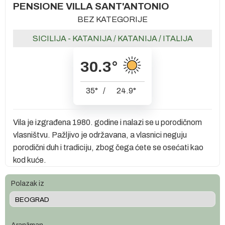
PENSIONE VILLA SANT'ANTONIO
BEZ KATEGORIJE
SICILIJA - KATANIJA
/
KATANIJA
/
ITALIJA
30.3
°
35
°
/
24.9
°
Vila je izgrađena 1980. godine i nalazi se u porodičnom
vlasništvu. Pažljivo je održavana, a vlasnici neguju
porodični duh i tradiciju, zbog čega ćete se osećati kao
kod kuće.
Polazak iz