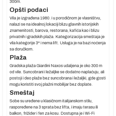
300m.
Opšti podaci
Vila je izgrađena 1980. i u porodičnom je vlasništvu,
nalazi se na idealnoj lokaciji blizu glavnih istorijskih
znamenitosti, barova, restorana, kafića kao i blizu
privatnih i gradskih plaža. Kategorizacija smeštaja je
vila kategorije 3* i nema lift. Usluga je na bazi noćenja
sa doručkom.
er
Plaža
a.
Gradska plaža Giardini Naxos udaljena je oko 300 m
od vile. Suncobrani i ležaljke se dodatno naplaćuju, ali
zi
postoji i deo plaže bez suncobrana i ležaljki, gde gosti
mogu koristiti svoj plažni mobilijar bez doplate.
Smeštaj
Sobe su uređene u klasičnom italijanskom stilu,
raspoređene na 3 sprata bez lifta, i imaju terasu ili
balkon, frižider i fen za kosu. Dostupna je i Wi-Fi