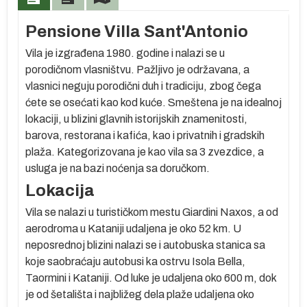
Pensione Villa Sant'Antonio
Vila je izgrađena 1980. godine i nalazi se u
porodičnom vlasništvu. Pažljivo je održavana, a
vlasnici neguju porodični duh i tradiciju, zbog čega
ćete se osećati kao kod kuće. Smeštena je na idealnoj
lokaciji, u blizini glavnih istorijskih znamenitosti,
vo
barova, restorana i kafića, kao i privatnih i gradskih
a,
plaža. Kategorizovana je kao vila sa 3 zvezdice, a
ćom
usluga je na bazi noćenja sa doručkom.
om
Lokacija
Vila se nalazi u turističkom mestu Giardini Naxos, a od
aerodroma u Kataniji udaljena je oko 52 km. U
će
neposrednoj blizini nalazi se i autobuska stanica sa
koje saobraćaju autobusi ka ostrvu Isola Bella,
ne
Taormini i Kataniji. Od luke je udaljena oko 600 m, dok
je od šetališta i najbližeg dela plaže udaljena oko