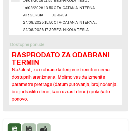
14/08/2026 11:55
BEG-NIKOLA TESLA
14/08/2026 13:50
CTA-CATANIA INTERNATIONAL
AIR SERBIA
JU-0439
24/08/2026 15:50
CTA-CATANIA INTERNATIONAL
24/08/2026 17:30
BEG-NIKOLA TESLA
Dostupne ponude
RASPRODATO ZA ODABRANI
TERMIN
Nažalost, za izabrane kriterijume trenutno nema
dostupnih aranžmana. Molimo vas da izmenite
parametre pretrage (datum putovanja, broj noćenja,
broj odraslih i dece, kao i uzrast dece) i pokušate
ponovo.