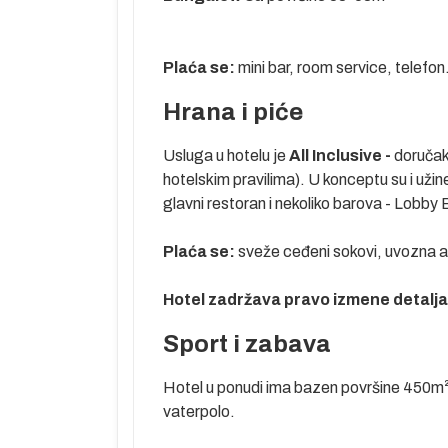
Plaća se:
mini bar, room service, telefon
Hrana i piće
Usluga u hotelu je
All Inclusive -
doručak,
hotelskim pravilima). U konceptu su i užin
glavni restoran i nekoliko barova - Lobby
Plaća se:
sveže ceđeni sokovi, uvozna al
Hotel zadržava pravo izmene detalja 
Sport i zabava
Hotel u ponudi ima bazen površine 450m², 
vaterpolo.