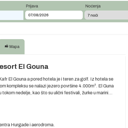
Prijava
Noćenja
Mapa
sort El Gouna
fr El Gouna a pored hotela je i teren za golf. Iz hotela se
mom kompleksu se nalazi jezero površine 4.000m². El Guna
okom nedelje, kao što su ulični festivali, žurke u marini...
 centra Hurgade i aerodroma.