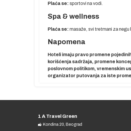
Plaća se:
sportovi na vodi.
Spa & wellness
Plaća se:
masaže, svi tretmani za negu li
Napomena
Hoteli imaju pravo promene pojedinih 
korišćenja sadržaja, promene koncepta
poslovnom politikom, vremenskim usl
organizator putovanja za iste prom
1 A Travel Green
Kondina 20, Beograd