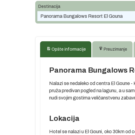
Destinacija
Panorama Bungalows Resort El Gouna
Opšte informacije
Preuzimanje
Panorama Bungalows Re
Nalazi se nedaleko od centra El Goune - Ka
pruža predivan pogled na lagunu, a u sa
nudi svojim gostima veličanstvenu zabavu t
Lokacija
Hotel se nalazi u El Gouni, oko 30km od