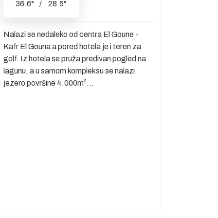
36.6
°
/
28.5
°
Nalazi se nedaleko od centra El Goune -
Kafr El Gouna a pored hotela je i teren za
golf. Iz hotela se pruža predivan pogled na
lagunu, a u samom kompleksu se nalazi
jezero površine 4.000m²...