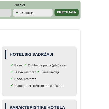
Putnici
2 Odraslih
HOTELSKI SADRŽAJI
Bazen
Doktor na poziv (plaća se)
Glavni restoran
Klima uređaji
Snack restoran
Suncobrani i ležaljke (ne plaća se)
KARAKTERISTIKE HOTELA