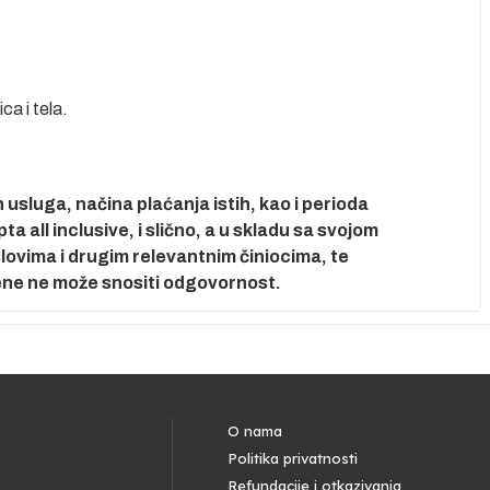
ca i tela.
usluga, načina plaćanja istih, kao i perioda
 all inclusive, i slično, a u skladu sa svojom
ovima i drugim relevantnim činiocima, te
ene ne može snositi odgovornost.
O nama
Politika privatnosti
Refundacije i otkazivanja