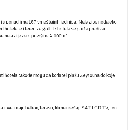
 i u ponudi ima 157 smeštajnih jedinica. Nalazi se nedaleko
 hotela je i teren za golf. Iz hotela se pruža predivan
e nalazi jezero površine 4.000m².
.
i hotela takođe mogu da koriste i plažu Zeytouna do koje
a i sve imaju balkon/terasu, klima uređaj, SAT LCD TV, fen