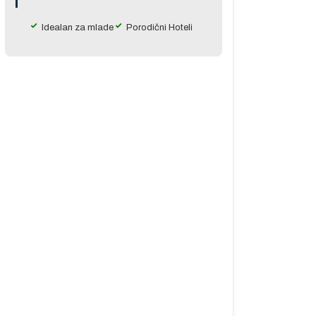
Idealan za mlade
Porodični Hoteli