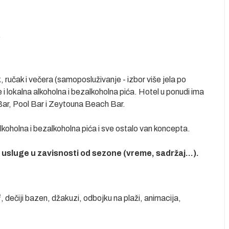
.
 ručak i večera (samoposluživanje - izbor više jela po
e i lokalna alkoholna i bezalkoholna pića. Hotel u ponudi ima
 Bar, Pool Bar i Zeytouna Beach Bar.
koholna i bezalkoholna pića i sve ostalo van koncepta.
usluge u zavisnosti od sezone (vreme, sadržaj...).
dečiji bazen, džakuzi, odbojku na plaži, animacija,