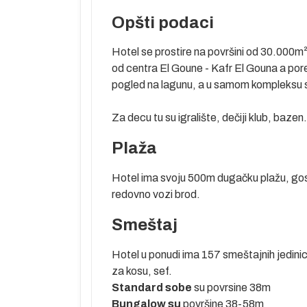
Opšti podaci
Hotel se prostire na površini od 30.000m²
od centra El Goune - Kafr El Gouna a pored
pogled na lagunu, a u samom kompleksu s
Za decu tu su igralište, dečiji klub, bazen
Plaža
Hotel ima svoju 500m dugačku plažu, gost
redovno vozi brod.
Smeštaj
Hotel u ponudi ima 157 smeštajnih jedinic
za kosu, sef.
Standard sobe
su povrsine 38m
Bungalow su
površine 38-58m