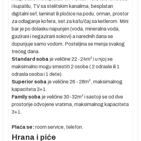
i kupatilu, TV sa stelitskim kanalima, besplatan
a
digitalni sef, laminat ili pločice na podu, orman, prostor
za odlaganje kofera, set za kafu/čaj sa ketlerom. Mini
bar je po dolasku napunjen (voda, mineralna voda,
lja
gazirani i negazirani sokovi) a narednih dana se
dopunjuje samo vodom. Posteljina se menja svakog
ih
trećeg dana.
Standard soba
je veličine 22 -24m² i u njoj se
maksimalno mogu smestiti 2 osobe ( 2 odrasle ili 1
 u
odrasla osoba i 1 dete).
a
Superior soba
je veličine 26 - 28m², maksimalnog
ta
kapaciteta 3+1.
Family soba
je veličine 30-32m² i sastoji se od dve
prostorije odvojene vratima, maksimalnog kapaciteta
3+1.
Plaća se:
room service, telefon.
Hrana i piće