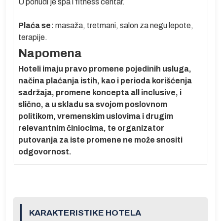
U ponudi je spa i fitness centar.
ih
Plaća se:
masaža, tretmani, salon za negu lepote,
.
terapije.
Napomena
e
Hoteli imaju pravo promene pojedinih usluga,
načina plaćanja istih, kao i perioda korišćenja
sadržaja, promene koncepta all inclusive, i
slično, a u skladu sa svojom poslovnom
politikom, vremenskim uslovima i drugim
relevantnim činiocima, te organizator
putovanja za iste promene ne može snositi
odgovornost.
er
KARAKTERISTIKE HOTELA