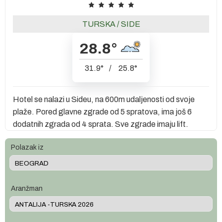
TURSKA
/
SIDE
28.8
°
31.9
°
/
25.8
°
Hotel se nalazi u Sideu, na 600m udaljenosti od svoje
plaže. Pored glavne zgrade od 5 spratova, ima još 6
dodatnih zgrada od 4 sprata. Sve zgrade imaju lift.
Polazak iz
Aranžman