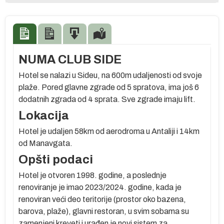
NUMA CLUB SIDE
Hotel se nalazi u Sideu, na 600m udaljenosti od svoje
plaže. Pored glavne zgrade od 5 spratova, ima još 6
dodatnih zgrada od 4 sprata. Sve zgrade imaju lift.
Lokacija
Hotel je udaljen 58km od aerodroma u Antaliji i 14km
od Manavgata.
oj
Opšti podaci
Hotel je otvoren 1998. godine, a poslednje
renoviranje je imao 2023/2024. godine, kada je
renoviran veći deo teritorije (prostor oko bazena,
barova, plaže), glavni restoran, u svim sobama su
g
zamenjeni kreveti i urađen je novi sistem za