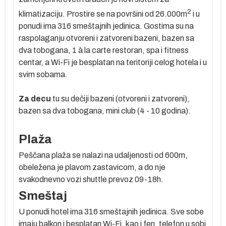
2
klimatizaciju. Prostire se na površini od 26.000m
i u
e
ponudi ima 316 smeštajnih jedinica. Gostima su na
ko
raspolaganju otvoreni i zatvoreni bazeni, bazen sa
dva tobogana, 1 à la carte restoran, spa i fitness
m
centar, a Wi-Fi je besplatan na teritoriji celog hotela i u
svim sobama.
Za decu
tu su dečiji bazeni (otvoreni i zatvoreni),
te
bazen sa dva tobogana, mini club (4 - 10 godina).
sa
Plaža
Peščana plaža se nalazi na udaljenosti od 600m,
e
obeležena je plavom zastavicom, a do nje
svakodnevno vozi shuttle prevoz 09-18h.
Smeštaj
U ponudi hotel ima 316 smeštajnih jedinica. Sve sobe
po
imaju balkon i besplatan Wi-Fi, kao i fen, telefon u sobi