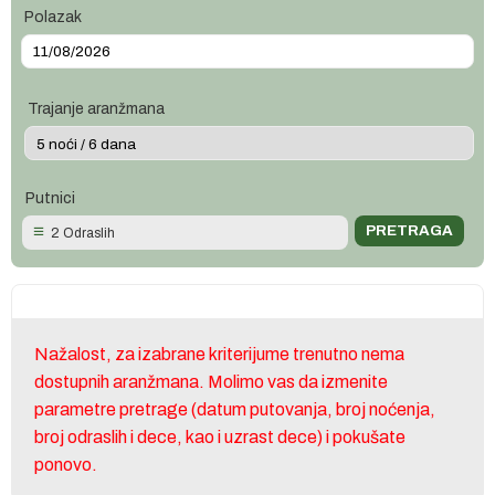
Polazak
Trajanje aranžmana
Putnici
2 Odraslih
Nažalost, za izabrane kriterijume trenutno nema
dostupnih aranžmana. Molimo vas da izmenite
parametre pretrage (datum putovanja, broj noćenja,
broj odraslih i dece, kao i uzrast dece) i pokušate
ponovo.