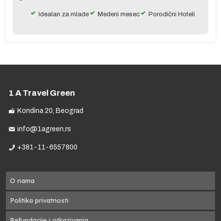
Idealan za mlade
Medeni mesec
Porodični Hoteli
r
e
1 A Travel Green
Kondina 20, Beograd
ma
je
info@1agreen.rs
m
+381-11-6557800
 u
do
O nama
Politika privatnosti
Refundacije i otkazivanja