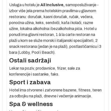
Usluga u hotelu je
All Inclusive,
samoposluživanje -
izbor više jela prema hotelskim pravilima u glavnom
restoranu: doručak, kasni doručak, ručak, večera,
ponoćna užina, keks, sendviči, kafa i kolači, razne
užine, lokalna alkoholna i bezalkoholna pića. Hotel u
e
ponudi ima glavni restoran, 1 à la carte restoran na
plaži u kom se služe morski i italijanski specijaliteti, 2
u
snack restorana (jedan je na plaži), postlastičarnicu i 3
bara (Lobby, Pool i Beach).
e
Ostali sadržaji
Lekar na poziv, prodavnice, frizer, sale za
,
konferencije i sastanke, faks.
Sport i zabava
Hotel ima otvorene i zatvorene bazene, fitness, teren
za odbojku na plaži, dnevne i večernje animacije.
Spa & wellness
ve