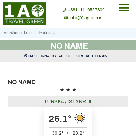
+381-11-6557800
info@1agreen.rs
NO NAME
NASLOVNA
ISTANBUL
TURSKA
NO NAME
NO NAME
TURSKA
/
ISTANBUL
26.1
°
30.2
°
/
23.2
°