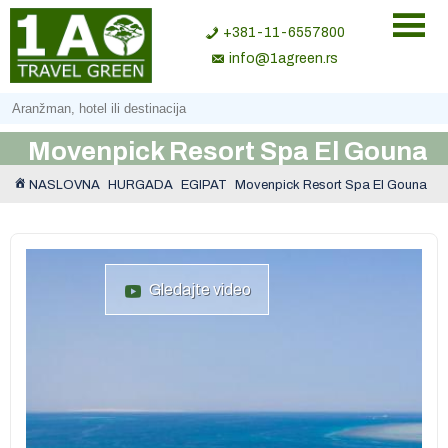
+381-11-6557800
info@1agreen.rs
Movenpick Resort Spa El Gouna
NASLOVNA
HURGADA
EGIPAT
Movenpick Resort Spa El Gouna
Gledajte video