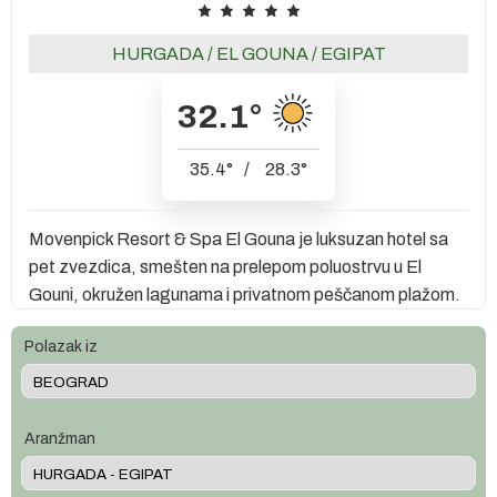
HURGADA
/
EL GOUNA
/
EGIPAT
32.1
°
35.4
°
/
28.3
°
Movenpick Resort & Spa El Gouna je luksuzan hotel sa
pet zvezdica, smešten na prelepom poluostrvu u El
Gouni, okružen lagunama i privatnom peščanom plažom.
Polazak iz
Aranžman