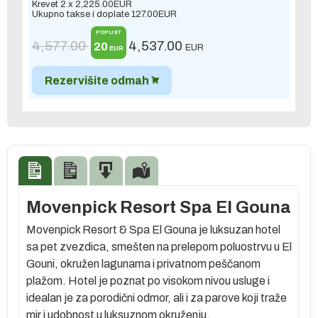
Krevet 2 x
2,225.00
EUR
Ukupno takse i doplate
127.00
EUR
POPUST
4,577.00
4,537.00
20
EUR
EUR
Rezervišite odmah
Movenpick Resort Spa El Gouna
Movenpick Resort & Spa El Gouna je luksuzan hotel
sa pet zvezdica, smešten na prelepom poluostrvu u El
Gouni, okružen lagunama i privatnom peščanom
plažom. Hotel je poznat po visokom nivou usluge i
idealan je za porodični odmor, ali i za parove koji traže
mir i udobnost u luksuznom okruženju.