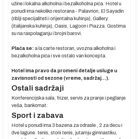
užine i lokalna alkoholna i bezalkoholna pića. Hotel u
ponudi ima nekoliko restorana - Palavrion, El Sayadin
(riblji specijaliteti i orijentalna kuhinja), Gallery
(italijanska kuhinja), Oasis, Lagoon i Piazza. Gostima
su na raspolaganju i brojni barovi.
oko
 se
Plaća se:
a la carte restoran, uvozna alkoholna i
bezalkoholna pića i sve ostalo van koncepta.
je
Hotel ima pravo da promeni detalje usluge u
zavisnosti od sezone (vreme, sadržaj…).
Ostali sadržaji
o
Konferencijska sala, frizer, servis za pranje i peglanje
veša, bankomat.
Sport i zabava
 je
Hotel u ponudi ima 3 bazena za odrasle , 2 za decu i
dve lagune. tenis, stoni tenis, jutarnju gimnastiku,
a