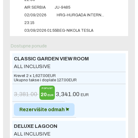
AIR SERBIA
JU-9485
02/09/2026
HRG-HURGADA INTERNATIONAL
23:15
03/09/2026 01:55
BEG-NIKOLA TESLA
Dostupne ponude
CLASSIC GARDEN VIEW ROOM
ALL INCLUSIVE
Krevet 2 x
1,627.00
EUR
Ukupno takse i doplate
127.00
EUR
POPUST
3,381.00
3,341.00
20
EUR
EUR
Rezervišite odmah
DELUXE LAGOON
ALL INCLUSIVE