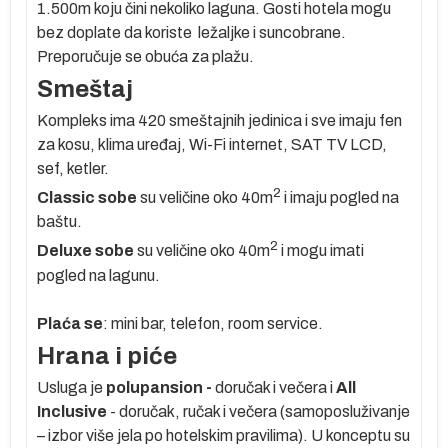
ki
1.500m koju čini nekoliko laguna. Gosti hotela mogu
bez doplate da koriste ležaljke i suncobrane.
Preporučuje se obuća za plažu.
j
Smeštaj
Kompleks ima 420 smeštajnih jedinica i sve imaju fen
za kosu, klima uređaj, Wi-Fi internet, SAT TV LCD,
sef, ketler.
2
Classic
sobe
su veličine oko 40m
i imaju pogled na
baštu.
2
Deluxe sobe
su veličine oko 40m
i mogu imati
pogled na lagunu.
Plaća se
: mini bar, telefon, room service.
Hrana i piće
no
Usluga je
polupansion -
doručak i večera i
All
Inclusive
- doručak, ručak i večera (samoposluživanje
– izbor više jela po hotelskim pravilima). U konceptu su