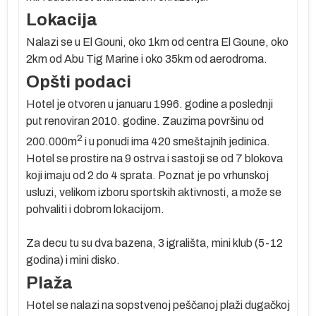
Lokacija
Nalazi se u El Gouni, oko 1km od centra El Goune, oko
2km od Abu Tig Marine i oko 35km od aerodroma.
Opšti podaci
re
Hotel je otvoren u januaru 1996. godine a poslednji
se
put renoviran 2010. godine. Zauzima površinu od
m
2
200.000m
i u ponudi ima 420 smeštajnih jedinica.
Hotel se prostire na 9 ostrva i sastoji se od 7 blokova
koji imaju od 2 do 4 sprata. Poznat je po vrhunskoj
e
usluzi, velikom izboru sportskih aktivnosti, a može se
pohvaliti i dobrom lokacijom.
Za decu tu su dva bazena, 3 igrališta, mini klub (5-12
godina) i mini disko.
di
Plaža
om
Hotel se nalazi na sopstvenoj peščanoj plaži dugačkoj