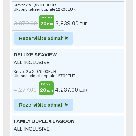
Krevet 2 x
1,926.00
EUR
Ukupno takse i doplate
127.00
EUR
POPUST
3,979.00
3,939.00
20
EUR
EUR
Rezervišite odmah
DELUXE SEAVIEW
ALL INCLUSIVE
Krevet 2 x
2,075.00
EUR
Ukupno takse i doplate
127.00
EUR
POPUST
4,277.00
4,237.00
20
EUR
EUR
Rezervišite odmah
FAMILY DUPLEX LAGOON
ALL INCLUSIVE