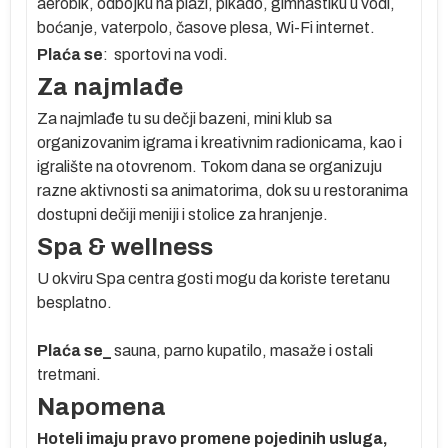
aerobik, odbojku na plaži, pikado, gimnastiku u vodi,
boćanje, vaterpolo, časove plesa, Wi-Fi internet.
a,
Plaća se
: sportovi na vodi.
Za najmlađe
–
Za najmlađe tu su dečji bazeni, mini klub sa
organizovanim igrama i kreativnim radionicama, kao i
i
igralište na otovrenom. Tokom dana se organizuju
 3
razne aktivnosti sa animatorima, dok su u restoranima
k
dostupni dečiji meniji i stolice za hranjenje.
Spa & wellness
a
U okviru Spa centra gosti mogu da koriste teretanu
o-
besplatno.
Plaća se_
sauna, parno kupatilo, masaže i ostali
tretmani.
Napomena
ni,
Hoteli imaju pravo promene pojedinih usluga,