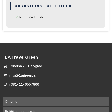
e
KARAKTERISTIKE HOTELA
Porodični Hoteli
a
1 A Travel Green
Kondina 20, Beograd
info@1agreen.rs
na
+381-11-6557800
a
og
O nama
u
ru
Politika privatnosti