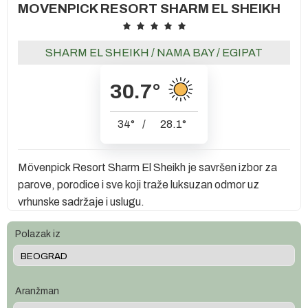
MOVENPICK RESORT SHARM EL SHEIKH
SHARM EL SHEIKH
/
NAMA BAY
/
EGIPAT
30.7
°
34
°
/
28.1
°
Mövenpick Resort Sharm El Sheikh je savršen izbor za
parove, porodice i sve koji traže luksuzan odmor uz
vrhunske sadržaje i uslugu.
Polazak iz
Aranžman