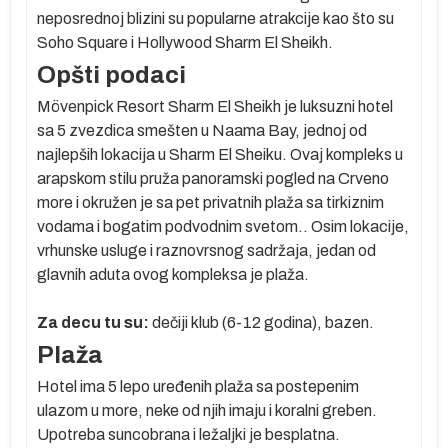
neposrednoj blizini su popularne atrakcije kao što su
Soho Square i Hollywood Sharm El Sheikh.
Opšti podaci
ju
Mövenpick Resort Sharm El Sheikh je luksuzni hotel
sa 5 zvezdica smešten u Naama Bay, jednoj od
najlepših lokacija u Sharm El Sheiku.
Ovaj kompleks u
u
arapskom stilu pruža panoramski pogled na Crveno
more i okružen je sa pet privatnih plaža sa tirkiznim
vodama i bogatim podvodnim svetom.
. Osim lokacije,
vrhunske usluge i raznovrsnog sadržaja, jedan od
glavnih aduta ovog kompleksa je plaža.
kao
Za decu tu su:
dečiji klub (6-12 godina), bazen.
Plaža
ra
Hotel ima 5 lepo uređenih plaža sa postepenim
ulazom u more, neke od njih imaju i koralni greben.
Upotreba suncobrana i ležaljki je besplatna.