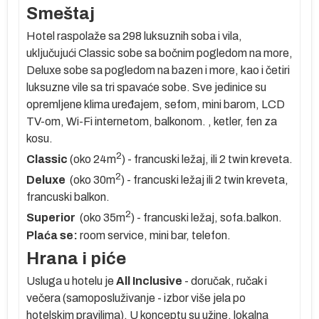
Smeštaj
Hotel raspolaže sa 298 luksuznih soba i vila,
uključujući Classic sobe sa bočnim pogledom na more,
Deluxe sobe sa pogledom na bazen i more, kao i četiri
luksuzne vile sa tri spavaće sobe.
Sve jedinice su
t
opremljene klima uređajem, sefom, mini barom, LCD
TV-om, Wi-Fi internetom, balkonom.
, ketler, fen za
kosu.
2
Classic
(oko 24m
) - francuski ležaj, ili 2 twin kreveta.
2
Deluxe
(oko 30m
) - francuski ležaj ili 2 twin kreveta,
u
francuski balkon.
2
Superior
(oko 35m
) - francuski ležaj, sofa.balkon.
za
Plaća se:
room service, mini bar, telefon.
Hrana i piće
la.
Usluga u hotelu je
All Inclusive
- doručak, ručak i
 u
večera (samoposluživanje - izbor više jela po
hotelskim pravilima). U konceptu su užine, lokalna
a