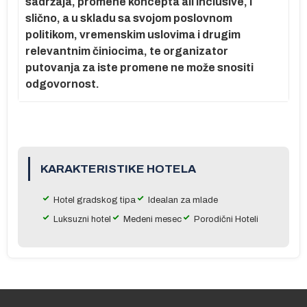
sadržaja, promene koncepta all inclusive, i
slično, a u skladu sa svojom poslovnom
politikom, vremenskim uslovima i drugim
relevantnim činiocima, te organizator
putovanja za iste promene ne može snositi
odgovornost.
KARAKTERISTIKE HOTELA
Hotel gradskog tipa
Idealan za mlade
Luksuzni hotel
Medeni mesec
Porodični Hoteli
e