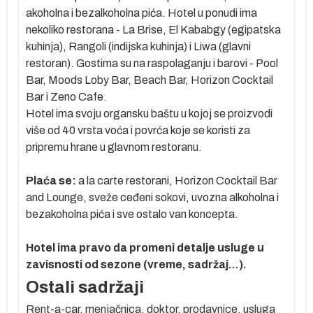
akoholna i bezalkoholna pića. Hotel u ponudi ima
nekoliko restorana - La Brise, El Kababgy (egipatska
be
kuhinja), Rangoli (indijska kuhinja) i Liwa (glavni
restoran). Gostima su na raspolaganju i barovi - Pool
e
Bar, Moods Loby Bar, Beach Bar, Horizon Cocktail
Bar i Zeno Cafe.
Hotel ima svoju organsku baštu u kojoj se proizvodi
više od 40 vrsta voća i povrća koje se koristi za
pripremu hrane u glavnom restoranu.
Plaća se:
a la carte restorani, Horizon Cocktail Bar
and Lounge, sveže ceđeni sokovi, uvozna alkoholna i
bezakoholna pića i sve ostalo van koncepta.
a
Hotel ima pravo da promeni detalje usluge u
zavisnosti od sezone (vreme, sadržaj...).
na
Ostali sadržaji
Rent-a-car, menjačnica, doktor, prodavnice, usluga