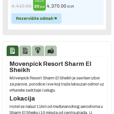
POPUST
4,410.00
4,370.00
20
EUR
EUR
Rezervišite odmah
Movenpick Resort Sharm El
Sheikh
Mövenpick Resort Sharm El Sheikh je savršen izbor
za parove, porodice i sve koji traže luksuzan odmor uz
vrhunske sadržaje i uslugu.
Lokacija
Hotel se nalazi 11km od međunarodnog aerodroma u
Sharm El Sheiku i 10 minuta od centra grada.
U