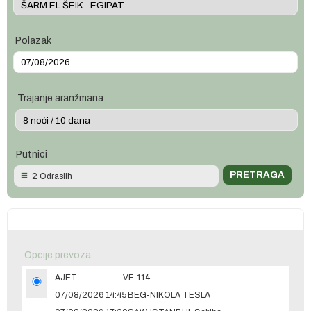
Polazak
Trajanje aranžmana
Putnici
2 Odraslih
Opcije prevoza
AJET
VF-114
07/08/2026 14:45
BEG-NIKOLA TESLA