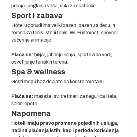
pranja i peglanja veša, sala za sastanke.
Sport i zabava
a,
Hotel u ponudi ima veliki bazen, bazen za decu, 4
terena za tenis, stoni tenis, Wi-Fi internet, dnevne i
večernje animacije.
Plaća se:
bilijar, jahanje konja, sportovi na vodi,
ez
osvetljenje teniskih terena.
se
Spa & wellness
Gosti mogu bez doplate da koriste teretanu.
Plaća se:
masaže, svi tretmani za negu lica i tela,
salon lepote.
Napomena
Hoteli imaju pravo promene pojedinih usluga,
no
načina plaćanja istih, kao i perioda korišćenja