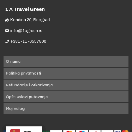
1 A Travel Green
a
Kondina 20, Beograd
info@1agreen.rs
+381-11-6557800
O nama
Politika privatnosti
).
Refundacije i otkazivanja
Opšti uslovi putovanja
Moj nalog