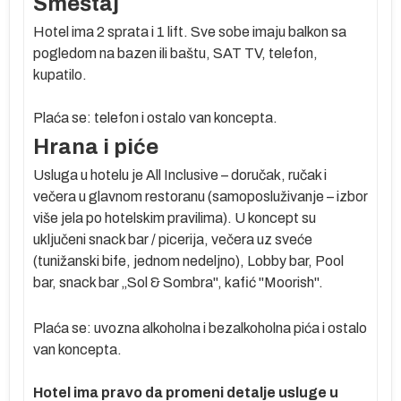
Smeštaj
Hotel ima 2 sprata i 1 lift. Sve sobe imaju balkon sa
pogledom na bazen ili baštu, SAT TV, telefon,
kupatilo.
Plaća se: telefon i ostalo van koncepta.
Hrana i piće
Usluga u hotelu je All Inclusive – doručak, ručak i
večera u glavnom restoranu (samoposluživanje – izbor
više jela po hotelskim pravilima). U koncept su
uključeni snack bar / picerija, večera uz sveće
(tunižanski bife, jednom nedeljno), Lobby bar, Pool
bar, snack bar „Sol & Sombra", kafić "Moorish".
Plaća se: uvozna alkoholna i bezalkoholna pića i ostalo
van koncepta.
Hotel ima pravo da promeni detalje usluge u