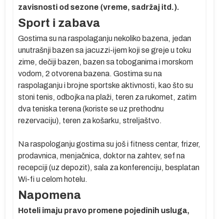
zavisnosti od sezone (vreme, sadržaj itd.).
Sport i zabava
Gostima su na raspolaganju nekoliko bazena, jedan
unutrašnji bazen sa jacuzzi-ijem koji se greje u toku
zime, dečiji bazen, bazen sa toboganima i morskom
vodom, 2 otvorena bazena. Gostima su na
raspolaganju i brojne sportske aktivnosti, kao što su
stoni tenis, odbojka na plaži, teren za rukomet, zatim
dva teniska terena (koriste se uz prethodnu
rezervaciju), teren za košarku, streljaštvo.
Na raspologanju gostima su još i fitness centar, frizer,
prodavnica, menjačnica, doktor na zahtev, sef na
recepciji (uz depozit), sala za konferenciju, besplatan
Wi-fi u celom hotelu.
Napomena
Hoteli imaju pravo promene pojedinih usluga,