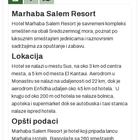
Marhaba Salem Resort
Hotel Marhaba Salem Resort je savremeni kompleks
smešten na obali Sredozemnog mora, poznat po
luksuznim smeštajnim jedinicama i raznovrsnim
sadržajima za opuštanje i zabavu.
Lokacija
Hotel se nalazi u mestu Sus, na oko 3 km od centra
mesta, a 5 km od mesta El Kantaui. Aerodrom u
Monastiru se nalazi na udaljenosti od 22 km, dok je
aerodrom Enfidha udaljen oko 45 km od hotela. U
krugu od oko 200 m od hotela se nalaze bolnica,
apoteka i supermarket dok se autobuska i taxi stanica
nalaze ispred hotela.
Opšti podaci
Marhaba Salem Resort je hotel koji pripada lancu
Marhaba Hotels. Raspolaže sa 260 smeštajnih