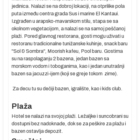
jedinica. Nalazi se na dobroj lokaciji, na otprilike pola
puta između centra grada Sus i marine El Kantaui.
Izgrađen u arapsko-mavarskom stilu, stapa se sa
okolnom vegetacijom, a nalazi se na samoj peščanoj
plaži. Pored glavnog restorana, gosti mogu uživati u
restoranu tradicionalne tunižanske kuhinje, snack baru
"Sol & Sombra", Moorish kafeu, Pool baru. Gostima
su na raspolaganju 2 bazena, jedan bazen sa
morskom vodom i toboganima, kao i jedan unutrašnji
bazen sa jacuzzi-ijem (koji se greje tokom zime).
Za decu tu su dečiji bazen, igralište, kao i kids club.
Plaža
Hotel se nalazi na svojoj plaži. Ležaljke i suncobrani su
dostupni bez nadoknade, dok se za peškire za plažu i
bazen ostavlja depozit.