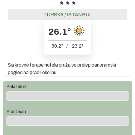
TURSKA
/
ISTANBUL
26.1
°
30.2
°
/
23.2
°
Sa krovne terase hotela pruža se prelep panoramski
pogled na grad i okolinu.
Polazak iz
Aranžman