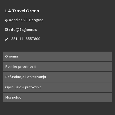
1 A Travel Green
Kondina 20, Beograd
info@1agreen.rs
+381-11-6557800
O nama
Politika privatnosti
Refundacije i otkazivanja
Opšti uslovi putovanja
Moj nalog