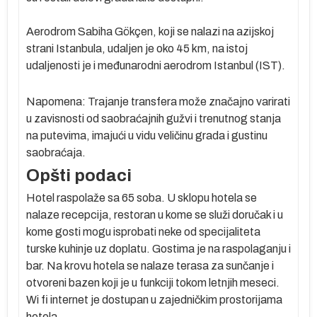
Aerodrom Sabiha Gökçen, koji se nalazi na azijskoj
strani Istanbula, udaljen je oko 45 km, na istoj
udaljenosti je i međunarodni aerodrom Istanbul (IST).
Napomena: Trajanje transfera može značajno varirati
u zavisnosti od saobraćajnih gužvi i trenutnog stanja
na putevima, imajući u vidu veličinu grada i gustinu
saobraćaja.
Opšti podaci
Hotel raspolaže sa 65 soba. U sklopu hotela se
nalaze recepcija, restoran u kome se služi doručak i u
kome gosti mogu isprobati neke od specijaliteta
turske kuhinje uz doplatu. Gostima je na raspolaganju i
bar. Na krovu hotela se nalaze terasa za sunčanje i
otvoreni bazen koji je u funkciji tokom letnjih meseci.
Wi fi internet je dostupan u zajedničkim prostorijama
hotela.