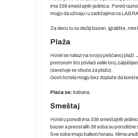
i svojom
ima 339 smeštajnih jedinica. Pored razno
pta. Crveno
mogu da uživaju i u sadržajima na LAB
terski bave
Za decu tu su dečiji bazen, igralište, mini 
rgade u
tu, nalaze se
Plaža
mpleksima,
one koji ovde
Hotel se nalazi na svojoj peščanoj plaži.
pontonom što privlači veliki broj zaljublj
km južno od
(savetuje se obuća za plažu).
lizini, otvoreni
Gosti hotela mogu bez doplate da koriste l
nim za mir,
godine, kako za
Plaća se:
kabana.
peščana plaža i
le da pobegnu
Smeštaj
tićenu zonu
 odsedaju u
Hotel u ponudi ima 339 smeštajnih jedinic
..
bazen a preostalih 36 soba su porodične
aju, čovekova
Sve sobe imaju balkon/terasu, klima uređa