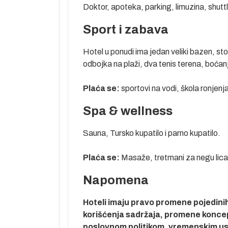
Doktor, apoteka, parking, limuzina, shutt
Sport i zabava
i nedelja
Hotel u ponudi ima jedan veliki bazen, ston
odbojka na plaži, dva tenis terena, boćan
ata pred
tela. Smeštaj
Plaća se:
sportovi na vodi, škola ronjenj
. Noćenje.
Spa & wellness
rmaciju našeg
hrane i pića. U
Sauna, Tursko kupatilo i parno kupatilo.
avisnosti od
o aerodroma u
Plaća se:
Masaže, tretmani za negu lica 
Napomena
raj programa.
Hoteli imaju pravo promene pojedinih 
korišćenja sadržaja, promene koncepta
poslovnom politikom, vremenskim usl