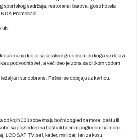
g sportskog sadržaja, restorana i barova, gosti hotela
RANDA Promenadi.
klub.
 Jedan manji deo je sa koralnim grebenom do koga se dolazi
enika u podvodni svet, a veći deo je zona sa plitkom vodom
ežaljke i suncobrane. Peškiri se dobijaju uz karticu.
a od kojih 303 sobe imaju bočni pogled na more, baštu ili
 sobe sa pogledom na baštu ili bočnim pogledom na more.
j, LCD SAT TV, sef, ketler, mini bar, fen za kosu.