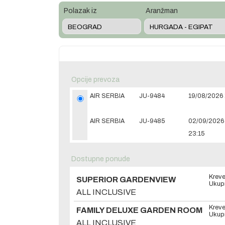
Polazak iz
Aranžman
Opcije prevoza
AIR SERBIA
JU-9484
19/08/2026 
AIR SERBIA
JU-9485
02/09/2026
23:15
Dostupne ponude
Kreve
SUPERIOR GARDENVIEW
Ukupn
ALL INCLUSIVE
Kreve
FAMILY DELUXE GARDEN ROOM
Ukupn
ALL INCLUSIVE