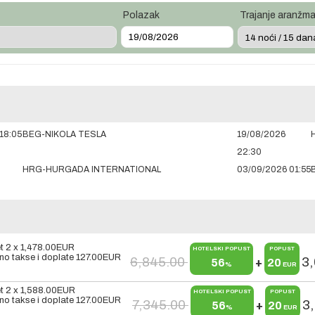
Polazak
Trajanje aranžm
18:05
BEG-NIKOLA TESLA
19/08/2026
22:30
HRG-HURGADA INTERNATIONAL
03/09/2026 01:55
t 2 x
1,478.00
EUR
HOTELSKI POPUST
POPUST
o takse i doplate
127.00
EUR
6,845.00
3
56
+
20
%
EUR
t 2 x
1,588.00
EUR
HOTELSKI POPUST
POPUST
o takse i doplate
127.00
EUR
7,345.00
3
56
+
20
%
EUR