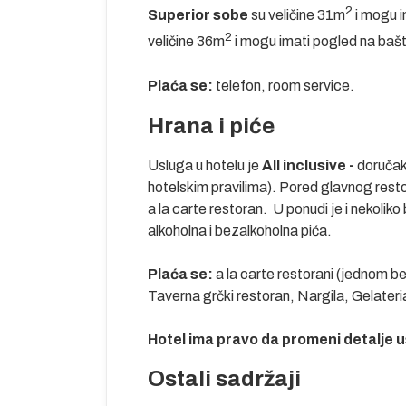
oru” važi za
2
Superior sobe
su veličine 31m
i mogu i
rodroma oko
2
veličine
36m
i mogu imati pogled na bašt
a” po lepo
mbijent na
Plaća se:
telefon, room service.
anaca ali i
ena (Downtown)
Hrana i piće
rista koji su
 laguna, golf
Usluga u hotelu je
All inclusive -
doručak,
 alternativa –
hotelskim pravilima). Pored glavnog restoran
a la carte restoran. U ponudi je i nekoliko
 Crvenog mora i
alkoholna i bezalkoholna pića.
vo mesto pre
među kojima je
Plaća se:
a la carte restorani (jednom b
osti ovde
Taverna grčki restoran, Nargila, Gelater
rebenima, kao i
 za ronioce sa
Hotel ima pravo da promeni detalje u
od po želji i
Ostali sadržaji