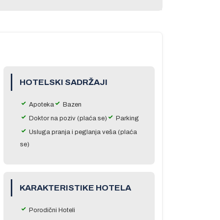
HOTELSKI SADRŽAJI
Apoteka
Bazen
Doktor na poziv (plaća se)
Parking
Usluga pranja i peglanja veša (plaća
se)
KARAKTERISTIKE HOTELA
Porodični Hoteli