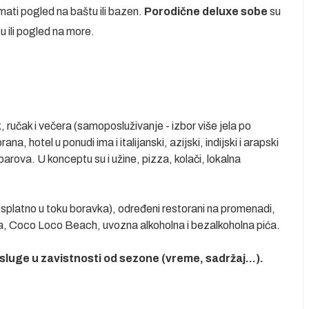
mati pogled na baštu ili bazen.
Porodične deluxe
sobe
su
u ili pogled na more.
 ručak i večera (samoposluživanje - izbor više jela po
a, hotel u ponudi ima i italijanski, azijski, indijski i arapski
 barova. U konceptu su i užine, pizza, kolači, lokalna
esplatno u toku boravka), određeni restorani na promenadi,
ia, Coco Loco Beach, uvozna alkoholna i bezalkoholna pića.
sluge u zavistnosti od sezone (vreme, sadržaj...).