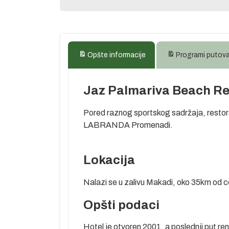
Opšte informacije
Programi putov
Jaz Palmariva Beach Re
Pored raznog sportskog sadržaja, restora
LABRANDA Promenadi.
Lokacija
Nalazi se u zalivu Makadi, oko 35km od 
Opšti podaci
oga zovu “more
ranaca, koji se
Hotel je otvoren 2001. a poslednji put re