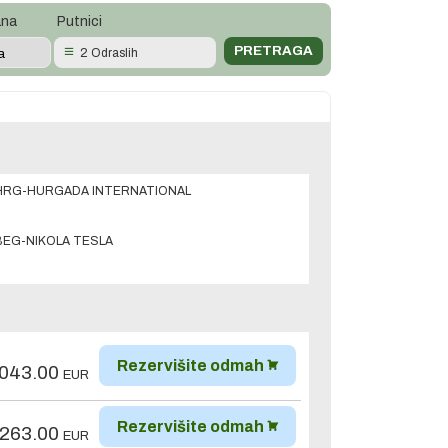
ana
Putnici
2 Odraslih
HRG-HURGADA INTERNATIONAL
BEG-NIKOLA TESLA
Rezervišite odmah
,043.00
EUR
Rezervišite odmah
,263.00
EUR