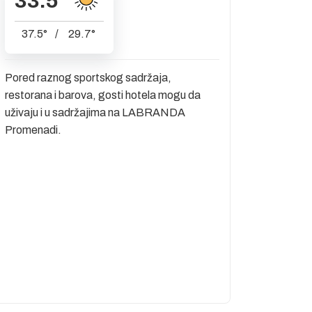
33.5
°
37.5
°
/
29.7
°
Pored raznog sportskog sadržaja,
restorana i barova, gosti hotela mogu da
uživaju i u sadržajima na LABRANDA
Promenadi.