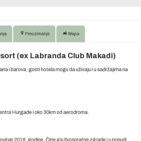
anja
Preuzimanje
Mapa
sort (ex Labranda Club Makadi)
na i barova, gosti hotela mogu da uživaju i u sadržajima na
centra Hurgade i oko 30km od aerodroma.
noviran 2016. godine. Čine ga dvospratne zgrade i u ponudi