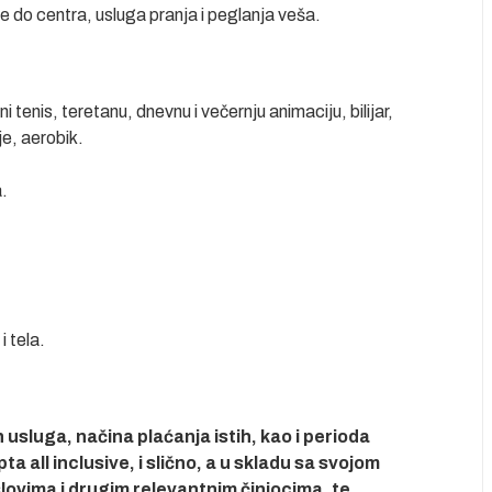
le do centra, usluga pranja i peglanja veša.
i tenis, teretanu, dnevnu i večernju animaciju, bilijar,
je, aerobik.
a.
i tela.
usluga, načina plaćanja istih, kao i perioda
 all inclusive, i slično, a u skladu sa svojom
ovima i drugim relevantnim činiocima, te