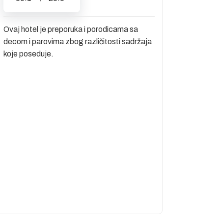
Ovaj hotel je preporuka i porodicama sa
decom i parovima zbog različitosti sadržaja
koje poseduje.