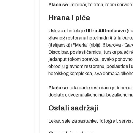
Plaća se
:
mini bar, telefon, room service
etragom na
Hrana i piće
ametara
soba.…).
Usluga u hotelu je
Ultra All Inclusive
(sa
glavnog restorana hotel nudi i 4 à la cart
(italijanski) i "Merla" (riblji), 6 barova -
Disco bar, poslastičarnicu, turske palačin
jedanput tokom boravka , svako ponovno k
obroci u glavnom restoranu, poslastice i
u mesto u
hotelskog kompleksa, sva domaća alkohol
oma u
Plaća se:
à la carte restorani (jednom u 
menljiva i
doplate), uvozna alkoholna i bezalkoholna
ju u agenciji
Ostali sadržaji
zvaničnom
že za odrasle i
Lekar, sale za sastanke, fotograf, servis 