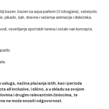
ečiji bazen, bazen sa aqua parkom (3 tobogana), vaterpolo,
nis, pikado, šah, dnevne i večernje animacije i diskoteka.
 vodi, osvetljenje sportskih terena i ostalo van koncepta.
patilo.
ela.
usluga, načina plaćanja istih, kao i perioda
 all inclusive, i slično, a u skladu sa svojom
ovima i drugim relevantnim činiocima, te
ene ne može snositi odgovornost.