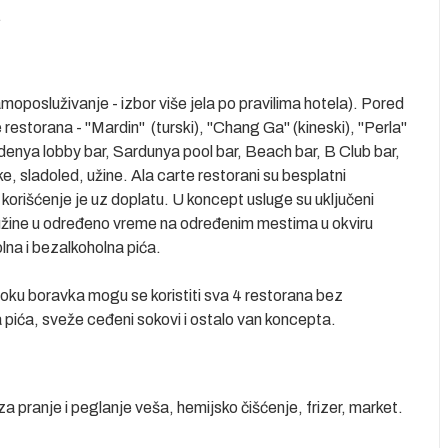
.
moposluživanje - izbor više jela po pravilima hotela). Pored
e restorana - "Mardin" (turski), "Chang Ga" (kineski), "Perla"
 Gardenya lobby bar, Sardunya pool bar, Beach bar, B Club bar,
ke, sladoled, užine. Ala carte restorani su besplatni
orišćenje je uz doplatu. U koncept usluge su uključeni
 užine u određeno vreme na određenim mestima u okviru
na i bezalkoholna pića.
toku boravka mogu se koristiti sva 4 restorana bez
 pića, sveže ceđeni sokovi i ostalo van koncepta.
za pranje i peglanje veša, hemijsko čišćenje, frizer, market.