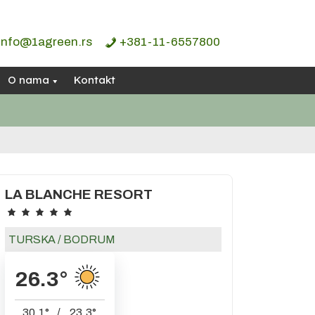
info@1agreen.rs
+381-11-6557800
O nama
Kontakt
LA BLANCHE RESORT
TURSKA
/
BODRUM
26.3
°
30.1
°
/
23.3
°