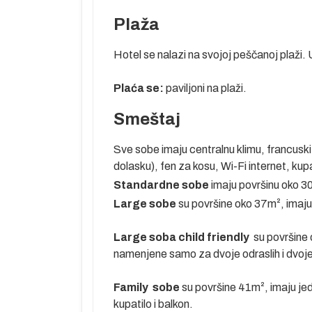
nekoliko manjih
Plaža
Hotel se nalazi na svojoj peščanoj plaži. 
Plaća se:
paviljoni na plaži.
 pre leta.
Smeštaj
tel prema
Sve sobe imaju centralnu klimu, francuski 
dolasku), fen za kosu, Wi-Fi internet, kupa
mor,
Standardne sobe
imaju površinu oko 
Large sobe
su površine oko 37m², imaju 
Large soba child friendly
su površine 
tinaciji i
namenjene samo za dvoje odraslih i dvoje
učaju potrebe
položivosti
Family sobe
su površine 41m², imaju je
oletanje za
kupatilo i balkon.