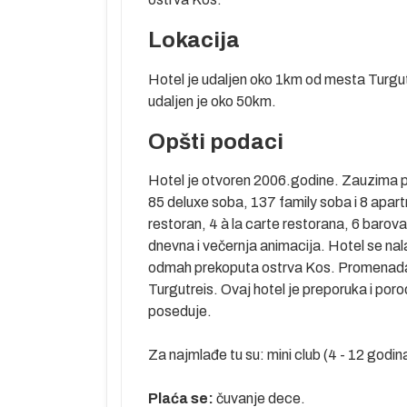
Lokacija
Hotel je udaljen oko 1km od mesta Turgu
udaljen je oko 50km.
Opšti podaci
Predstavlja
rad ima preko
Hotel je otvoren 2006.godine. Zauzima p
 klimu. U gradu
85 deluxe soba, 137 family soba i 8 apar
eološki muzej.
restoran, 4 à la carte restorana, 6 barova
bnica kralja
dnevna i večernja animacija. Hotel se nala
ce se do danas
odmah prekoputa ostrva Kos. Promenada k
Turgutreis. Ovaj hotel je preporuka i por
le, koji se
poseduje.
retpostavlja se
 vlažna leta i
Za najmlađe tu su: mini club (4 - 12 godina
ostignu i preko
u kom je
Plaća se:
čuvanje dece.
s bio sve do