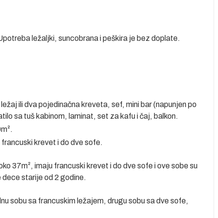
Upotreba ležaljki, suncobrana i peškira je bez doplate.
ležaj ili dva pojedinačna kreveta, sef, mini bar (napunjen po
tilo sa tuš kabinom, laminat, set za kafu i čaj, balkon.
30m².
francuski krevet i do dve sofe.
oko 37m², imaju francuski krevet i do dve sofe i ove sobe su
 dece starije od 2 godine.
dnu sobu sa francuskim ležajem, drugu sobu sa dve sofe,