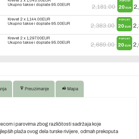
Krevet 2 x
1,043.00
EUR
POPUST
Ukupno takse i doplate
95.00
EUR
2,181.00
2
20
EUR
Krevet 2 x
1,144.00
EUR
POPUST
Ukupno takse i doplate
95.00
EUR
2,383.00
2
20
EUR
Krevet 2 x
1,297.00
EUR
POPUST
Ukupno takse i doplate
95.00
EUR
2,689.00
2
20
EUR
anja
Preuzimanje
Mapa
ecom i parovima zbog različitosti sadržaja koje
jlepših plaža ovog dela turske rivijere, odmah prekoputa