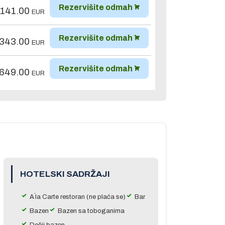
Rezervišite odmah
,141.00
EUR
Rezervišite odmah
,343.00
EUR
Rezervišite odmah
,649.00
EUR
HOTELSKI SADRŽAJI
A`la Carte restoran (ne plaća se)
Bar
Bazen
Bazen sa toboganima