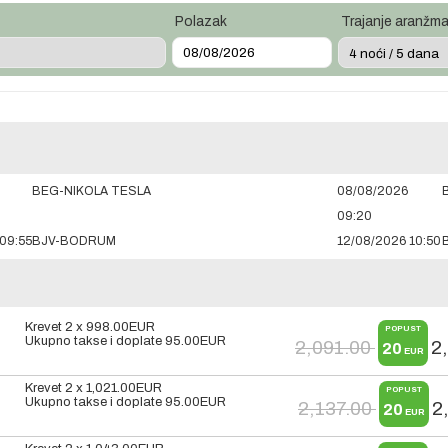
Polazak
Trajanje aranžm
BEG-NIKOLA TESLA
08/08/2026
09:20
09:55
BJV-BODRUM
12/08/2026 10:50
Krevet 2 x
998.00
EUR
POPUST
Ukupno takse i doplate
95.00
EUR
2,091.00
2
20
EUR
Krevet 2 x
1,021.00
EUR
POPUST
Ukupno takse i doplate
95.00
EUR
2,137.00
2
20
EUR