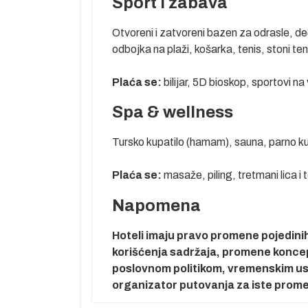
Sport i zabava
stvu su
Otvoreni i zatvoreni bazen za odrasle, d
odbojka na plaži, košarka, tenis, stoni te
Plaća se:
bilijar, 5D bioskop, sportovi na
ama i uplaćuju
 NBS pre
Spa & wellness
na je prema
kompanijama.
Tursko kupatilo (hamam), sauna, parno ku
 na tržištu,
u polaska, a
Plaća se:
masaže, piling, tretmani lica i t
voza biti
Napomena
to je putnicima
tnici svojim
Hoteli imaju pravo promene pojedinih 
godine.
korišćenja sadržaja, promene koncepta
poslovnom politikom, vremenskim usl
 po zvaničnom
organizator putovanja za iste prom
ju da