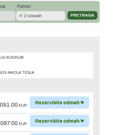
ana
Putnici
2 Odraslih
BJV-BODRUM
BEG-NIKOLA TESLA
Rezervišite odmah
,051.00
EUR
Rezervišite odmah
,097.00
EUR