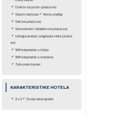
Dečji bazen
Doktor na poziv (plaća se)
Glavni restoran
Klima uređaji
Sef (ne plaća se)
Suncobrani i ležaljke (ne plaća se)
Usluga pranja i peglanja veša (plaća
se)
Wifi besplatan u lobiju
Wifi besplatan u sobama
Zatvoreni bazen
KARAKTERISTIKE HOTELA
2+3
Dvoje dece gratis