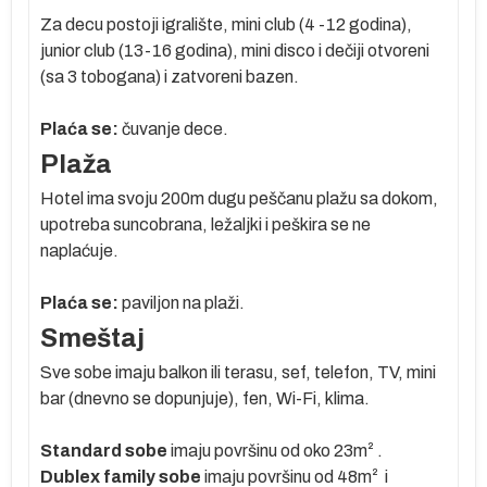
m
Za decu postoji igralište, mini club (4 -12 godina),
junior club (13-16 godina), mini disco i dečiji otvoreni
(sa 3 tobogana) i zatvoreni bazen.
te
Plaća se:
čuvanje dece.
sa
Plaža
Hotel ima svoju 200m dugu peščanu plažu sa dokom,
upotreba suncobrana, ležaljki i peškira se ne
e
naplaćuje.
Plaća se:
paviljon na plaži.
Smeštaj
po
Sve sobe imaju balkon ili terasu, sef, telefon, TV, mini
bar (dnevno se dopunjuje), fen, Wi-Fi, klima.
a
Standard sobe
imaju površinu od oko 23m² .
Dublex family sobe
imaju površinu od 48m² i
lja