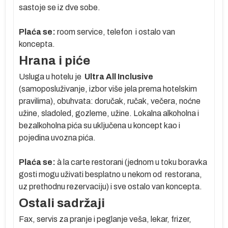
sastoje se iz dve sobe.
ih
Plaća se:
room service, telefon i ostalo van
koncepta.
Hrana i piće
 u
a
Usluga u hotelu je
Ultra All Inclusive
ta
(samoposluživanje, izbor više jela prema hotelskim
pravilima), obuhvata: doručak, ručak, večera, noćne
užine, sladoled, gozleme, užine. Lokalna alkoholna i
bezalkoholna pića su uključena u koncept kao i
pojedina uvozna pića.
Plaća se:
à la carte restorani (jednom u toku boravka
gosti mogu uživati besplatno u nekom od restorana,
uz prethodnu rezervaciju) i sve ostalo van koncepta.
Ostali sadržaji
Fax, servis za pranje i peglanje veša, lekar, frizer,