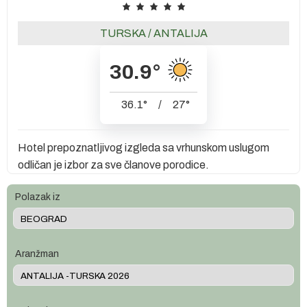
TURSKA
/
ANTALIJA
30.9
°
36.1
°
/
27
°
Hotel prepoznatljivog izgleda sa vrhunskom uslugom
odličan je izbor za sve članove porodice.
Polazak iz
Aranžman