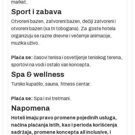
market.
e
Sport i zabava
Otvoreni bazen, zatvoreni bazen, dečiji zatvoreni i
u
otvoreni bazen (sa tri tobogana). Za goste hotela
organizuju se razne dnevne i večernje animacije,
e
muzika uživo.
Plaća se:
časovi tenisa i osvetljenje teniskog terena,
,
sportovi na vodi i ostalo van koncepta.
Spa & wellness
Tursko kupatilo, sauna, fitness centar.
Plaća se:
Spa i svi tretmani.
ve
Napomena
ih
Hoteli imaju pravo promene pojedinih usluga,
.
načina plaćanja istih, kao i perioda korišćenja
sadržaja, promene koncepta all inclusive, i