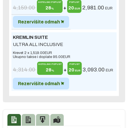
HOTELSKI POPUST
POPUST
4,159.00
2,981.00
28
+
20
EUR
%
EUR
Rezervišite odmah
KREMLIN SUITE
ULTRA ALL INCLUSIVE
Krevet 2 x
1,519.00
EUR
Ukupno takse i doplate
95.00
EUR
HOTELSKI POPUST
POPUST
4,314.00
3,093.00
28
+
20
EUR
%
EUR
Rezervišite odmah