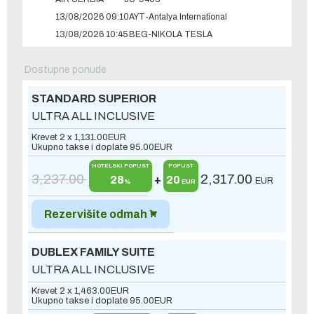
13/08/2026 09:10
AYT-Antalya International
13/08/2026 10:45
BEG-NIKOLA TESLA
Dostupne ponude
STANDARD SUPERIOR
ULTRA ALL INCLUSIVE
Krevet 2 x
1,131.00
EUR
Ukupno takse i doplate
95.00
EUR
HOTELSKI POPUST
POPUST
3,237.00
2,317.00
28
+
20
EUR
%
EUR
Rezervišite odmah
DUBLEX FAMILY SUITE
ULTRA ALL INCLUSIVE
Krevet 2 x
1,463.00
EUR
Ukupno takse i doplate
95.00
EUR