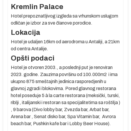
Kremlin Palace
Hotel prepoznatljivog izgleda sa vrhunskom uslugom
odličan je izbor za sve članove porodice.
Lokacija
Hotel je udaljen 16km od aerodroma u Antaliji, a 21km
od centra Antalije.
Opšti podaci
oj
Hotel je otvoren 2003., a poslednji put je renoviran
2023. godine. Zauzima površinu od 100.000m2 i ima
ukupno 875 smeštajnih jedinica rasporedjenih u
glavnoj zgradi i blokovima. Pored glavnog restorana
hotel poseduje 5 à la carte restorana (meksički, turski,
g
riblji , italijanski i restoran sa specijalitetima sa roštilja )
, 9 barova (Divo lobby bar, Zvezda bar, Arbat bar,
e
Arena bar , Senat disko bar, Spa Vitamin bar, Avrora
ko
beach bar, Pushkin kafe bar i Lobby Beer House).