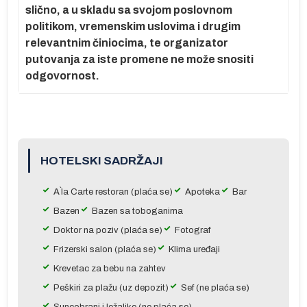
slično, a u skladu sa svojom poslovnom
e
politikom, vremenskim uslovima i drugim
relevantnim činiocima, te organizator
putovanja za iste promene ne može snositi
odgovornost.
HOTELSKI SADRŽAJI
A`la Carte restoran (plaća se)
Apoteka
Bar
Bazen
Bazen sa toboganima
er
Doktor na poziv (plaća se)
Fotograf
Frizerski salon (plaća se)
Klima uređaji
Krevetac za bebu na zahtev
Peškiri za plažu (uz depozit)
Sef (ne plaća se)
r
e
Suncobrani i ležaljke (ne plaća se)