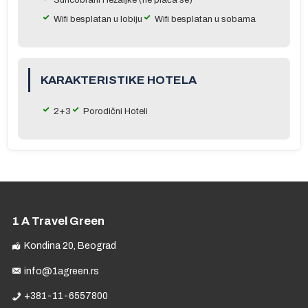
Wifi besplatan u lobiju
Wifi besplatan u sobama
KARAKTERISTIKE HOTELA
ma
2+3
Porodični Hoteli
je
m
 u
do
1 A Travel Green
na
Kondina 20, Beograd
info@1agreen.rs
+381-11-6557800