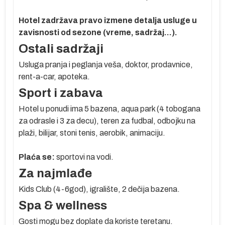
Hotel zadržava pravo izmene detalja usluge u
zavisnosti od sezone (vreme, sadržaj...).
o
Ostali sadržaji
Usluga pranja i peglanja veša, doktor, prodavnice,
 je
rent-a-car, apoteka.
Sport i zabava
Hotel u ponudi ima 5 bazena, aqua park (4 tobogana
a
za odrasle i 3 za decu), teren za fudbal, odbojku na
plaži, bilijar, stoni tenis, aerobik, animaciju.
a,
Plaća se:
sportovi na vodi.
–
Za najmlađe
Kids Club (4-6god), igralište, 2 dečija bazena.
i
Spa & wellness
 3
k
Gosti mogu bez doplate da koriste teretanu.