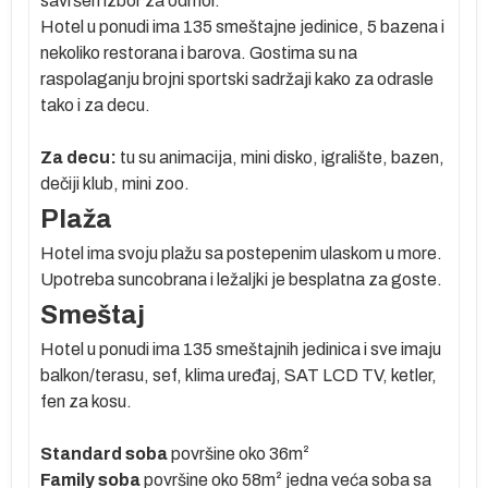
savršen izbor za odmor.
Hotel u ponudi ima 135 smeštajne jedinice, 5 bazena i
e
nekoliko restorana i barova. Gostima su na
raspolaganju brojni sportski sadržaji kako za odrasle
tako i za decu.
Za decu:
tu su animacija, mini disko, igralište, bazen,
di
dečiji klub, mini zoo.
Plaža
om
ki
Hotel ima svoju plažu sa postepenim ulaskom u more.
Upotreba suncobrana i ležaljki je besplatna za goste.
Smeštaj
j
Hotel u ponudi ima 135 smeštajnih jedinica i sve imaju
balkon/terasu, sef, klima uređaj, SAT LCD TV, ketler,
fen za kosu.
Standard soba
površine oko 36m²
Family soba
površine oko 58m² jedna veća soba sa