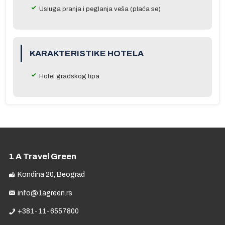
na
Usluga pranja i peglanja veša (plaća se)
.
ma
ane
KARAKTERISTIKE HOTELA
Hotel gradskog tipa
e
1 A Travel Green
Kondina 20, Beograd
info@1agreen.rs
a
+381-11-6557800