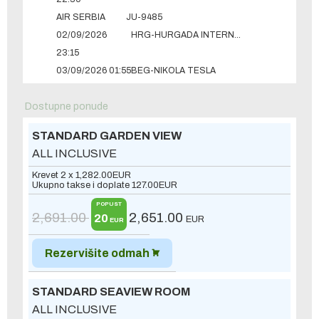
AIR SERBIA
JU-9485
02/09/2026
HRG-HURGADA INTERNATIONAL
23:15
03/09/2026 01:55
BEG-NIKOLA TESLA
Dostupne ponude
STANDARD GARDEN VIEW
ALL INCLUSIVE
Krevet 2 x
1,282.00
EUR
Ukupno takse i doplate
127.00
EUR
POPUST
2,691.00
2,651.00
20
EUR
EUR
Rezervišite odmah
STANDARD SEAVIEW ROOM
ALL INCLUSIVE