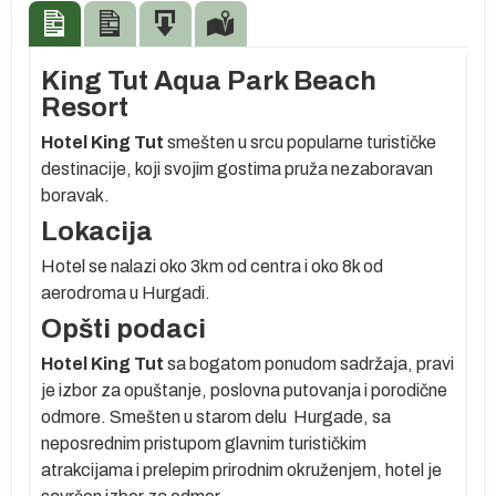
King Tut Aqua Park Beach
Resort
Hotel King Tut
smešten u srcu popularne turističke
destinacije, koji svojim gostima pruža nezaboravan
boravak.
Lokacija
Hotel se nalazi oko 3km od centra i oko 8k od
aerodroma u Hurgadi.
Opšti podaci
Hotel King Tut
sa bogatom ponudom sadržaja, pravi
re
je izbor za opuštanje, poslovna putovanja i porodične
odmore. Smešten u starom delu
Hurgade
, sa
se
neposrednim pristupom glavnim turističkim
m
atrakcijama i prelepim prirodnim okruženjem, hotel je