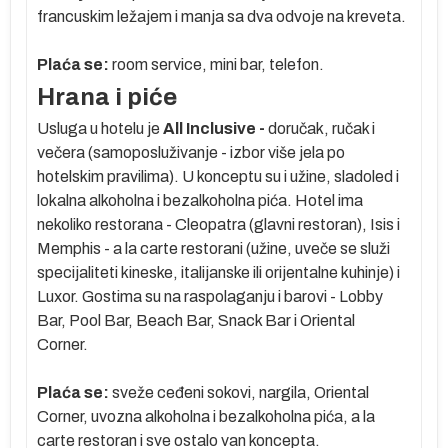
francuskim ležajem i manja sa dva odvoje na kreveta.
Plaća se:
room service, mini bar, telefon.
Hrana i piće
Usluga u hotelu je
All Inclusive -
doručak, ručak i
no
večera (samoposluživanje - izbor više jela po
hotelskim pravilima). U konceptu su i užine, sladoled i
lokalna alkoholna i bezalkoholna pića. Hotel ima
nekoliko restorana - Cleopatra (glavni restoran), Isis i
Memphis - a la carte restorani (užine, uveče se služi
specijaliteti kineske, italijanske ili orijentalne kuhinje) i
Luxor. Gostima su na raspolaganju i barovi - Lobby
Bar, Pool Bar, Beach Bar, Snack Bar i Oriental
oko
Corner.
 se
Plaća se:
sveže ceđeni sokovi, nargila, Oriental
Corner, uvozna alkoholna i bezalkoholna pića, a la
je
carte restoran i sve ostalo van koncepta.