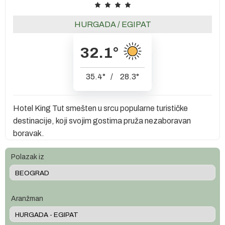
HURGADA
/
EGIPAT
32.1
°
35.4
°
/
28.3
°
Hotel King Tut smešten u srcu popularne turističke
destinacije, koji svojim gostima pruža nezaboravan
boravak.
Polazak iz
Aranžman