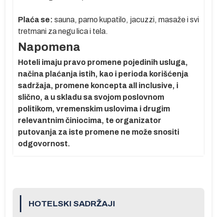
a
Plaća se:
sauna, parno kupatilo, jacuzzi, masaže i svi
o-
tretmani za negu lica i tela.
Napomena
Hoteli imaju pravo promene pojedinih usluga,
načina plaćanja istih, kao i perioda korišćenja
sadržaja, promene koncepta all inclusive, i
slično, a u skladu sa svojom poslovnom
ni,
politikom, vremenskim uslovima i drugim
g
relevantnim činiocima, te organizator
putovanja za iste promene ne može snositi
odgovornost.
:
HOTELSKI SADRŽAJI