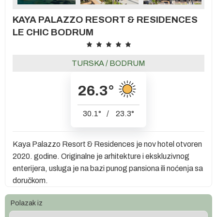
KAYA PALAZZO RESORT & RESIDENCES
LE CHIC BODRUM
TURSKA
/
BODRUM
26.3
°
30.1
°
/
23.3
°
Kaya Palazzo Resort & Residences je nov hotel otvoren
2020. godine. Originalne je arhitekture i ekskluzivnog
enterijera, usluga je na bazi punog pansiona ili noćenja sa
doručkom.
Polazak iz