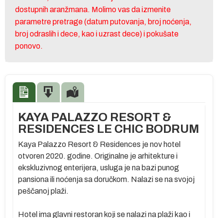
dostupnih aranžmana. Molimo vas da izmenite
parametre pretrage (datum putovanja, broj noćenja,
broj odraslih i dece, kao i uzrast dece) i pokušate
ponovo.
KAYA PALAZZO RESORT &
RESIDENCES LE CHIC BODRUM
Kaya Palazzo Resort & Residences je nov hotel
otvoren 2020. godine. Originalne je arhitekture i
ekskluzivnog enterijera, usluga je na bazi punog
pansiona ili noćenja sa doručkom. Nalazi se na svojoj
peščanoj plaži.
Hotel ima glavni restoran koji se nalazi na plaži kao i