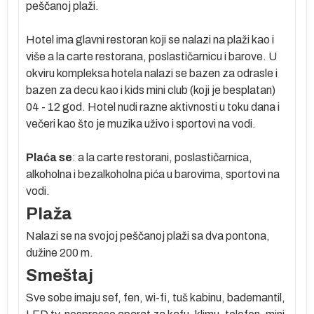
peščanoj plaži.
Hotel ima glavni restoran koji se nalazi na plaži kao i
više a la carte restorana, poslastičarnicu i barove. U
okviru kompleksa hotela nalazi se bazen za odrasle i
bazen za decu kao i kids mini club (koji je besplatan)
04 - 12 god. Hotel nudi razne aktivnosti u toku dana i
večeri kao što je muzika uživo i sportovi na vodi.
Plaća se
: a la carte restorani, poslastičarnica,
alkoholna i bezalkoholna pića u barovima, sportovi na
vodi.
Plaža
Nalazi se na svojoj peščanoj plaži sa dva pontona,
dužine 200 m.
Smeštaj
Sve sobe imaju sef, fen, wi-fi, tuš kabinu, bademantil,