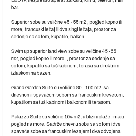
LED tv, nespresso aparat za kafu, klimu, telefon, mini
bar.
Superior sobe su veličine 45 - 55 m2 , pogled kopno ili
more, francuski ležaj ili dva singl ležaja, prostor za
sedenje sa sofom, kupatilo, balkon.
Swim up superior land view sobe su veličine 45 -55
m2, pogled kopno ili more, , prostor za sedenje sa
sofom, kupatilo sa tuš kabinom, terasa sa direktnim
izlaskom na bazen.
Grand Garden Suite su veličine 80 - 100 m2, sa
dnevnom i spavaćom sobom sa francuskim krevetom,
kupatilom sa tuš kabinom i balkonom ili terasom.
Palazzo Suite su veličine 104 m2, u blizini plaže, imaju
pogled na more. Sadrže dnevnu sobu sa sofom i dve
spavaće sobe sa francuskim lezajem i dva odvojena