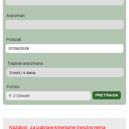
Aranžman
Polazak
Trajanje aranžmana
Putnici
2 Odraslih
Nažalost, za izabrane kriterijume trenutno nema