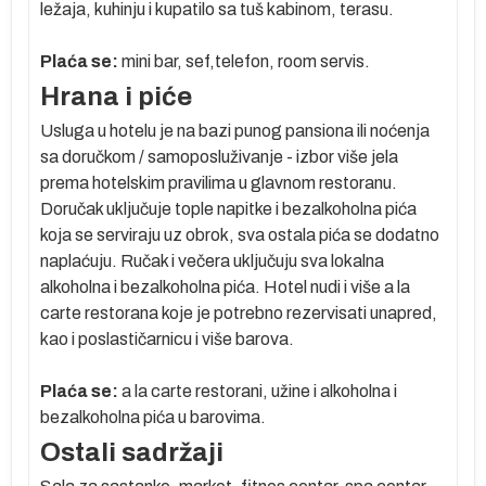
ležaja, kuhinju i kupatilo sa tuš kabinom, terasu.
Plaća se:
mini bar, sef,telefon, room servis.
Hrana i piće
Usluga u hotelu je na bazi punog pansiona ili noćenja
sa doručkom / samoposluživanje - izbor više jela
prema hotelskim pravilima u glavnom restoranu.
Doručak uključuje tople napitke i bezalkoholna pića
koja se serviraju uz obrok, sva ostala pića se dodatno
naplaćuju. Ručak i večera uključuju sva lokalna
alkoholna i bezalkoholna pića. Hotel nudi i više a la
carte restorana koje je potrebno rezervisati unapred,
kao i poslastičarnicu i više barova.
Plaća se:
a la carte restorani, užine i alkoholna i
bezalkoholna pića u barovima.
Ostali sadržaji