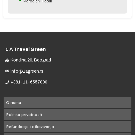
Porodični Hoteli
1 A Travel Green
Kondina 20, Beograd
info@1agreen.rs
+381-11-6557800
O nama
Politika privatnosti
Refundacije i otkazivanja