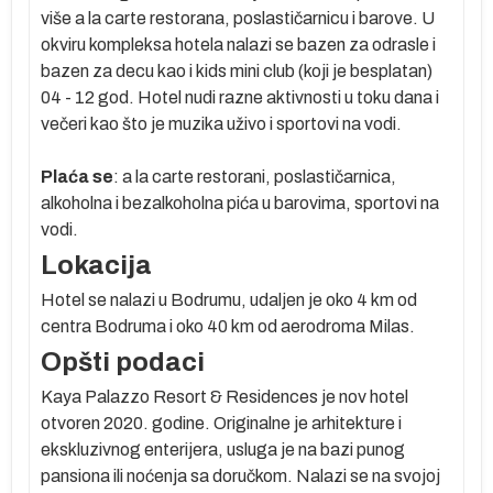
više a la carte restorana, poslastičarnicu i barove. U
okviru kompleksa hotela nalazi se bazen za odrasle i
bazen za decu kao i kids mini club (koji je besplatan)
04 - 12 god. Hotel nudi razne aktivnosti u toku dana i
večeri kao što je muzika uživo i sportovi na vodi.
Plaća se
: a la carte restorani, poslastičarnica,
alkoholna i bezalkoholna pića u barovima, sportovi na
vodi.
Lokacija
Hotel se nalazi u Bodrumu, udaljen je oko 4 km od
centra Bodruma i oko 40 km od aerodroma Milas.
Opšti podaci
Kaya Palazzo Resort & Residences je nov hotel
otvoren 2020. godine. Originalne je arhitekture i
ekskluzivnog enterijera, usluga je na bazi punog
pansiona ili noćenja sa doručkom. Nalazi se na svojoj