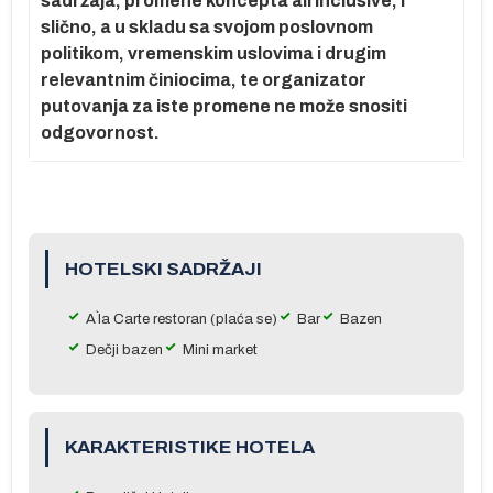
sadržaja, promene koncepta all inclusive, i
slično, a u skladu sa svojom poslovnom
politikom, vremenskim uslovima i drugim
relevantnim činiocima, te organizator
putovanja za iste promene ne može snositi
odgovornost.
HOTELSKI SADRŽAJI
A`la Carte restoran (plaća se)
Bar
Bazen
Dečji bazen
Mini market
KARAKTERISTIKE HOTELA