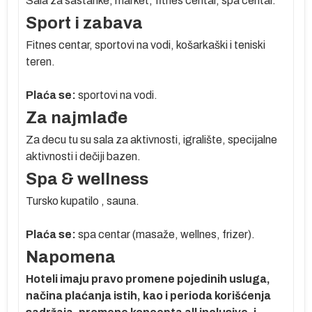
Sala za sastanke, market, fitnes centar, spa centar.
Sport i zabava
Fitnes centar, sportovi na vodi, košarkaški i teniski
teren.
Plaća se:
sportovi na vodi.
Za najmlađe
Za decu tu su sala za aktivnosti, igralište, specijalne
aktivnosti i dečiji bazen.
Spa & wellness
Tursko kupatilo , sauna.
Plaća se:
spa centar (masaže, wellnes, frizer).
Napomena
Hoteli imaju pravo promene pojedinih usluga,
načina plaćanja istih, kao i perioda korišćenja