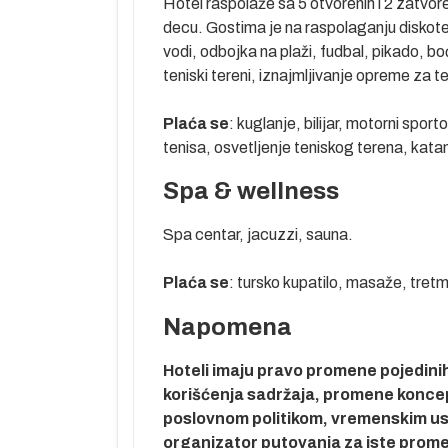
Hotel raspolaže sa 5 otvorenih i 2 zatvor
decu. Gostima je na raspolaganju diskote
mor,
vodi, odbojka na plaži, fudbal, pikado, boć
teniski tereni, iznajmljivanje opreme za t
Plaća se
: kuglanje, bilijar, motorni sporto
tinaciji i
tenisa, osvetljenje teniskog terena, kata
učaju potrebe
Spa & wellness
spoloživosti
oletanje za
Spa centar, jacuzzi, sauna.
Plaća se
: tursko kupatilo, masaže, tretma
retragom na
ametara
Napomena
ba....).
Hoteli imaju pravo promene pojedinih 
korišćenja sadržaja, promene koncepta
poslovnom politikom, vremenskim usl
organizator putovanja za iste prom