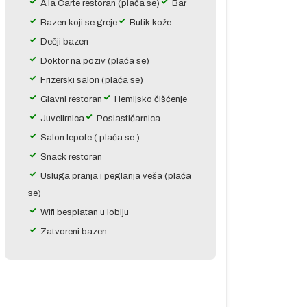
A`la Carte restoran (plaća se)
Bar
Bazen koji se greje
Butik kože
Dečji bazen
Doktor na poziv (plaća se)
Frizerski salon (plaća se)
Glavni restoran
Hemijsko čišćenje
Juvelirnica
Poslastičarnica
Salon lepote ( plaća se )
Snack restoran
Usluga pranja i peglanja veša (plaća
se)
Wifi besplatan u lobiju
Zatvoreni bazen