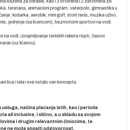
ena bazena za odrasle, kao i 3 otvorena i 2 zatvorena za
ka, teretana, animacioni program, vaterpolo, gimnastika u
anje, košarka, aerobik, mini golf, stoni tenis, muzika uživo,
enis, jedrenje (sa licencom), bezmotorni sportovi na vodi.
vi na vodi, iznajmljivanje teniskih reketa i lopti, časovi
maran (uz licencu).
ni lica i tela i sve ostalo van koncepta.
usluga, načina plaćanja istih, kao i perioda
 all inclusive, i slično, a u skladu sa svojom
ovima i drugim relevantnim činiocima, te
ene ne može snositi odgovornost.