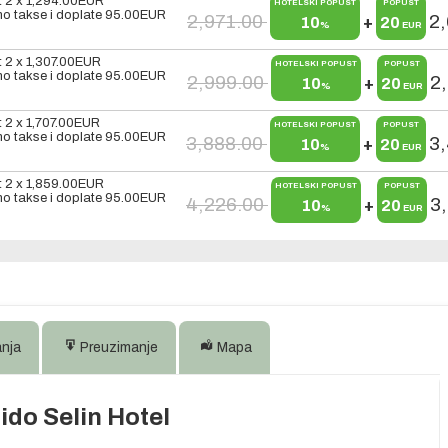
t 2 x
1,294.00
EUR
HOTELSKI POPUST
POPUST
o takse i doplate
95.00
EUR
2,971.00
2
10
+
20
%
EUR
t 2 x
1,307.00
EUR
HOTELSKI POPUST
POPUST
o takse i doplate
95.00
EUR
2,999.00
2
10
+
20
%
EUR
t 2 x
1,707.00
EUR
HOTELSKI POPUST
POPUST
o takse i doplate
95.00
EUR
3,888.00
3
10
+
20
%
EUR
t 2 x
1,859.00
EUR
HOTELSKI POPUST
POPUST
o takse i doplate
95.00
EUR
4,226.00
3
10
+
20
%
EUR
anja
Preuzimanje
Mapa
ido Selin Hotel