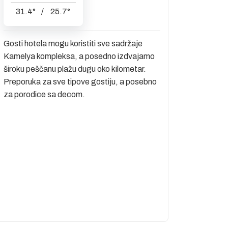
31.4
°
/
25.7
°
Gosti hotela mogu koristiti sve sadržaje
Kamelya kompleksa, a posedno izdvajamo
široku peščanu plažu dugu oko kilometar.
Preporuka za sve tipove gostiju, a posebno
za porodice sa decom.