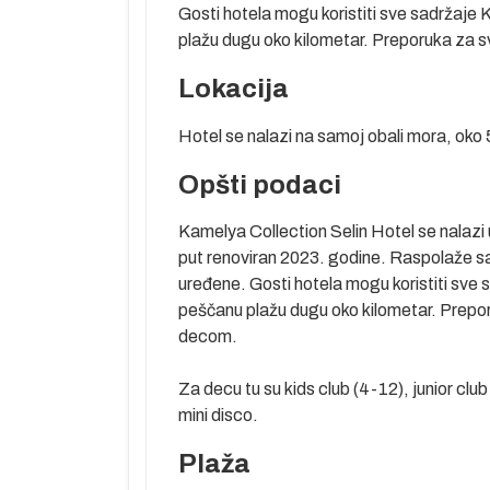
Gosti hotela mogu koristiti sve sadržaj
plažu dugu oko kilometar. Preporuka za s
Lokacija
Hotel se nalazi na samoj obali mora, oko
Opšti podaci
edan od
jski centar
Kamelya Collection Selin Hotel se nalazi
centar šopinga
put renoviran 2023. godine. Raspolaže sa
jpopularniji
uređene. Gosti hotela mogu koristiti sv
du) i Lara na
peščanu plažu dugu oko kilometar. Prepor
rge sa koga su
decom.
e dugačke
Za decu tu su kids club (4-12), junior club 
nika drugi je
mini disco.
la, brojnih
unarodni
Plaža
 a nedaleko od