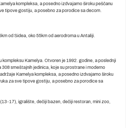
e Kamelya kompleksa, a posedno izdvajamo široku peščanu
ve tipove gostiju, a posebno za porodice sa decom.
 5km od Sidea, oko 55km od aerodroma u Antaliji.
 u kompleksu Kamelya. Otvoren je 1992. godine, a poslednji
 308 smeštajnih jedinica, koje su prostrane i moderno
e sadržaje Kamelya kompleksa, a posedno izdvajamo široku
uka za sve tipove gostiju, a posebno za porodice sa
(13-17), igralište, dečiji bazen, dečiji restoran, mini zoo,