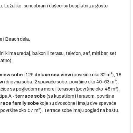
 Ležaljke, suncobrani i dušeci su besplatni za goste
e i Beach dela.
 klima uređaj, balkon ili terasu, telefon, sef, mini bar, set
latno).
view sobe
i 126
deluxe sea view
(površine oko 32 m²), 18
ew
(dnevna soba, 2 spavaće sobe, površine oko 40-63 m²).
ćice sa pogledom na more i terasom (površine oko 45 m²).
tipa A -
terrace sobe
(sa kupatilom i terasom, površine
rrace family sobe
koje su dvosobne i imaju dve spavaće
u (površine oko 57 m²). Terrace sobe imaju pogled na baštu.