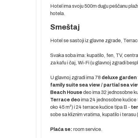
mesto sa
Hotel ima svoju 500m dugu peščanu plažu.
peščana
hotela.
e 4 centralna
Smeštaj
 od najvećih
 5 zvezdica.
Hotel se sastoji iz glavne zgrade, Terrac
og sporta.
 veliki
Svaka soba ima: kupatilo, fen, TV, centralni
leka su tri
za kafu i čaj, Wi-Fi (u glavnoj zgradi besp
aerodroma oko
U glavnoj zgradi ima 78
deluxe
garden 
njive lepote.
family suite sea view / partial sea vi
a u Sideu. U
Beach House
deo ima 32 jednosobne ku
ar, razvio se
Terrace deo
ima 24 jednosobne kućice 
ada nalazi se
oko 45 m²) i 24 terrace kućice tipa B -
te
maraju u
sobe sa kliznim vratima, kupatilo i teras
 obale opasane
Plaća se:
room service.
teransku klimu,