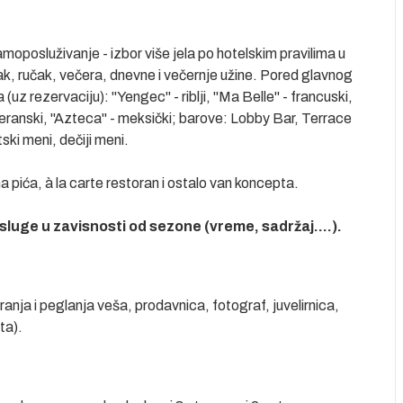
amoposluživanje - izbor više jela po hotelskim pravilima u
k, ručak, večera, dnevne i večernje užine. Pored glavnog
uz rezervaciju): ''Yengec'' - riblji, ''Ma Belle'' - francuski,
diteranski, ''Azteca'' - meksički; barove: Lobby Bar, Terrace
ski meni, dečiji meni.
 pića, à la carte restoran i ostalo van koncepta.
sluge u zavisnosti od sezone (vreme, sadržaj....).
ranja i peglanja veša, prodavnica, fotograf, juvelirnica,
ta).