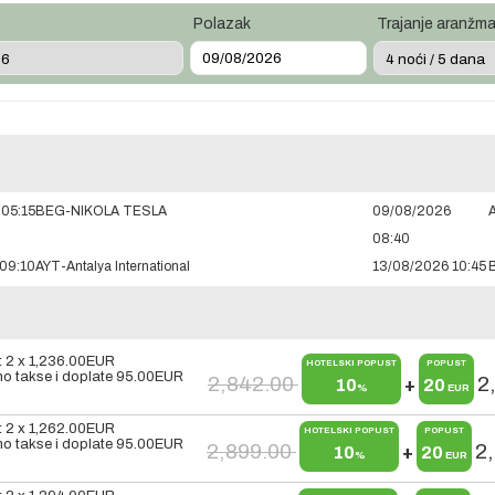
Polazak
Trajanje aranžm
05:15
BEG-NIKOLA TESLA
09/08/2026
A
08:40
09:10
AYT-Antalya International
13/08/2026 10:45
t 2 x
1,236.00
EUR
HOTELSKI POPUST
POPUST
o takse i doplate
95.00
EUR
2,842.00
2
10
+
20
%
EUR
t 2 x
1,262.00
EUR
HOTELSKI POPUST
POPUST
o takse i doplate
95.00
EUR
2,899.00
2
10
+
20
%
EUR