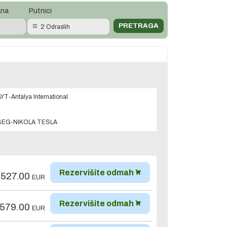
ana
Putnici
2 Odraslih
YT-Antalya International
BEG-NIKOLA TESLA
Rezervišite odmah
,527.00
EUR
Rezervišite odmah
,579.00
EUR