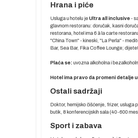
Hrana i piće
 Kemeru, a
tika Kemera su
Usluga u hotelu je
Ultra all inclusive
- s
ibija do
glavnom restoranu: doručak, kasni doruča
anih. Priroda i
restorana, hotel ima 6 à la carte restorana (
ma puno toga i
''China Town'' - kineski, ''La Perla'' - me
 Fazelis...
Bar, Sea Bar, Fika Coffee Lounge; dijetet
icom i jaht
Plaća se:
uvozna alkoholna i bezalkoholna
Hotel ima pravo da promeni detalje u
Ostali sadržaji
Doktor, hemijsko čišćenje, frizer, usluga p
butik, 8 konferencijskih sala (40-600 mes
 pre leta.
Sport i zabava
enje.