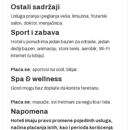
Ostali sadržaji
Usluga pranja i peglanja veša, limuzina, frizerski
salon, doktor, menjačnica.
Sport i zabava
Hotel u ponudi ima jedan bazen za odrasle, jedan
dečiji bazen, animaciju, stoni tenis, aerobik, Wi-Fi
internet (u lobiju).
Plaća se:
sportovi na vodi, bilijar.
Spa & wellness
Gosti mogu bez doplate da koriste teretanu.
Plaća se:
masaže, svi tretmani za negu lica i tela.
Napomena
Hoteli imaju pravo promene pojedinih usluga,
načina plaćanja istih, kao i perioda korišćenja