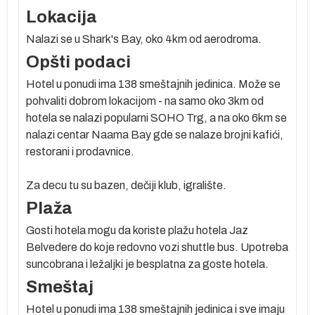
Lokacija
Nalazi se u Shark's Bay, oko 4km od aerodroma.
Opšti podaci
Hotel u ponudi ima 138 smeštajnih jedinica. Može se
pohvaliti dobrom lokacijom - na samo oko 3km od
hotela se nalazi popularni SOHO Trg, a na oko 6km se
nalazi centar Naama Bay gde se nalaze brojni kafići,
restorani i prodavnice.
Za decu tu su bazen, dečiji klub, igralište.
Plaža
Gosti hotela mogu da koriste plažu hotela Jaz
Belvedere do koje redovno vozi shuttle bus. Upotreba
suncobrana i ležaljki je besplatna za goste hotela.
Smeštaj
Hotel u ponudi ima 138 smeštajnih jedinica i sve imaju