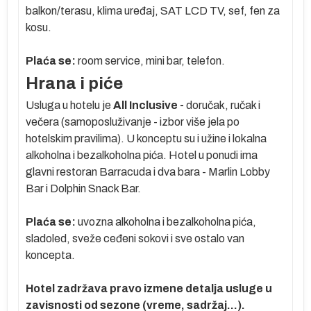
balkon/terasu, klima uređaj, SAT LCD TV, sef, fen za
kosu.
Plaća se:
room service, mini bar, telefon.
Hrana i piće
Usluga u hotelu je
All Inclusive -
doručak, ručak i
večera (samoposluživanje - izbor više jela po
hotelskim pravilima). U konceptu su i užine i lokalna
alkoholna i bezalkoholna pića. Hotel u ponudi ima
glavni restoran Barracuda i dva bara - Marlin Lobby
Bar i Dolphin Snack Bar.
Plaća se:
uvozna alkoholna i bezalkoholna pića,
sladoled, sveže ceđeni sokovi i sve ostalo van
koncepta.
Hotel zadržava pravo izmene detalja usluge u
zavisnosti od sezone (vreme, sadržaj...).