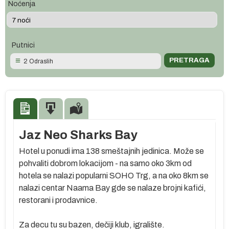
Noćenja
Putnici
2 Odraslih
Jaz Neo Sharks Bay
Hotel u ponudi ima 138 smeštajnih jedinica. Može se
pohvaliti dobrom lokacijom - na samo oko 3km od
hotela se nalazi popularni SOHO Trg, a na oko 8km se
nalazi centar Naama Bay gde se nalaze brojni kafići,
restorani i prodavnice.
Za decu tu su bazen, dečiji klub, igralište.