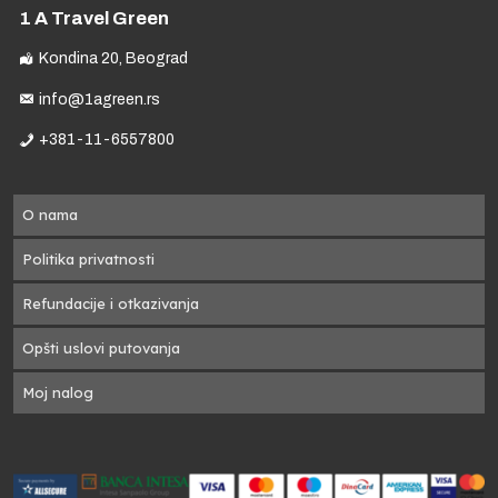
1 A Travel Green
Kondina 20, Beograd
info@1agreen.rs
+381-11-6557800
O nama
Politika privatnosti
Refundacije i otkazivanja
Opšti uslovi putovanja
Moj nalog