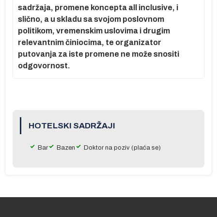
sadržaja, promene koncepta all inclusive, i
slično, a u skladu sa svojom poslovnom
politikom, vremenskim uslovima i drugim
relevantnim činiocima, te organizator
putovanja za iste promene ne može snositi
odgovornost.
HOTELSKI SADRŽAJI
Bar
Bazen
Doktor na poziv (plaća se)