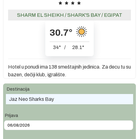
SHARM EL SHEIKH
/
SHARK'S BAY
/
EGIPAT
30.7
°
34
°
/
28.1
°
Hotel u ponudi ima 138 smeštajnih jedinica. Za decu tu su
bazen, dečiji klub, igralište.
Destinacija
Jaz Neo Sharks Bay
Prijava