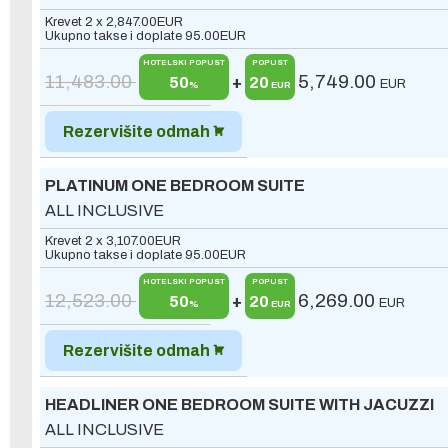
Krevet 2 x
2,847.00
EUR
Ukupno takse i doplate
95.00
EUR
HOTELSKI POPUST
POPUST
11,483.00
5,749.00
50
+
20
EUR
%
EUR
Rezervišite odmah
PLATINUM ONE BEDROOM SUITE
ALL INCLUSIVE
Krevet 2 x
3,107.00
EUR
Ukupno takse i doplate
95.00
EUR
HOTELSKI POPUST
POPUST
12,523.00
6,269.00
50
+
20
EUR
%
EUR
Rezervišite odmah
HEADLINER ONE BEDROOM SUITE WITH JACUZZI
ALL INCLUSIVE