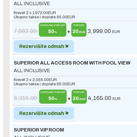
ALL INCLUSIVE
Krevet 2 x
1,972.00
EUR
Ukupno takse i doplate
95.00
EUR
HOTELSKI POPUST
POPUST
7,983.00
3,999.00
50
+
20
EUR
%
EUR
Rezervišite odmah
SUPERIOR ALL ACCESS ROOM WITH POOL VIEW
ALL INCLUSIVE
Krevet 2 x
2,055.00
EUR
Ukupno takse i doplate
95.00
EUR
HOTELSKI POPUST
POPUST
8,315.00
4,165.00
50
+
20
EUR
%
EUR
Rezervišite odmah
SUPERIOR VIP ROOM