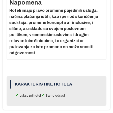
Napomena
Hoteli imaju pravo promene pojedinih usluga,
e
načina plaćanja istih, kao i perioda korišćenja
sadržaja, promene koncepta all inclusive, i
slično, a u skladu sa svojom poslovnom
a
politikom, vremenskim uslovima i drugim
relevantnim činiocima, te organizator
putovanja za iste promene ne može snositi
odgovornost.
KARAKTERISTIKE HOTELA
Luksuzni hotel
Samo odrasli