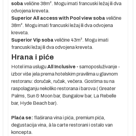
soba
veličine 38m
².
Mogu imati francuski ležaj ili dva
odvojena kreveta.
Superior All access with Pool view soba
veličine
38m
².
Mogu imati francuski ležaj ili dva odvojena
kreveta.
Superior Vip soba
veličine 43m
².
Mogu imati
francuski ležaj ili dva odvojena kreveta.
er
Hrana i piće
Hotel ima uslugu
All Inclusive -
samoposluživanje -
izbor više jela prema hotelskim pravilima u glavnom
restoranu: doručak, ručak, večera. Gostima su na
e
raspolaganju nekoliko restorana i barova ( Greater
Palms, Sun & Moon bar, Bungalow bar, La Rebelle
bar, Hyde Beach bar).
d
Plaća se:
flaširana vina i pića, premium pića,
degustacija vina, à la carte restorani i ostalo van
ma
koncepta.