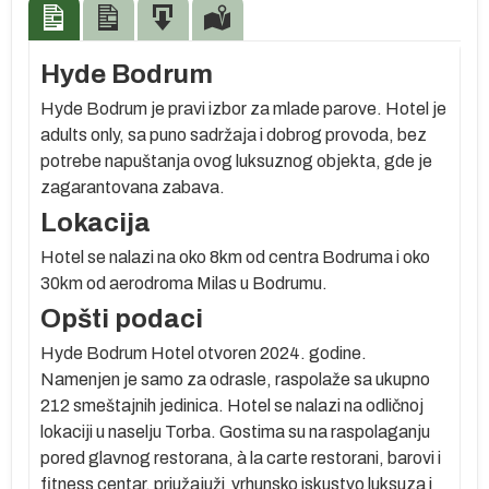
Hyde Bodrum
Hyde Bodrum je pravi izbor za mlade parove. Hotel je
adults only, sa puno sadržaja i dobrog provoda, bez
)
potrebe napuštanja ovog luksuznog objekta, gde je
zagarantovana zabava.
Lokacija
Hotel se nalazi na oko 8km od centra Bodruma i oko
30km od aerodroma Milas u Bodrumu.
Opšti podaci
Hyde Bodrum Hotel otvoren 2024. godine.
Namenjen je samo za odrasle, raspolaže sa ukupno
212 smeštajnih jedinica. Hotel se nalazi na odličnoj
oj
lokaciji u naselju Torba. Gostima su na raspolaganju
pored glavnog restorana, à la carte restorani, barovi i
fitness centar, priužajuži vrhunsko iskustvo luksuza i