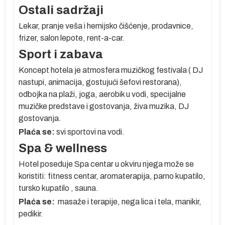
je
Ostali sadržaji
m
u
Lekar, pranje veša i hemijsko čišćenje, prodavnice,
frizer, salon lepote, rent-a-car.
do
Sport i zabava
Koncept hotela je atmosfera muzičkog festivala ( DJ
nastupi, animacija, gostujući šefovi restorana),
odbojka na plaži, joga, aerobik u vodi, specijalne
a
muzičke predstave i gostovanja, živa muzika, DJ
gostovanja.
Plaća se:
svi sportovi na vodi.
Spa & wellness
a,
Hotel poseduje Spa centar u okviru njega može se
koristiti:
fitness centar, aromaterapija, parno kupatilo,
A:
tursko kupatilo , sauna.
Plaća se:
masaže i terapije, nega lica i tela, manikir,
pedikir.
um