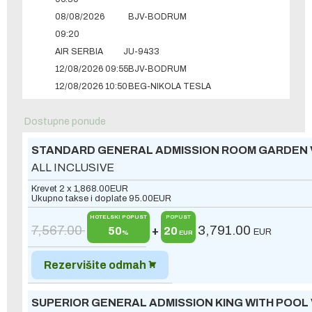
08/08/2026
BJV-BODRUM
09:20
AIR SERBIA
JU-9433
12/08/2026 09:55
BJV-BODRUM
12/08/2026 10:50
BEG-NIKOLA TESLA
Dostupne ponude
STANDARD GENERAL ADMISSION ROOM GARDEN 
ALL INCLUSIVE
Krevet 2 x
1,868.00
EUR
Ukupno takse i doplate
95.00
EUR
HOTELSKI POPUST
POPUST
7,567.00
3,791.00
50
+
20
EUR
%
EUR
Rezervišite odmah
SUPERIOR GENERAL ADMISSION KING WITH POOL