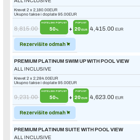
ALL INCLUSIVE
Krevet 2 x
2,180.00
EUR
Ukupno takse i doplate
95.00
EUR
HOTELSKI POPUST
POPUST
8,815.00
4,415.00
50
+
20
EUR
%
EUR
Rezervišite odmah
PREMIUM PLATINUM SWIM UP WITH POOL VIEW
ALL INCLUSIVE
Krevet 2 x
2,284.00
EUR
Ukupno takse i doplate
95.00
EUR
HOTELSKI POPUST
POPUST
9,231.00
4,623.00
50
+
20
EUR
%
EUR
Rezervišite odmah
PREMIUM PLATINUM SUITE WITH POOL VIEW
ALL INCLUSIVE