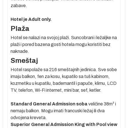
zabave.
Hotel je Adult only.
ne
Plaža
ao
Hotel se nalazi na svojoj plaži. Suncobrani i ležaljke na
plaži i pored bazena gosti hotela mogu koristiti bez
u
naknade.
Smeštaj
Hotel raspolaže sa 216 smeštajnih jedinica. Sve sobe
imaju balkon, fen za kosu, kupatilo sa tuš kabinom,
kozmetiku u kupatilu, bademantil i papuče, klimu, LCD
TV, telefon, Wi-Fi internet, mini bar, sef, ketler.
 °C
 je
Standard General Admission soba
veličine 38m
²
i
nemaju balkon. Mogu imati francuski ležaj ili dva
odvojena kreveta.
s
Superior General Admission King with Pool view
e