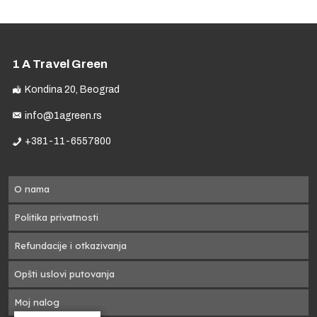
o
1 A Travel Green
Kondina 20, Beograd
 u
info@1agreen.rs
+381-11-6557800
a
O nama
Politika privatnosti
Refundacije i otkazivanja
se
Opšti uslovi putovanja
Moj nalog