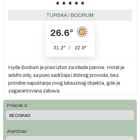
TURSKA
/
BODRUM
26.6
°
31.2
°
/
22.9
°
Hyde Bodrum je pravi izbor za mlade parove. Hotel je
adults only, sa puno sadržaja i dobrog provoda, bez
potrebe napuštanja ovog luksuznog objekta, gde je
zagarantovana zabava.
Polazak iz
Aranžman