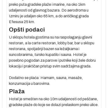
ma
preko puta gradske plaže i marine, na oko 1km
udaljenosti od glavnog bazara. Do aerodroma u
Izmiru je udaljen oko 65 km, a do antičkog grada
u
Efesusa 25 km.
Opšti podaci
U sklopu hotela gostima su na raspolaganju glavni
a
restoran, a la carte restoran, lobby bar, bar u sklopu
restorana, spoljašnji bazen sa ležaljkama i
oj
suncobranima, tursko kupatilo i sauna. Hotel je
je
posebno pogodan za parove i putnike koji žele dobru
d
lokaciju i praktičan pristup svim sadržajima grada.
no
Dodatno se plaća: Hamam, sauna, masaže,
konzumacija u barovima.
Plaža
oko
Hotel je smešten na oko 10m udaljenosti od peščane,
gradske plaže do koje se dolazi prelaskom preko ulice.