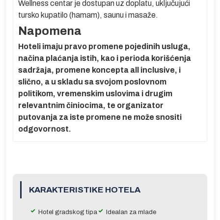
a
Wellness centar je dostupan uz doplatu, uključujući
tursko kupatilo (hamam), saunu i masaže.
Napomena
Hoteli imaju pravo promene pojedinih usluga,
a,
načina plaćanja istih, kao i perioda korišćenja
sadržaja, promene koncepta all inclusive, i
slično, a u skladu sa svojom poslovnom
politikom, vremenskim uslovima i drugim
relevantnim činiocima, te organizator
putovanja za iste promene ne može snositi
ez
odgovornost.
se
KARAKTERISTIKE HOTELA
i
Hotel gradskog tipa
Idealan za mlade