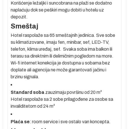
Korišćenje ležaljki i suncobrana na plaži se dodatno
naplaćuju dok se peškiri mogu dobiti u hotelu uz
depozit.
Smeštaj
Hotel raspolaže sa 65 smeštajnih jedinica. Sve sobe
su klimatizovane, imaju fen, minibar, sef, LED-TV,
telefon, klima uređaj, sef. Svaka soba ima balkon ili
terasu sa direktnim ili delimičnim pogledom na more.
Wi-fi internet konekcija je dostupna u sobama bez
doplate ali agencija ne može garantovati jačinu i
brzinu signala.
Standard soba
zauzimaju površinu od 20 m²
Hotel raspolaže sa 2 sobe prilagođene za osobe sa
invaliditetom od 24 m²
an
1h
Plaća se
: room service i sve ostalo van koncepta.
i