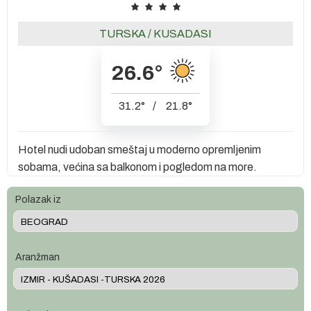
TURSKA
/
KUSADASI
26.6
°
31.2
°
/
21.8
°
Hotel nudi udoban smeštaj u moderno opremljenim
sobama, većina sa balkonom i pogledom na more.
Polazak iz
Aranžman