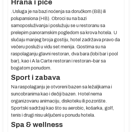
Hrana i piće
.Usluga je na bazi noćenja sa doručkom (BB) ili
polupansiona (HB). Obroci su na bazi
samoposluživanja i poslužuju se u restoranu sa
prelepim panoramskim pogledom sa krova hotela. U
e
slučaju manjeg broja gostiju, hotel zadržava pravo da
večeru posluži u vidu set menija. Gostima su na
raspolaganju glavni restoran, dva bara (lobi bar i pool
bar), kao i A la Carte restoran i restoran–bar sa
bogatom ponudom.
 U
Sport i zabava
Na raspolaganju je otvoreni bazen sa ležaljkama i
suncobranima kao i dečiji bazen. Hotel nema
organizovanu animaciju, diskoteku ili pozorište.
Sportski sadržaji kao što su aerobic, košarka, golf,
tenis i drugi nisu uključeni u ponudu hotela.
Spa & wellness