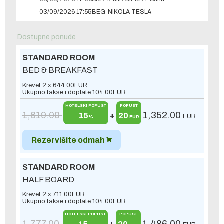
03/09/2026 17:55
BEG-NIKOLA TESLA
Dostupne ponude
STANDARD ROOM
BED & BREAKFAST
Krevet 2 x
644.00
EUR
Ukupno takse i doplate
104.00
EUR
HOTELSKI POPUST
POPUST
1,619.00
1,352.00
15
+
20
EUR
%
EUR
Rezervišite odmah
STANDARD ROOM
HALF BOARD
Krevet 2 x
711.00
EUR
Ukupno takse i doplate
104.00
EUR
HOTELSKI POPUST
POPUST
1,777.00
1,486.00