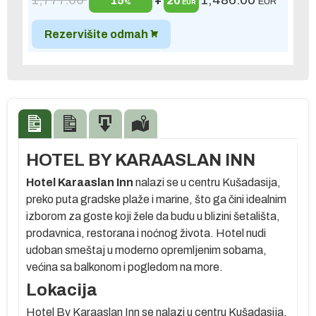
15
+
20
EUR
%
EUR
Rezervišite odmah
HOTEL BY KARAASLAN INN
Hotel Karaaslan Inn
nalazi se u centru Kušadasija,
preko puta gradske plaže i marine, što ga čini idealnim
izborom za goste koji žele da budu u blizini šetališta,
prodavnica, restorana i noćnog života. Hotel nudi
udoban smeštaj u moderno opremljenim sobama,
većina sa balkonom i pogledom na more.
Lokacija
Hotel By Karaaslan Inn se nalazi u centru Kušadasija,