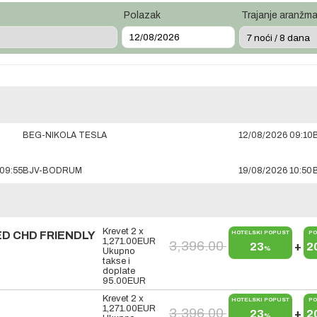
Polazak
Trajanje aranžm
BEG-NIKOLA TESLA
12/08/2026 09:10
09:55
BJV-BODRUM
19/08/2026 10:50
Krevet 2 x
D CHD FRIENDLY
HOTELSKI POPUST
PO
1,271.00
EUR
3,396.00
23
+
2
%
Ukupno
takse i
doplate
95.00
EUR
Krevet 2 x
HOTELSKI POPUST
PO
1,271.00
EUR
3,396.00
23
+
2
%