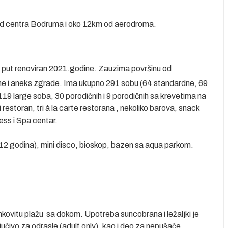
 od centra Bodruma i oko 12km od aerodroma.
i put renoviran 2021.godine. Zauzima površinu od
avne i aneks zgrade. Ima ukupno 291 sobu (64 standardne, 69
19 large soba, 30 porodičnih i 9 porodičnih sa krevetima na
restoran, tri à la carte restorana , nekoliko barova, snack
ness i Spa centar.
4-12 godina), mini disco, bioskop, bazen sa aqua parkom.
ovitu plažu sa dokom. Upotreba suncobrana i ležaljki je
ljučivo za odrasle (adult only), kao i deo za nepušače.