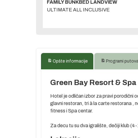
FAMILY BUNKBED LANDVIEW
ULTIMATE ALL INCLUSIVE
Opšte informacije
Programi putov
Green Bay Resort & Spa
Hotel je odličan izbor za pravi porodični
glavni restoran, tri à la carte restorana ,
fitness i Spa centar.
Za decu tu su dva igralište, dečiji klub (