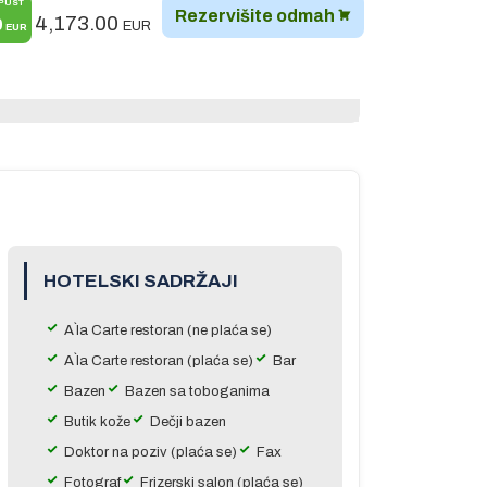
PUST
Rezervišite odmah
4,173.00
0
EUR
EUR
HOTELSKI SADRŽAJI
A`la Carte restoran (ne plaća se)
A`la Carte restoran (plaća se)
Bar
Bazen
Bazen sa toboganima
Butik kože
Dečji bazen
Doktor na poziv (plaća se)
Fax
Fotograf
Frizerski salon (plaća se)