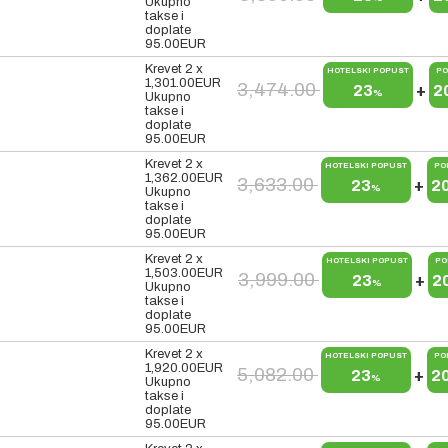
Ukupno
takse i
doplate
95.00
EUR
Krevet 2 x
HOTELSKI POPUST
PO
1,301.00
EUR
3,474.00
23
+
2
%
Ukupno
takse i
doplate
95.00
EUR
Krevet 2 x
HOTELSKI POPUST
PO
1,362.00
EUR
3,633.00
23
+
2
%
Ukupno
takse i
doplate
95.00
EUR
Krevet 2 x
HOTELSKI POPUST
PO
1,503.00
EUR
3,999.00
23
+
2
%
Ukupno
takse i
doplate
95.00
EUR
Krevet 2 x
HOTELSKI POPUST
PO
1,920.00
EUR
5,082.00
23
+
2
%
Ukupno
takse i
doplate
95.00
EUR