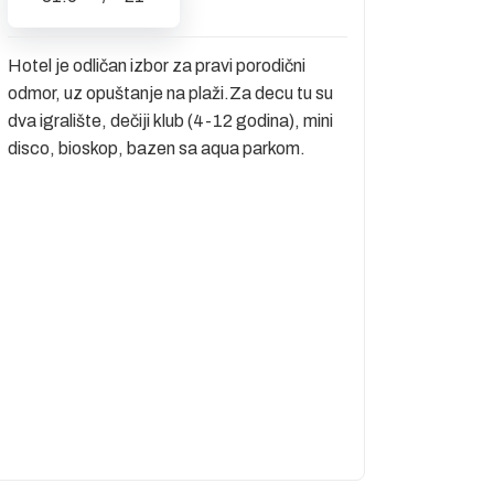
Hotel je odličan izbor za pravi porodični
odmor, uz opuštanje na plaži.Za decu tu su
dva igralište, dečiji klub (4-12 godina), mini
disco, bioskop, bazen sa aqua parkom.