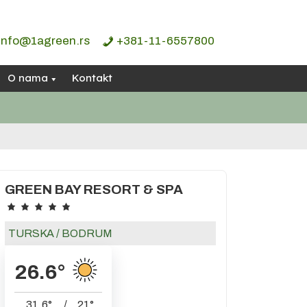
info@1agreen.rs
+381-11-6557800
O nama
Kontakt
GREEN BAY RESORT & SPA
TURSKA
/
BODRUM
26.6
°
31.6
°
/
21
°