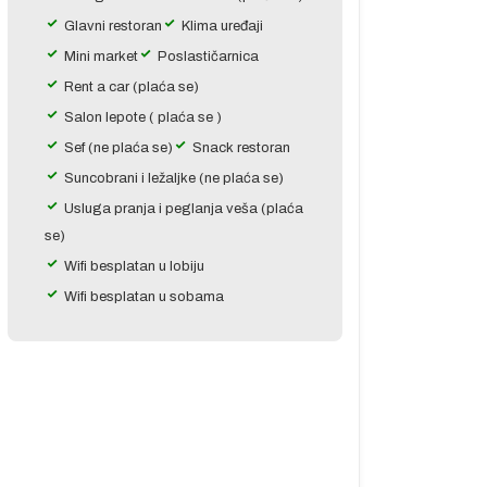
Glavni restoran
Klima uređaji
Mini market
Poslastičarnica
Rent a car (plaća se)
Salon lepote ( plaća se )
Sef (ne plaća se)
Snack restoran
Suncobrani i ležaljke (ne plaća se)
Usluga pranja i peglanja veša (plaća
se)
Wifi besplatan u lobiju
Wifi besplatan u sobama