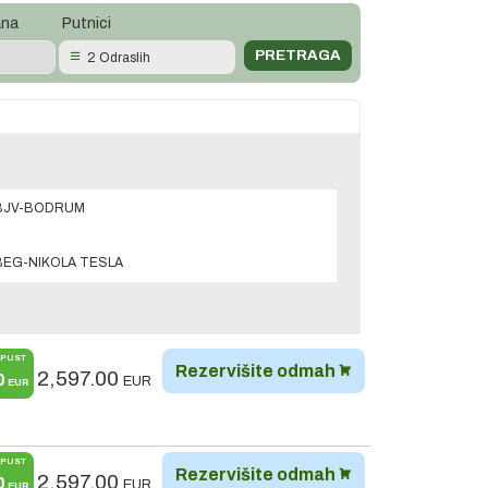
ana
Putnici
2 Odraslih
BJV-BODRUM
BEG-NIKOLA TESLA
PUST
Rezervišite odmah
2,597.00
0
EUR
EUR
PUST
Rezervišite odmah
2,597.00
0
EUR
EUR