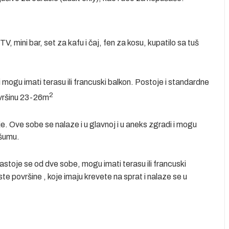
, mini bar, set za kafu i čaj, fen za kosu, kupatilo sa tuš
i mogu imati terasu ili francuski balkon. Postoje i standardne
2
ovršinu 23-26m
je. Ove sobe se nalaze i u glavnoj i u aneks zgradi i mogu
 šumu.
sastoje se od dve sobe, mogu imati terasu ili francuski
ste površine , koje imaju krevete na sprat i nalaze se u