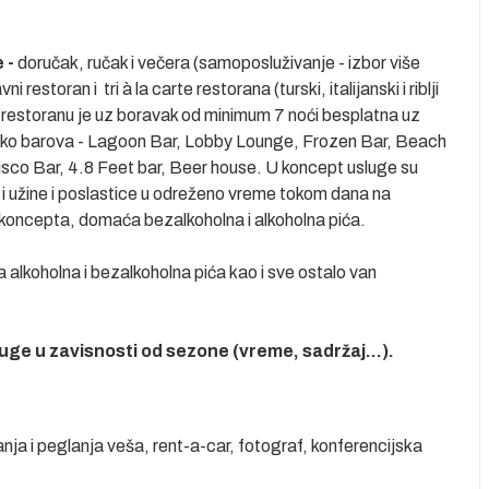
e -
doručak, ručak i večera (samoposluživanje - izbor više
 restoran i tri à la carte restorana (turski, italijanski i riblji
m restoranu je uz boravak od minimum 7 noći besplatna uz
oliko barova - Lagoon Bar, Lobby Lounge, Frozen Bar, Beach
isco Bar, 4.8 Feet bar, Beer house. U koncept usluge su
 i užine i poslastice u odreženo vreme tokom dana na
 koncepta, domaća bezalkoholna i alkoholna pića.
a alkoholna i bezalkoholna pića kao i sve ostalo van
uge u zavisnosti od sezone (vreme, sadržaj...).
anja i peglanja veša, rent-a-car, fotograf, konferencijska