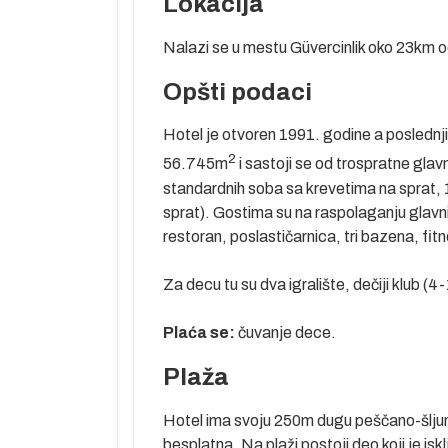
Lokacija
Nalazi se u mestu Güvercinlik oko 23km
Predstavlja
Opšti podaci
rad ima preko
 klimu. U gradu
Hotel je otvoren 1991. godine a poslednj
eološki muzej.
2
bnica kralja
56.745m
i sastoji se od trospratne gl
ce se do danas
standardnih soba sa krevetima na sprat, 1
sprat). Gostima su na raspolaganju glavni 
le, koji se
restoran, poslastičarnica, tri bazena, fit
retpostavlja se
 vlažna leta i
Za decu tu su dva igralište, dečiji klub (
ostignu i preko
u kom je
Plaća se:
čuvanje dece.
s bio sve do
Plaža
nekoliko manjih
Hotel ima svoju 250m dugu peščano-šljunk
besplatna. Na plaži postoji deo koji je isk