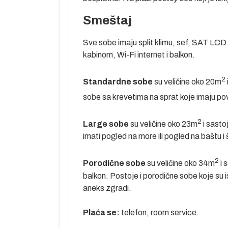
Smeštaj
 pre leta.
Sve sobe imaju split klimu, sef, SAT LCD TV
tel prema
kabinom, Wi-Fi internet i balkon.
2
Standardne sobe
su veličine oko 20m
mor,
sobe sa krevetima na sprat koje imaju p
2
Large sobe
su veličine oko 23m
i sasto
tinaciji i
imati pogled na more ili pogled na baštu i
učaju potrebe
položivosti
2
Porodične sobe
su veličine oko 34m
i 
oletanje za
balkon. Postoje i porodične sobe koje su i
aneks zgradi.
etragom na
Plaća se:
telefon, room service.
ametara