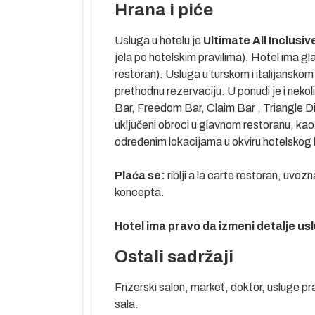
Hrana i piće
soba.…).
Usluga u hotelu je
Ultimate
All Inclusiv
jela po hotelskim pravilima). Hotel ima glavni
restoran). Usluga u turskom i italijansko
prethodnu rezervaciju. U ponudi je i nek
Bar, Freedom Bar, Claim Bar , Triangle D
u mesto u
uključeni obroci u glavnom restoranu, kao
određenim lokacijama u okviru hotelskog
oma u
menljiva i
Plaća se:
riblji
a la carte restoran, uvozn
ju u agenciji
koncepta.
zvaničnom
že za odrasle i
Hotel ima pravo da izmeni detalje usl
Ostali sadržaji
stvu su
Frizerski salon, market, doktor, usluge pr
sala.