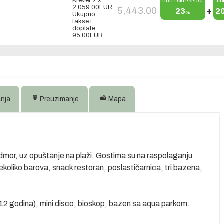
Krevet 2 x
HOTELSKI POPUST
PO
2,059.00
EUR
5,443.00
23
+
2
%
Ukupno
takse i
doplate
95.00
EUR
anja
Preuzimanje
Mapa
 odmor, uz opuštanje na plaži. Gostima su na raspolaganju
 nekoliko barova, snack restoran, poslastičarnica, tri bazena,
4-12 godina), mini disco, bioskop, bazen sa aqua parkom.