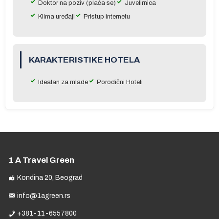
Doktor na poziv (plaća se)
Juvelirnica
Klima uređaji
Pristup internetu
KARAKTERISTIKE HOTELA
Idealan za mlade
Porodični Hoteli
o
1 A Travel Green
Kondina 20, Beograd
info@1agreen.rs
+381-11-6557800
 u