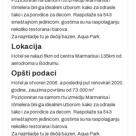
Pozicioniran na samom rtu izmedju Marmarisa i
Ičmelera čini ga idealnim izborom kako za odrasle
tako i za porodice za decom. Raspolaže sa 543
smeštajnom jedinicom, gostima su na raspolaganju
nekoliko restorana i barova.
Za najmladje tu je dečiji bazen, Aqua Park.
Lokacija
Hotel se nalazi 6km od centra Marmarisa i 135km od
aerodroma u Bodrumu.
oj
Opšti podaci
Hotel je otvoren 2006. a poslednji put renoviran 2020.
godine, zauzima površinu od 73.000 m
²
Pozicioniran na samom rtu izmedju Marmarisa i
Ičmelera čini ga idealnim izborom kako za odrasle
ne
tako i za porodice za decom. Raspolaže sa 543
ao
smeštajnom jedinicom, gostima su na raspolaganju
nekoliko restorana i barova.
Za najmladje tu je dečiji bazen, Aqua Park.