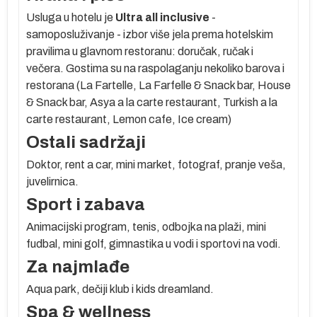
Usluga u hotelu je
Ultra all inclusive
-
samoposluživanje - izbor više jela prema hotelskim
pravilima u glavnom restoranu: doručak, ručak i
večera. Gostima su na raspolaganju nekoliko barova i
e
restorana (La Fartelle, La Farfelle & Snack bar, House
& Snack bar, Asya a la carte restaurant, Turkish a la
carte restaurant, Lemon cafe, Ice cream)
Ostali sadržaji
d
Doktor, rent a car, mini market, fotograf, pranje veša,
ma
juvelirnica.
je
Sport i zabava
m
Animacijski program, tenis, odbojka na plaži, mini
u
fudbal, mini golf, gimnastika u vodi i sportovi na vodi.
Za najmlađe
do
Aqua park, dečiji klub i kids dreamland.
Spa & wellness