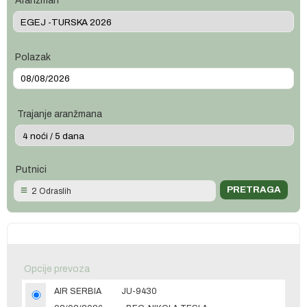
Aranžman
Polazak
Trajanje aranžmana
Putnici
2 Odraslih
Opcije prevoza
AIR SERBIA
JU-9430