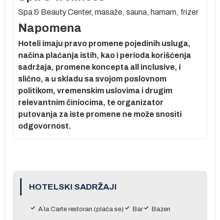
a
Spa & Beauty Center, masaže, sauna, hamam, frizer
Napomena
Hoteli imaju pravo promene pojedinih usluga,
načina plaćanja istih, kao i perioda korišćenja
a,
sadržaja, promene koncepta all inclusive, i
slično, a u skladu sa svojom poslovnom
politikom, vremenskim uslovima i drugim
A:
relevantnim činiocima, te organizator
putovanja za iste promene ne može snositi
odgovornost.
um
e
HOTELSKI SADRŽAJI
a
A`la Carte restoran (plaća se)
Bar
Bazen