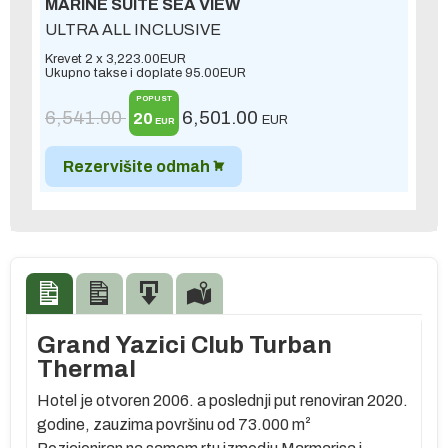
MARINE SUITE SEA VIEW
ULTRA ALL INCLUSIVE
Krevet 2 x
3,223.00
EUR
Ukupno takse i doplate
95.00
EUR
POPUST
6,541.00
6,501.00
20
EUR
EUR
Rezervišite odmah
Grand Yazici Club Turban
Thermal
Hotel je otvoren 2006. a poslednji put renoviran 2020.
)
godine, zauzima površinu od 73.000 m
²