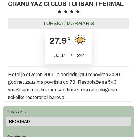
GRAND YAZICI CLUB TURBAN THERMAL
TURSKA
/
MARMARIS
27.9
°
33.1
°
/
24
°
Hotel je otvoren 2006. a poslednji put renoviran 2020.
godine, zauzima površinu od 73. Raspolaže sa 543
smeštajnom jedinicom, gostima su na raspolaganju
nekoliko restorana i barova.
Polazak iz