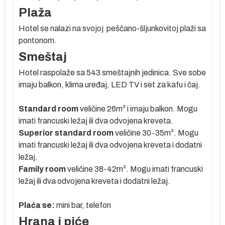
u
Plaža
Hotel se nalazi na svojoj peščano-šljunkovitoj plaži sa
pontonom.
Smeštaj
Hotel raspolaže sa 543 smeštajnih jedinica. Sve sobe
 °C
imaju balkon, klima uređaj, LED TV i set za kafu i čaj.
 je
Standard room
veličine 26m
²
i imaju balkon. Mogu
imati francuski ležaj ili dva odvojena kreveta.
s
Superior standard room
veličine 30-35m
².
Mogu
e
imati francuski ležaj ili dva odvojena kreveta i dodatni
ležaj.
Family room
veličine 38-42m
².
Mogu imati francuski
ležaj ili dva odvojena kreveta i dodatni ležaj.
Plaća se:
mini bar, telefon
Hrana i piće
er