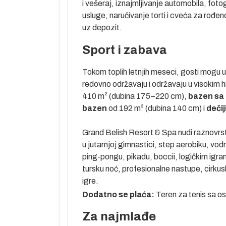
i vešeraj, iznajmljivanje automobila, foto
decu stariju od
usluge, naručivanje torti i cveća za rođe
uz depozit.
Sport i zabava
stvu su
Tokom toplih letnjih meseci, gosti mogu už
redovno održavaju i održavaju u visokim 
410 m² (dubina 175–220 cm),
bazen sa
bazen
od 192 m² (dubina 140 cm) i
dečij
Grand Belish Resort & Spa nudi raznovrs
ama i uplaćuju
u jutarnjoj gimnastici, step aerobiku, vodn
 NBS pre
ping-pongu, pikadu, boccii, logičkim igra
na je prema
tursku noć, profesionalne nastupe, cirku
kompanijama.
igre.
 na tržištu,
Dodatno se plaća:
Teren za tenis sa o
u polaska, a
Za najmlađe
voza biti