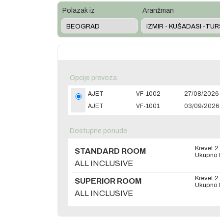
Polazak iz
Aranžman
Opcije prevoza
AJET
VF-1002
27/08/2026 
AJET
VF-1001
03/09/2026 
Dostupne ponude
Krevet 2
STANDARD ROOM
Ukupno t
ALL INCLUSIVE
Krevet 2
SUPERIOR ROOM
Ukupno t
ALL INCLUSIVE