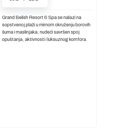
Grand Belish Resort & Spa se nalazi na
sopstvenoj plaži u mirnom okruženju borovih
šuma i maslinjaka, nudeći savršen spoj
opuštanja, aktivnosti i luksuznog komfora.