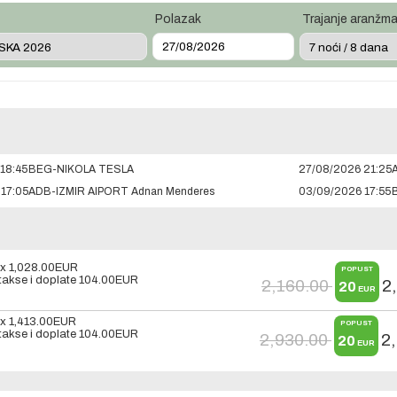
Polazak
Trajanje aranžm
18:45
BEG-NIKOLA TESLA
27/08/2026 21:25
17:05
ADB-IZMIR AIPORT Adnan Menderes
03/09/2026 17:55
 x
1,028.00
EUR
POPUST
akse i doplate
104.00
EUR
2,160.00
2
20
EUR
 x
1,413.00
EUR
POPUST
akse i doplate
104.00
EUR
2,930.00
2
20
EUR