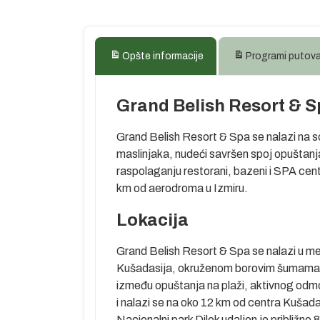
Opšte informacije
Programi putov
Grand Belish Resort & 
Grand Belish Resort & Spa se nalazi na s
maslinjaka, nudeći savršen spoj opuštanj
raspolaganju restorani, bazeni i SPA cent
km od aerodroma u Izmiru.
Lokacija
jskog mora.
nudi. Grad ima
Grand Belish Resort & Spa se nalazi u m
aljujući velikom
Kušadasija, okruženom borovim šumama i 
im, toplim
između opuštanja na plaži, aktivnog odmor
jbolje očuvanih
i nalazi se na oko 12 km od centra Kušada
d toga,
Nacionalni park Dilek udaljen je približno 