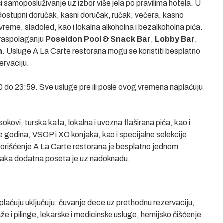
či samoposluživanje uz izbor više jela po pravilima hotela. U
 dostupni doručak, kasni doručak, ručak, večera, kasno
vreme, sladoled, kao i lokalna alkoholna i bezalkoholna pića.
 raspolaganju
Poseidon Pool & Snack Bar
,
Lobby Bar
,
n
. Usluge A La Carte restorana mogu se koristiti besplatno
ervaciju.
0 do 23:59. Sve usluge pre ili posle ovog vremena naplaćuju
okovi, turska kafa, lokalna i uvozna flaširana pića, kao i
še godina, VSOP i XO konjaka, kao i specijalne selekcije
. Korišćenje A La Carte restorana je besplatno jednom
svaka dodatna poseta je uz nadoknadu.
aplaćuju uključuju: čuvanje dece uz prethodnu rezervaciju,
že i pilinge, lekarske i medicinske usluge, hemijsko čišćenje