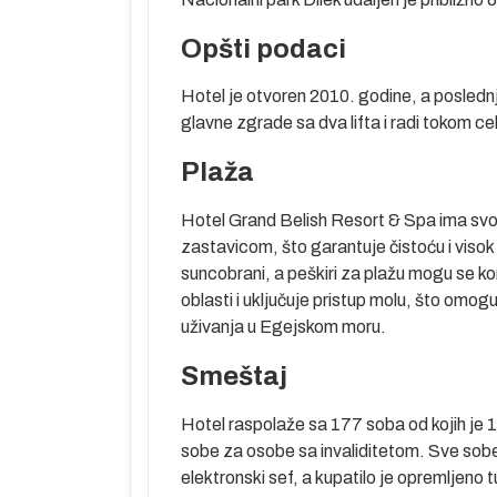
 je povezano
Opšti podaci
uprot grčkom
Hotel je otvoren 2010. godine, a posledn
im izvorima i
glavne zgrade sa dva lifta i radi tokom 
tokom letnje
vim letima i
Plaža
 tvrđavi iz 16.
za jedrenje na
Hotel Grand Belish Resort & Spa ima svo
eposrednoj
zastavicom, što garantuje čistoću i visok
suncobrani, a peškiri za plažu mogu se ko
oblasti i uključuje pristup molu, što om
uživanja u Egejskom moru.
Smeštaj
Hotel raspolaže sa 177 soba od kojih je 1
sobe za osobe sa invaliditetom. Sve sobe i
leta. Direktan
elektronski sef, a kupatilo je opremljen