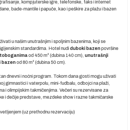
grafisanje, kompjuterske igre, telefonske, faks i internet
ndane, bade-mantile i papuče, kao i peškire za plažu i bazen
ivati u našim unutrašnjim i spoljnim bazenima, koji se
higijenskim standardima. Hotel nudi
duboki bazen
površine
 toboganima
od 450 m² (dubina 140 cm),
unutrašnji
i bazen
od 80 m² (dubina 50 cm).
tan dnevni i noćni program. Tokom dana gosti mogu uživati
oj gimnastici i vaterpolu, mini-fudbalu, odbojci na plaži,
ma i olimpijskim takmičenjima. Večeri su rezervisane za
ske i dečije predstave, mezdeke show i razne takmičarske
svetljenjem (uz prethodnu rezervaciju)