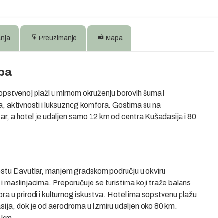
anja
Preuzimanje
Mapa
Spa
opstvenoj plaži u mirnom okruženju borovih šuma i
a, aktivnosti i luksuznog komfora. Gostima su na
ar, a hotel je udaljen samo 12 km od centra Kušadasija i 80
estu Davutlar, manjem gradskom području u okviru
maslinjacima. Preporučuje se turistima koji traže balans
a u prirodi i kulturnog iskustva. Hotel ima sopstvenu plažu
sija, dok je od aerodroma u Izmiru udaljen oko 80 km.
8 km.