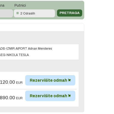
ana
Putnici
2 Odraslih
ADB-IZMIR AIPORT Adnan Menderes
BEG-NIKOLA TESLA
Rezervišite odmah
,120.00
EUR
Rezervišite odmah
,890.00
EUR