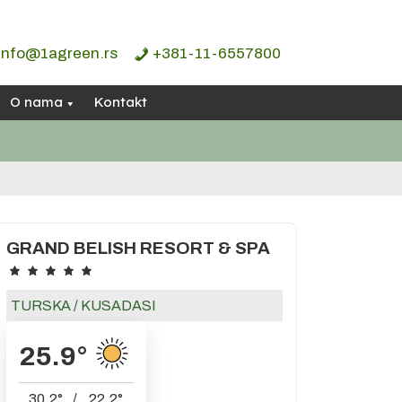
info@1agreen.rs
+381-11-6557800
O nama
Kontakt
GRAND BELISH RESORT & SPA
TURSKA
/
KUSADASI
25.9
°
30.2
°
/
22.2
°