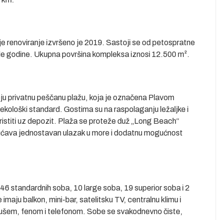
je renoviranje izvršeno je 2019. Sastoji se od petospratne
cele godine. Ukupna površina kompleksa iznosi 12.500 m².
ju privatnu peščanu plažu, koja je označena Plavom
 ekološki standard. Gostima su na raspolaganju ležaljke i
ristiti uz depozit. Plaža se proteže duž „Long Beach“
ogućava jednostavan ulazak u more i dodatnu mogućnost
46 standardnih soba, 10 large soba, 19 superior soba i 2
maju balkon, mini-bar, satelitsku TV, centralnu klimu i
o tušem, fenom i telefonom. Sobe se svakodnevno čiste,