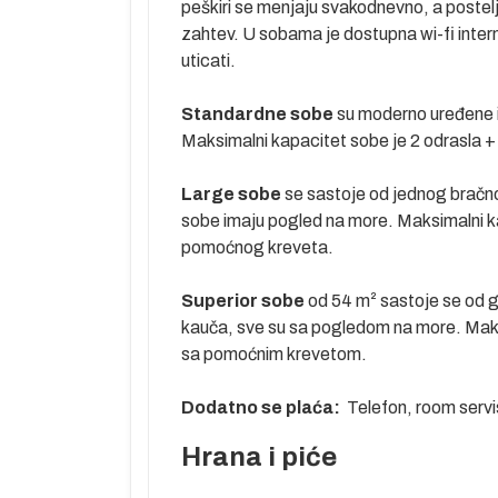
hotela u
peškiri se menjaju svakodnevno, a postelj
zahtev. U sobama je dostupna wi-fi interne
uticati.
mor,
Standardne sobe
su moderno uređene i
Maksimalni kapacitet sobe je 2 odrasla 
Large sobe
se sastoje od jednog bračno
hrane i pića. U
sobe imaju pogled na more. Maksimalni ka
avisnosti od
pomoćnog kreveta.
o aerodroma.
Superior sobe
od 54 m² sastoje se od 
kauča, sve su sa pogledom na more. Maksi
etragom na
sa pomoćnim krevetom.
ametara
soba.…).
Dodatno se plaća:
Telefon, room servi
Hrana i piće