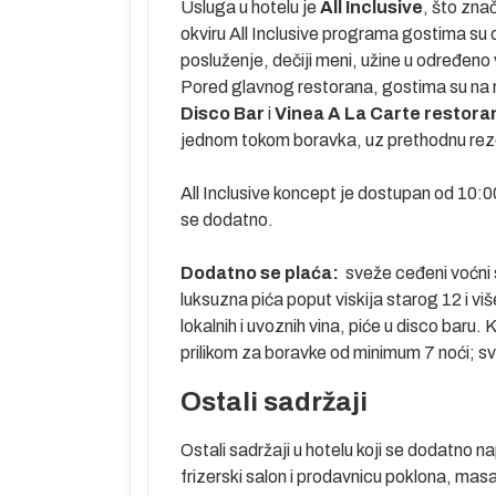
Usluga u hotelu je
All Inclusive
, što zna
okviru All Inclusive programa gostima su
acije smeštaja
posluženje, dečiji meni, užine u određeno 
Pored glavnog restorana, gostima su na
anja usled
Disco Bar
i
Vinea A La Carte restora
a
jednom tokom boravka, uz prethodnu rez
telefonskim
All Inclusive koncept je dostupan od 10:0
se dodatno.
Dodatno se plaća:
sveže ceđeni voćni s
grad)
luksuzna pića poput viskija starog 12 i vi
lokalnih i uvoznih vina, piće u disco baru
prilikom za boravke od minimum 7 noći; 
u mesto u
Ostali sadržaji
 Izmiru, YQ
laćuje se u
Ostali sadržaji u hotelu koji se dodatno n
uz aranžman,
frizerski salon i prodavnicu poklona, masa
njem kursu