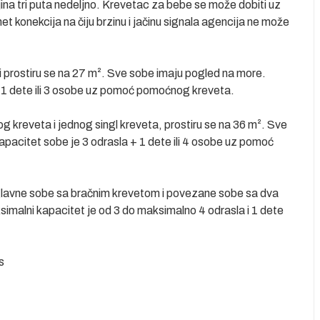
ina tri puta nedeljno. Krevetac za bebe se može dobiti uz
t konekcija na čiju brzinu i jačinu signala agencija ne može
 prostiru se na 27 m². Sve sobe imaju pogled na more.
+ 1 dete ili 3 osobe uz pomoć pomoćnog kreveta.
g kreveta i jednog singl kreveta, prostiru se na 36 m². Sve
pacitet sobe je 3 odrasla + 1 dete ili 4 osobe uz pomoć
glavne sobe sa bračnim krevetom i povezane sobe sa dva
malni kapacitet je od 3 do maksimalno 4 odrasla i 1 dete
s