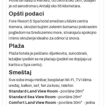
Hotel se nalazi u Kemeru, od centra oko 1km, udaljen
oj
je od aerodroma u Antaliji oko 55 kilometara.
Opšti podaci
Fore Resort & Spa hotel smešten u blizini centra
Kemera, okružen bujnim zelenim šumama i prekrasnim
pogledom na Sredozemno more, stvarajuću spokojno
g
i mirno okruženje idealno za odmor iz snova.
Plaža
e
ko
Plaža hotela je peščano-šljunkovita, suncobrani,
ležaljke i peškiri se ne plaćaju (peškiri se dopijaju uz
m
karticu u Spa centu).
Smeštaj
Sve sobe imaju minibar, besplatan Wi-Fi, TV i klima
uređaj, balkon, sef, fen za kosu, telefon.
te
Standard Lan
d View Room -
površine 26m²
sa
Standard Sea View Room -
površine 26m²
Comfort Land View Room -
površine 30m² - jedna