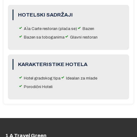
HOTELSKI SADRŽAJI
A`la Carte restoran (plaća se)
Bazen
Bazen sa toboganima
Glavni restoran
er
KARAKTERISTIKE HOTELA
r
e
Hotel gradskog tipa
Idealan za mlade
Porodični Hoteli
ma
je
1 A Travel Green