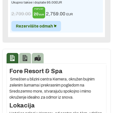
Ukupno takse i doplate
95.00
EUR
POPUST
2,799.00
2,759.00
20
EUR
EUR
Rezervišite odmah
Fore Resort & Spa
Smešten u blizini centra Kemera, okružen bujnim
zelenim šumama i prekrasnim pogledom na
Sredozemno more, stvarajuću spokojno i mirno
okruženje idealno za odmor iz snova.
Lokacija