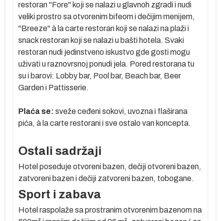
restoran "Fore" koji se nalazi u glavnoh zgradi i nudi
veliki prostro sa otvorenim bifeom i dečijim menijem,
"Breeze" à la carte restoran koji se nalazi na plaži i
snack restoran koji se nalazi u bašti hotela. Svaki
restoran nudi jedinstveno iskustvo gde gosti mogu
uživati u raznovrsnoj ponudi jela. Pored restorana tu
su i barovi: Lobby bar, Pool bar, Beach bar, Beer
Garden i Pattisserie.
Plaća se:
sveže ceđeni sokovi, uvozna i flaširana
pića, à la carte restorani i sve ostalo van koncepta.
e
Ostali sadržaji
u
Hotel poseduje otvoreni bazen, dečiji otvoreni bazen,
zatvoreni bazen i dečiji zatvoreni bazen, tobogane.
e
Sport i zabava
Hotel raspolaže sa prostranim otvorenim bazenom na