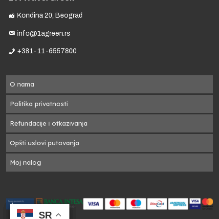
m
 u
Kondina 20, Beograd
info@1agreen.rs
do
+381-11-6557800
na
O nama
Politika privatnosti
Refundacije i otkazivanja
a,
Opšti uslovi putovanja
Moj nalog
SR
SR
SR
SR