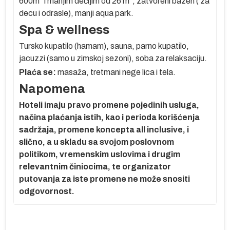
600m² i manjim dečijim od 26 m², zatvoreni bazen ( za
,
decu i odrasle), manji aqua park.
Spa & wellness
Tursko kupatilo (hamam), sauna, parno kupatilo,
jacuzzi (samo u zimskoj sezoni), soba za relaksaciju.
Plaća se:
masaža, tretmani nege lica i tela.
ve
Napomena
ih
Hoteli imaju pravo promene pojedinih usluga,
.
načina plaćanja istih, kao i perioda korišćenja
sadržaja, promene koncepta all inclusive, i
slično, a u skladu sa svojom poslovnom
e
politikom, vremenskim uslovima i drugim
relevantnim činiocima, te organizator
putovanja za iste promene ne može snositi
odgovornost.