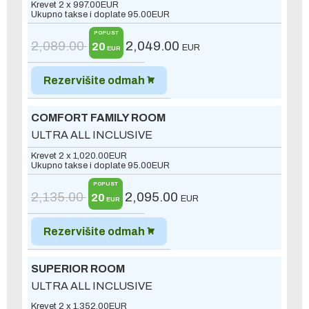
Krevet 2 x
997.00
EUR
Ukupno takse i doplate
95.00
EUR
POPUST
2,089.00
2,049.00
20
EUR
EUR
Rezervišite odmah
COMFORT FAMILY ROOM
ULTRA ALL INCLUSIVE
Krevet 2 x
1,020.00
EUR
Ukupno takse i doplate
95.00
EUR
POPUST
2,135.00
2,095.00
20
EUR
EUR
Rezervišite odmah
SUPERIOR ROOM
ULTRA ALL INCLUSIVE
Krevet 2 x
1,352.00
EUR