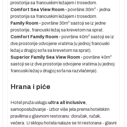
prostorija sa francuskim ležajem i trosedom.
Comfort Sea View Room -
površine 30m² - jedna
e
prostorija sa francuskim ležajem i trosedom.
Family Room -
površine 30m² sastoji se iz jedne
prostorije, francuski ležaj sa krevetom na sprat.
Comfort Family Room -
površine 40m² sastoji se iz
po
dve prostorije odvojene vratima (u jednoj francuski
ležaj u drugoj sofa sa krevetom na sprat).
a
Superior Family Sea View Room -
površine 40m²
sastoji se iz dve prostorije odvojene vratima (u jednoj
francuski ležaj u drugoj sofa na razvlačenje).
lja
Hrana i piće
ih
Hotel pruža uslugu
ultra all inclusive
,
 u
samoposluživanje - izbor više jela prema hotelskim
a
pravilima u glavnom restoranu: doručak, ručak,
ta
večera. U sklopu hotela nalaze se tri restorana - glavni