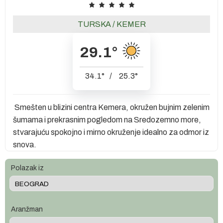
TURSKA
/
KEMER
29.1
°
34.1
°
/
25.3
°
Smešten u blizini centra Kemera, okružen bujnim zelenim
šumama i prekrasnim pogledom na Sredozemno more,
stvarajuću spokojno i mirno okruženje idealno za odmor iz
snova.
Polazak iz
Aranžman