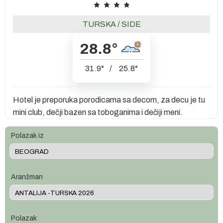
TURSKA
/
SIDE
28.8
°
31.9
°
/
25.8
°
Hotel je preporuka porodicama sa decom, za decu je tu
mini club, dečji bazen sa toboganima i dečiji meni.
Polazak iz
Aranžman
Polazak