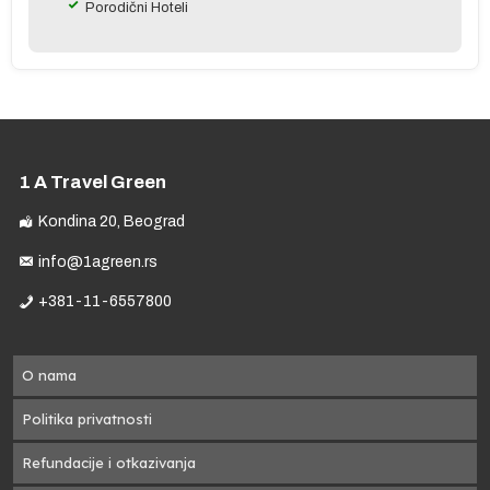
Porodični Hoteli
r
e
1 A Travel Green
Kondina 20, Beograd
ma
je
info@1agreen.rs
m
+381-11-6557800
 u
do
O nama
Politika privatnosti
Refundacije i otkazivanja
na