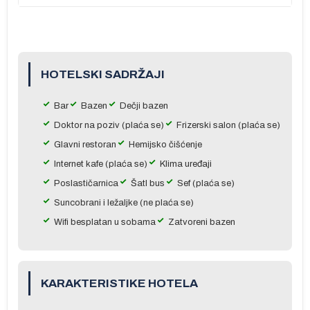
.
HOTELSKI SADRŽAJI
e
Bar
Bazen
Dečji bazen
Doktor na poziv (plaća se)
Frizerski salon (plaća se)
Glavni restoran
Hemijsko čišćenje
Internet kafe (plaća se)
Klima uređaji
Poslastičarnica
Šatl bus
Sef (plaća se)
Suncobrani i ležaljke (ne plaća se)
Wifi besplatan u sobama
Zatvoreni bazen
er
KARAKTERISTIKE HOTELA