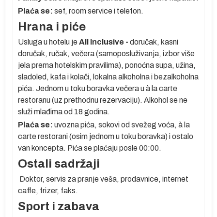
Plaća se:
sef, room service i telefon.
Hrana i piće
lja
Usluga u hotelu je
All Inclusive -
doručak, kasni
doručak, ručak, večera (samoposluživanja, izbor više
ih
jela prema hotelskim pravilima), ponoćna supa, užina,
sladoled, kafa i kolači, lokalna alkoholna i bezalkoholna
pića. Jednom u toku boravka večera u à la carte
 u
restoranu (uz prethodnu rezervaciju). Alkohol se ne
a
služi mlađima od 18 godina.
ta
Plaća se:
uvozna pića, sokovi od svežeg voća, à la
carte restorani (osim jednom u toku boravka) i ostalo
van koncepta. Pića se plaćaju posle 00:00.
Ostali sadržaji
Doktor, servis za pranje veša, prodavnice, internet
caffe, frizer, faks.
Sport i zabava