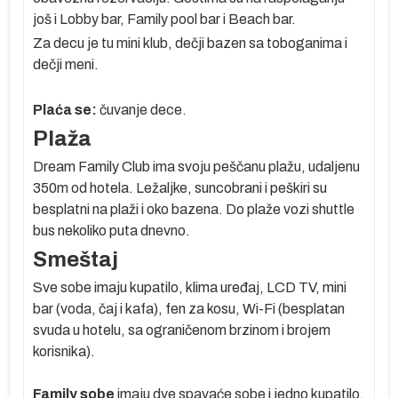
e
još i Lobby bar, Family pool bar i Beach bar.
ko
Za decu je tu mini klub, dečji bazen sa toboganima i
dečji meni.
m
Plaća se:
čuvanje dece.
Plaža
te
Dream Family Club ima svoju peščanu plažu, udaljenu
sa
350m od hotela. Ležaljke, suncobrani i peškiri su
besplatni na plaži i oko bazena. Do plaže vozi shuttle
bus nekoliko puta dnevno.
Smeštaj
e
Sve sobe imaju kupatilo, klima uređaj, LCD TV, mini
bar (voda, čaj i kafa), fen za kosu, Wi-Fi (besplatan
svuda u hotelu, sa ograničenom brzinom i brojem
korisnika).
po
Family sobe
imaju dve spavaće sobe i jedno kupatilo.
a