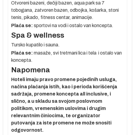
Otvoreni bazeni, dečiji bazen, aqua park sa 7
tobogana, zatvoren bazen, odbojka, košarka, stoni
tenis, pikado, fitness centar, animacije.
Plaća se:
sportovi na vodi i ostalo van koncepta.
e
Spa & wellness
Tursko kupatilo i sauna.
u
Plaća se:
masaže, svi tretmani lica i tela i ostalo van
e
koncepta.
Napomena
Hoteli imaju pravo promene pojedinih usluga,
,
načina plaćanja istih, kao i perioda korišćenja
sadržaja, promene koncepta all inclusive, i
slično, a u skladu sa svojom poslovnom
politikom, vremenskim uslovima i drugim
relevantnim činiocima, te organizator
putovanja za iste promene ne može snositi
ve
odgovornost.
ih