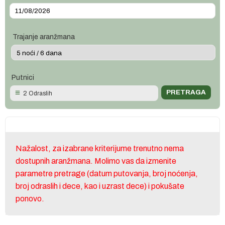
Trajanje aranžmana
Putnici
2 Odraslih
Nažalost, za izabrane kriterijume trenutno nema
dostupnih aranžmana. Molimo vas da izmenite
parametre pretrage (datum putovanja, broj noćenja,
broj odraslih i dece, kao i uzrast dece) i pokušate
ponovo.