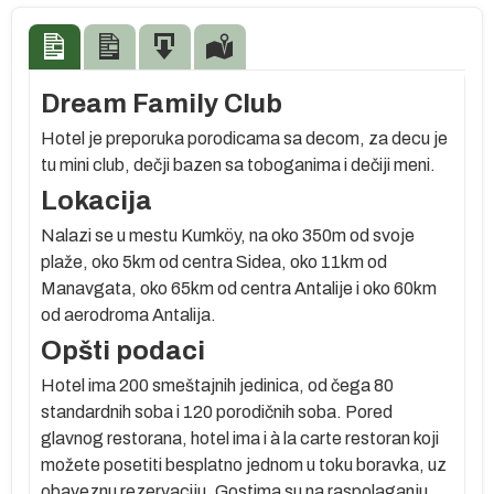
Dream Family Club
Hotel je preporuka porodicama sa decom, za decu je
tu mini club, dečji bazen sa toboganima i dečiji meni.
Lokacija
Nalazi se u mestu Kumköy, na oko 350m od svoje
plaže, oko 5km od centra Sidea, oko 11km od
Manavgata, oko 65km od centra Antalije i oko 60km
oj
od aerodroma Antalija.
Opšti podaci
Hotel ima 200 smeštajnih jedinica, od čega 80
standardnih soba i 120 porodičnih soba. Pored
glavnog restorana, hotel ima i à la carte restoran koji
g
možete posetiti besplatno jednom u toku boravka, uz
obaveznu rezervaciju. Gostima su na raspolaganju