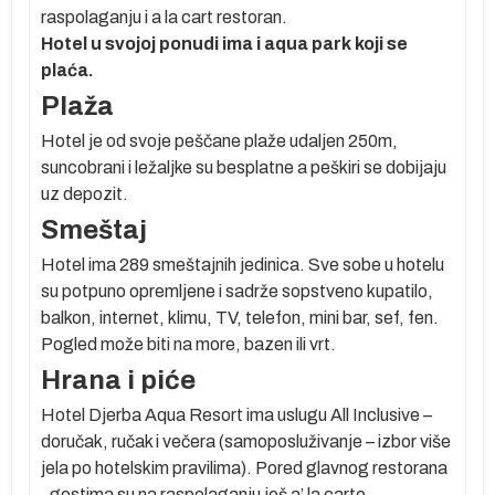
raspolaganju i a la cart restoran.
o,
Hotel u svojoj ponudi ima i aqua park koji se
plaća.
je
Plaža
Hotel je od svoje peščane plaže udaljen 250m,
suncobrani i ležaljke su besplatne a peškiri se dobijaju
uz depozit.
Smeštaj
Hotel ima 289 smeštajnih jedinica. Sve sobe u hotelu
su potpuno opremljene i sadrže sopstveno kupatilo,
balkon, internet, klimu, TV, telefon, mini bar, sef, fen.
Pogled može biti na more, bazen ili vrt.
se
Hrana i piće
Hotel Djerba Aqua Resort ima uslugu All Inclusive –
no
doručak, ručak i večera (samoposluživanje – izbor više
jela po hotelskim pravilima). Pored glavnog restorana
, gostima su na raspolaganju još a’ la carte