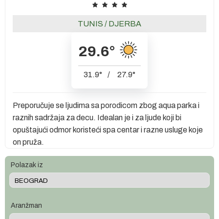
TUNIS
/
DJERBA
29.6
°
31.9
°
/
27.9
°
Preporučuje se ljudima sa porodicom zbog aqua parka i
raznih sadržaja za decu. Idealan je i za ljude koji bi
opuštajući odmor koristeći spa centar i razne usluge koje
on pruža.
Polazak iz
Aranžman