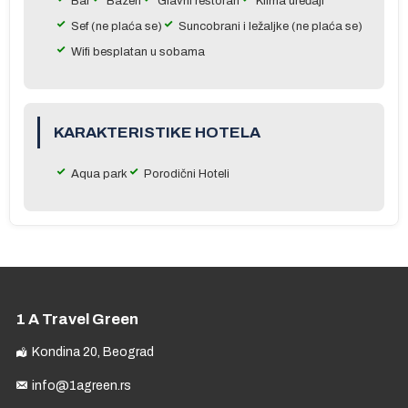
Bar
Bazen
Glavni restoran
Klima uređaji
,
Sef (ne plaća se)
Suncobrani i ležaljke (ne plaća se)
A:
Wifi besplatan u sobama
s
KARAKTERISTIKE HOTELA
a
Aqua park
Porodični Hoteli
1 A Travel Green
Kondina 20, Beograd
info@1agreen.rs