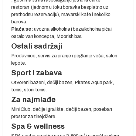
restoran (jednom u toku boravka besplatno uz
prethodnu rezervaciju), mavarski kafe i nekoliko
barova.
ga,
Plaća se:
uvozna alkoholna i bezalkoholna pića i
ostalo van koncepta, Moorish bar.
Ostali sadržaji
Prodavnice, servis za pranje i peglanje veša, salon
lepote.
Sport i zabava
Otvoreni bazeni, dečiji bazen, Pirates Aqua park,
tenis, stoni tenis.
Za najmlađe
Mini Club, dečije igralište, dečiji bazen, poseban
prostor za tinejdžere.
Spa & wellness
u
SPA centar prostire se na 2.800 m² i u opuštajućem