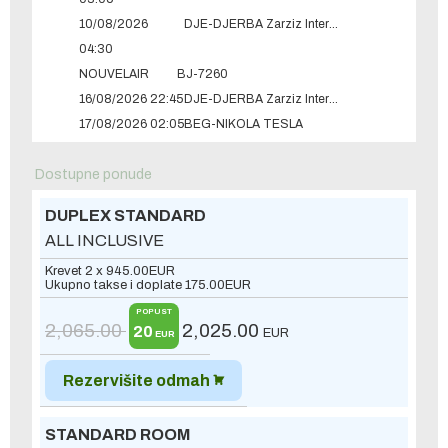
10/08/2026
DJE-DJERBA Zarziz International Airport
04:30
NOUVELAIR
BJ-7260
16/08/2026 22:45
DJE-DJERBA Zarziz International Airport
17/08/2026 02:05
BEG-NIKOLA TESLA
Dostupne ponude
DUPLEX STANDARD
ALL INCLUSIVE
Krevet 2 x
945.00
EUR
Ukupno takse i doplate
175.00
EUR
POPUST
2,065.00
2,025.00
20
EUR
EUR
Rezervišite odmah
STANDARD ROOM