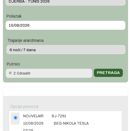
Polazak
Trajanje aranžmana
Putnici
2 Odraslih
Opcije prevoza
NOUVELAIR
BJ-7261
10/08/2026
BEG-NIKOLA TESLA
03:05