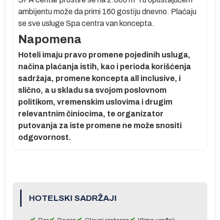
ambijentu može da primi 160 gostiju dnevno. Plaćaju
se sve usluge Spa centra van koncepta.
Napomena
Hoteli imaju pravo promene pojedinih usluga,
načina plaćanja istih, kao i perioda korišćenja
sadržaja, promene koncepta all inclusive, i
slično, a u skladu sa svojom poslovnom
ma
politikom, vremenskim uslovima i drugim
je
relevantnim činiocima, te organizator
m
putovanja za iste promene ne može snositi
u
odgovornost.
do
na
HOTELSKI SADRŽAJI