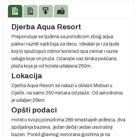
Djerba Aqua Resort
Preporučuje se ljudima sa porodicom zbog aqua
parka i raznih sadržaja za decu. Idealan je i za ljude
koji bi opuštajući odmor koristeći spa centar i razne
usluge koje on pruža. Očaraće vas široka peščana
plaža koja je od hotela udaljena 250m.
Lokacija
Djerba Aqua Resort se nalazi u oblasti Midoun u
Djerbi, na samo 250 metara od plaže. Od aerodroma
je udaljen 25km.
Opšti podaci
Hotel u svojoj ponudi ima 289 smeštajnih jedinica, dva
m
spoljašnja bazena, jedan dečiji i jedan unutrašnji
bazen. Pored glavnog restorana gostima je na