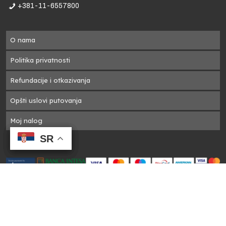
+381-11-6557800
e
O nama
Politika privatnosti
Refundacije i otkazivanja
Opšti uslovi putovanja
Moj nalog
SR
SR
SR
SR
u.
na
1 A Travel Green - ©2025
di