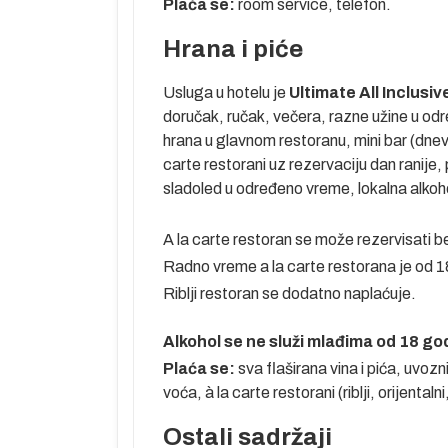
Plaća se:
room service, telefon.
 Kemeru, a
tika Kemera su
Hrana i piće
ibija do
anih. Priroda i
Usluga u hotelu je
Ultimate All Inclusiv
ma puno toga i
doručak, ručak, večera, razne užine u odr
 Fazelis...
hrana u glavnom restoranu, mini bar (dnev
icom i jaht
carte restorani uz rezervaciju dan ranije
sladoled u određeno vreme, lokalna alkoho
A la carte restoran se može rezervisati b
Radno vreme a la carte restorana je od 
Riblji restoran se dodatno naplaćuje.
Alkohol se ne služi mlađima od 18 go
Plaća se:
sva flaširana vina i pića, uvo
voća, à la carte restorani (riblji, orijentaln
 pre leta.
enje.
Ostali sadržaji