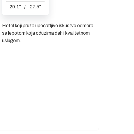
29.1
°
/
27.5
°
Hotel koji pruža upečatljivo iskustvo odmora
sa lepotom koja oduzima dah i kvalitetnom
uslugom.