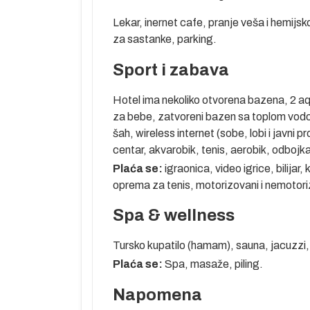
Lekar, inernet cafe, pranje veša i hemijsko
mor,
za sastanke, parking.
Sport i zabava
Hotel ima nekoliko otvorena bazena, 2 aqu
tinaciji i
za bebe, zatvoreni bazen sa toplom vodom
učaju potrebe
šah, wireless internet (sobe, lobi i javni 
spoloživosti
centar, akvarobik, tenis, aerobik, odbojka 
oletanje za
Plaća se:
igraonica, video igrice, bilijar
oprema za tenis, motorizovani i nemotoriz
retragom na
Spa & wellness
ametara
ba....).
Tursko kupatilo (hamam), sauna, jacuzzi,
Plaća se:
Spa, masaže, piling.
Napomena