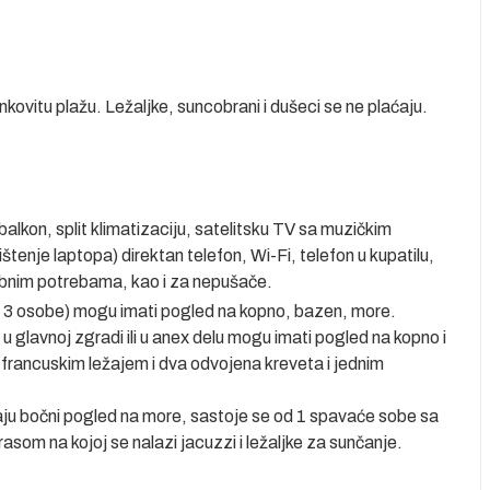
ovitu plažu. Ležaljke, suncobrani i dušeci se ne plaćaju.
balkon, split klimatizaciju, satelitsku TV sa muzičkim
štenje laptopa) direktan telefon, Wi-Fi, telefon u kupatilu,
bnim potrebama, kao i za nepušače.
x 3 osobe) mogu imati pogled na kopno, bazen, more.
u glavnoj zgradi ili u anex delu mogu imati pogled na kopno i
francuskim ležajem i dva odvojena kreveta i jednim
aju bočni pogled na more, sastoje se od 1 spavaće sobe sa
asom na kojoj se nalazi jacuzzi i ležaljke za sunčanje.