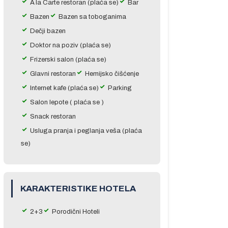
A`la Carte restoran (plaća se)
Bar
Bazen
Bazen sa toboganima
Dečji bazen
Doktor na poziv (plaća se)
Frizerski salon (plaća se)
Glavni restoran
Hemijsko čišćenje
Internet kafe (plaća se)
Parking
Salon lepote ( plaća se )
Snack restoran
Usluga pranja i peglanja veša (plaća
se)
KARAKTERISTIKE HOTELA
2+3
Porodični Hoteli