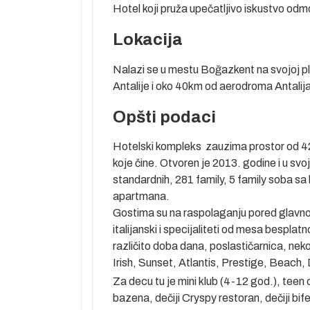
Hotel koji pruža upečatljivo iskustvo od
Lokacija
Nalazi se u mestu Boğazkent na svojoj p
Antalije i oko 40km od aerodroma Antalij
Opšti podaci
edan od
jski centar
Hotelski kompleks zauzima prostor od 42
centar šopinga
koje čine. Otvoren je 2013. godine i u sv
jpopularniji
standardnih, 281 family, 5 family soba 
du) i Lara na
apartmana.
rge sa koga su
Gostima su na raspolaganju pored glavnog re
italijanski i specijaliteti od mesa bespla
e dugačke
različito doba dana, poslastičarnica, nek
nika drugi je
Irish, Sunset, Atlantis, Prestige, Beach,
la, brojnih
Za decu tu je mini klub (4-12 god.), teen c
unarodni
bazena, dečiji Cryspy restoran, dečiji bif
 a nedaleko od