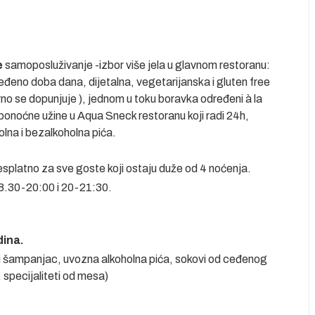
e
samoposluživanje -izbor više jela u glavnom restoranu:
eđeno doba dana, dijetalna, vegetarijanska i gluten free
no se dopunjuje ), jednom u toku boravka određeni à la
, ponoćne užine u Aqua Sneck restoranu koji radi 24h,
lna i bezalkoholna pića.
esplatno za sve goste koji ostaju duže od 4 noćenja.
18.30-20:00 i 20-21:30.
dina.
zni šampanjac, uvozna alkoholna pića, sokovi od ceđenog
i, specijaliteti od mesa)