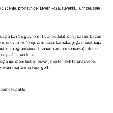
 čišćenje, prodavnice (juvelir, koža, suveniri…), frizer, sale
a parka ( 1 u glavnom i 1 u anex delu), dečiji bazen, bazen
, dnevne i večernje animacije, karaoke, joga i meditacija,
prostor, sa ograničenom brzinom i brojem korisnika), fitness
na plaži, stoni tenis.
, kuglanje, stoni fudbal, osvetljenje teniskih terena uveče,
ovani sportovi na vodi, golf.
 parno kupatilo.