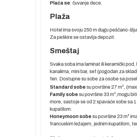
mesto sa
Plaća se
: čuvanje dece.
peščana
Plaža
e 4 centralna
Hotel ima svoju 250 m dugu peščano-šljunk
 od najvećih
Za peškire se ostavlja depozit.
 5 zvezdica.
og sporta.
Smeštaj
 veliki
leka su tri
Svaka soba ima laminat ili keramički pod, 
aerodroma oko
kanalima, mini bar, sef (pogodan za skladi
fen. Dostupne su sobe za osobe sa pose
njive lepote.
Standard sobe
su površine 27 m², (ma
a u Sideu. U
Family sobe
su površine 33 m²,mogu biti 
ar, razvio se
more, sastoje se od 2 spavaće sobe sa 1 
ada nalazi se
kupatilom.
maraju u
Honeymoon sobe
su površine 23 m² im
francuskim ležajem, jednim kupatilom, ter
 obale opasane
teransku klimu,