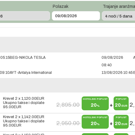
Polazak
Trajanje aranžm
05:15
BEG-NIKOLA TESLA
09/08/2026
A
08:40
09:10
AYT-Antalya International
13/08/2026 10:45
Krevet 2 x
1,120.00
EUR
HOTELSKI POPUST
POPUST
Ukupno takse i doplate
2,895.00
2
20
+
20
%
EUR
95.00
EUR
Krevet 2 x
1,142.00
EUR
HOTELSKI POPUST
POPUST
Ukupno takse i doplate
2,950.00
2
20
+
20
%
EUR
95.00
EUR