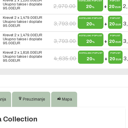
Krevet 2 x
1,150.00
EUR
HOTELSKI POPUST
POPUST
Ukupno takse i doplate
2,970.00
2
20
+
20
%
EUR
95.00
EUR
Krevet 2 x
1,479.00
EUR
HOTELSKI POPUST
POPUST
Ukupno takse i doplate
3,793.00
3
20
+
20
%
EUR
95.00
EUR
Krevet 2 x
1,479.00
EUR
HOTELSKI POPUST
POPUST
Ukupno takse i doplate
3,793.00
3
20
+
20
%
EUR
95.00
EUR
Krevet 2 x
1,816.00
EUR
HOTELSKI POPUST
POPUST
Ukupno takse i doplate
4,635.00
3
20
+
20
%
EUR
95.00
EUR
anja
Preuzimanje
Mapa
 Collection