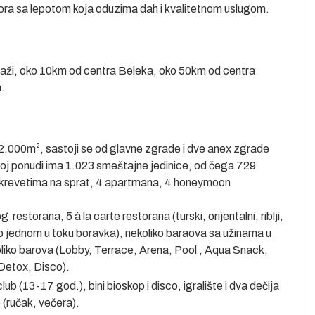
mora sa lepotom koja oduzima dah i kvalitetnom uslugom.
laži, oko 10km od centra Beleka, oko 50km od centra
a.
.000m², sastoji se od glavne zgrade i dve anex zgrade
ojoj ponudi ima 1.023 smeštajne jedinice, od čega 729
sa krevetima na sprat, 4 apartmana, 4 honeymoon
storana, 5 à la carte restorana (turski, orijentalni, riblji,
tno jednom u toku boravka), nekoliko baraova sa užinama u
oliko barova (Lobby, Terrace, Arena, Pool , Aqua Snack,
 Detox, Disco).
lub (13-17 god.), bini bioskop i disco, igralište i dva dečija
e (ručak, večera).