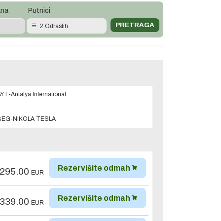
ana
Putnici
2 Odraslih
YT-Antalya International
BEG-NIKOLA TESLA
Rezervišite odmah
,295.00
EUR
Rezervišite odmah
,339.00
EUR