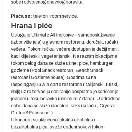
sobe i odvojenog dnevnog boravka.
Plaća se:
telefon i room service.
Hrana i piće
Usluga
je Ultimate All Inclusive – samoposluživanje
(izbor više jela) u glavnom restoranu: doručak, ručak i
večera. Tokom ručka i večere dostupan je dečiji meni,
kao i dijeteski i vegetarijanski. Na raznim lokacijama
tokom celog dana se služe užine: pice, hamburgeri,
gozleme (Pool Snack restoran, Beach Snack
restoran i Gozleme house). Gostima su na
raspolaganju 3 à la carte restorana (italijanski, turski,
e
riblji) uz rezervaciju dan ranije besplatno je korišćenje
jednom u toku boravka (minimum 7 dana). U određeno
u
doba dana se služe sladoled, keks i kolači (,,Crystal
Coffee&Patisserie”).
e
U koncept su uključena lokalna alkoholna i
bezalkoholna pića, sveže ceđeni sokovi tokom