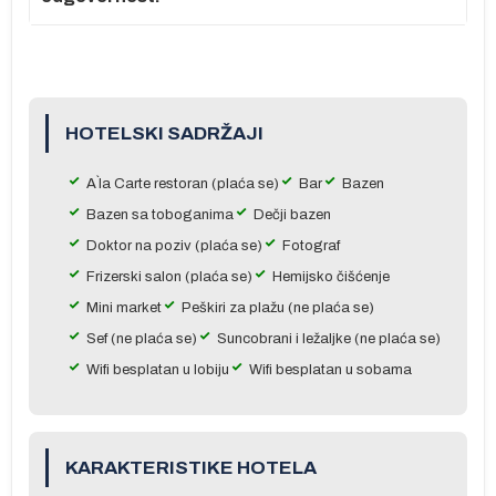
m
 u
do
HOTELSKI SADRŽAJI
A`la Carte restoran (plaća se)
Bar
Bazen
na
Bazen sa toboganima
Dečji bazen
Doktor na poziv (plaća se)
Fotograf
Frizerski salon (plaća se)
Hemijsko čišćenje
a,
Mini market
Peškiri za plažu (ne plaća se)
Sef (ne plaća se)
Suncobrani i ležaljke (ne plaća se)
Wifi besplatan u lobiju
Wifi besplatan u sobama
KARAKTERISTIKE HOTELA