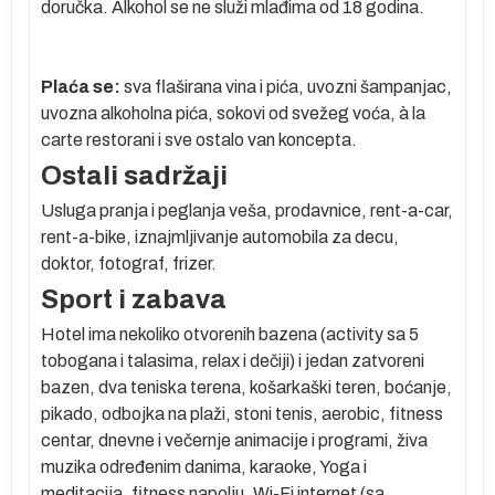
doručka. Alkohol se ne služi mlađima od 18 godina.
,
Plaća se:
sva flaširana vina i pića, uvozni šampanjac,
uvozna alkoholna pića, sokovi od svežeg voća, à la
carte restorani i sve ostalo van koncepta.
Ostali sadržaji
ve
ih
Usluga pranja i peglanja veša, prodavnice, rent-a-car,
rent-a-bike, iznajmljivanje automobila za decu,
.
doktor, fotograf, frizer.
Sport i zabava
Hotel
ima nekoliko otvorenih bazena (activity sa 5
e
tobogana i talasima, relax i dečiji) i jedan zatvoreni
bazen, dva teniska terena, košarkaški teren, boćanje,
pikado, odbojka na plaži, stoni tenis, aerobic, fitness
centar, dnevne i večernje animacije i programi, živa
muzika određenim danima, karaoke, Yoga i
meditacija, fitness napolju, Wi-Fi internet (sa