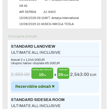
08:40
AIR SERBIA
JU-9403
13/08/2026 09:10
AYT-Antalya International
13/08/2026 10:45
BEG-NIKOLA TESLA
Dostupne ponude
STANDARD LANDVIEW
ULTIMATE ALL INCLUSIVE
Krevet 2 x
1,244.00
EUR
Ukupno takse i doplate
95.00
EUR
HOTELSKI POPUST
POPUST
2,859.00
2,543.00
10
+
20
EUR
%
EUR
Rezervišite odmah
STANDARD SIDESEA ROOM
ULTIMATE ALL INCLUSIVE