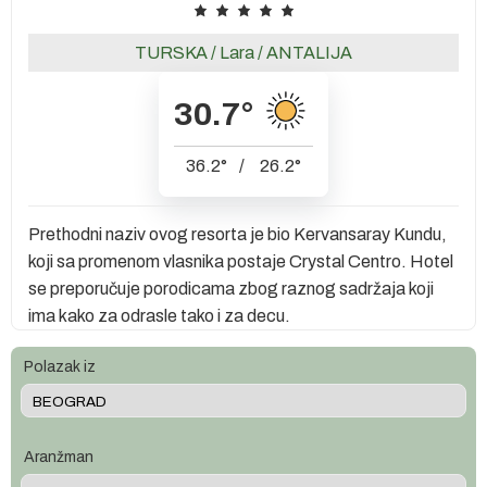
TURSKA
/
Lara
/
ANTALIJA
30.7
°
36.2
°
/
26.2
°
Prethodni naziv ovog resorta je bio Kervansaray Kundu,
koji sa promenom vlasnika postaje Crystal Centro. Hotel
se preporučuje porodicama zbog raznog sadržaja koji
ima kako za odrasle tako i za decu.
Polazak iz
Aranžman