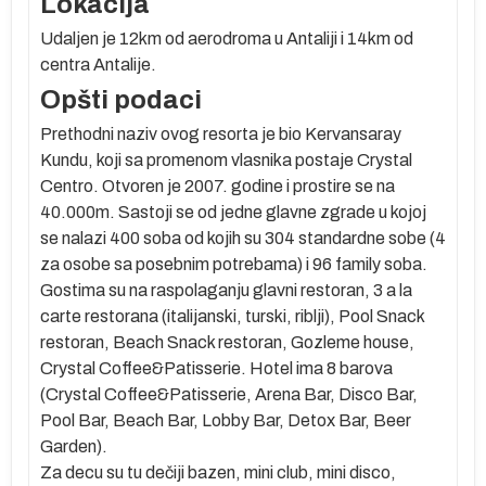
Lokacija
oj
Udaljen je 12km od aerodroma u Antaliji i 14km od
centra Antalije.
Opšti podaci
Prethodni naziv ovog resorta je bio Kervansaray
Kundu, koji sa promenom vlasnika postaje Crystal
g
Centro. Otvoren je 2007. godine i prostire se na
40.000m. Sastoji se od jedne glavne zgrade u kojoj
e
se nalazi 400 soba od kojih su 304 standardne sobe (4
ko
za osobe sa posebnim potrebama) i 96 family soba.
Gostima su na raspolaganju glavni restoran, 3 a la
m
carte restorana (italijanski, turski, riblji), Pool Snack
restoran, Beach Snack restoran, Gozleme house,
Crystal Coffee&Patisserie. Hotel ima 8 barova
(Crystal Coffee&Patisserie, Arena Bar, Disco Bar,
te
Pool Bar, Beach Bar, Lobby Bar, Detox Bar, Beer
sa
Garden).
Za decu su tu dečiji bazen, mini club, mini disco,