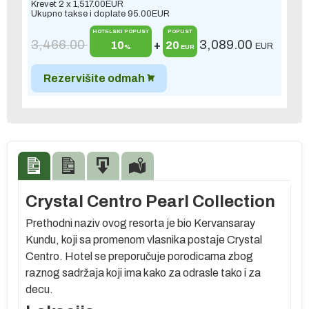
Krevet 2 x
1,517.00
EUR
Ukupno takse i doplate
95.00
EUR
HOTELSKI POPUST
POPUST
3,466.00
3,089.00
10
+
20
EUR
%
EUR
Rezervišite odmah
Crystal Centro Pearl Collection
Prethodni naziv ovog resorta je bio Kervansaray
Kundu, koji sa promenom vlasnika postaje Crystal
Centro. Hotel se preporučuje porodicama zbog
raznog sadržaja koji ima kako za odrasle tako i za
decu.