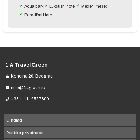
a
Aqua park
Luksuzni hotel
Medeni mesec
Porodični Hoteli
1 A Travel Green
Kondina 20, Beograd
info@1agreen.rs
e
+381-11-6557800
ja
O nama
Politika privatnosti