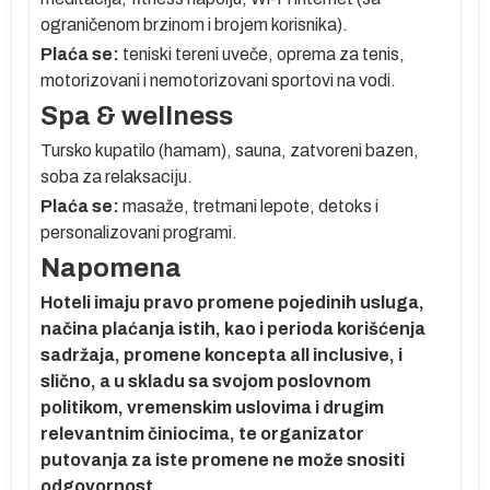
ograničenom brzinom i brojem korisnika).
Plaća se:
teniski tereni uveče, oprema za tenis,
motorizovani i nemotorizovani sportovi na vodi.
Spa & wellness
Tursko
kupatilo (hamam), sauna, zatvoreni bazen,
er
soba za relaksaciju.
Plaća se:
masaže, tretmani lepote, detoks i
personalizovani programi.
Napomena
r
e
Hoteli
imaju pravo promene pojedinih usluga,
načina plaćanja istih, kao i perioda korišćenja
sadržaja, promene koncepta all inclusive, i
slično, a u skladu sa svojom poslovnom
politikom, vremenskim uslovima i drugim
relevantnim činiocima, te organizator
ma
putovanja za iste promene ne može snositi
je
odgovornost.