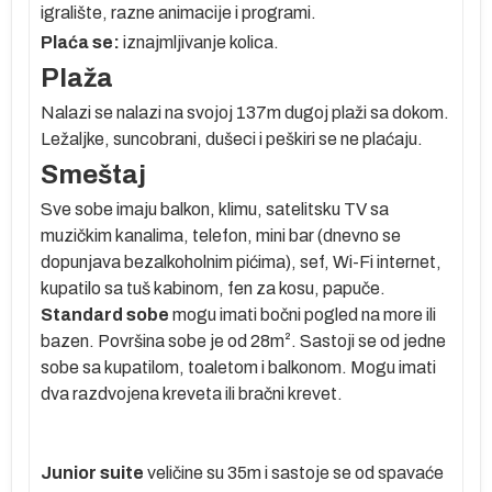
igralište, razne animacije i programi.
Plaća se:
iznajmljivanje kolica.
e
Plaža
Nalazi
se nalazi na svojoj 137m dugoj plaži sa dokom.
Ležaljke, suncobrani, dušeci i peškiri se ne plaćaju.
po
Smeštaj
Sve sobe imaju balkon, klimu, satelitsku TV sa
a
muzičkim kanalima, telefon, mini bar (dnevno se
dopunjava bezalkoholnim pićima), sef, Wi-Fi internet,
kupatilo sa tuš kabinom, fen za kosu, papuče.
lja
Standard sobe
mogu imati bočni pogled na more ili
bazen. Površina sobe je od 28m². Sastoji se od jedne
ih
sobe sa kupatilom, toaletom i balkonom. Mogu imati
dva razdvojena kreveta ili bračni krevet.
 u
a
Junior suite
veličine su 35m i sastoje se od spavaće
ta