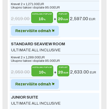
Krevet 2 x
1,271.00
EUR
Ukupno takse i doplate
95.00
EUR
HOTELSKI POPUST
POPUST
2,919.00
2,597.00
10
+
20
EUR
%
EUR
Rezervišite odmah
STANDARD SEAVIEW ROOM
ULTIMATE ALL INCLUSIVE
Krevet 2 x
1,289.00
EUR
Ukupno takse i doplate
95.00
EUR
HOTELSKI POPUST
POPUST
2,959.00
2,633.00
10
+
20
EUR
%
EUR
Rezervišite odmah
JUNIOR SUITE
ULTIMATE ALL INCLUSIVE