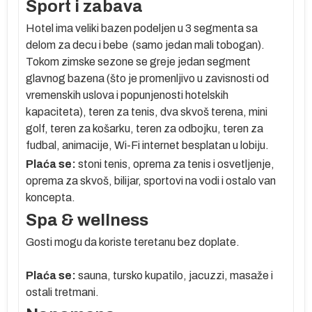
Sport i zabava
a
o-
Hotel ima veliki bazen podeljen u 3 segmenta sa
delom za decu i bebe (samo jedan mali tobogan).
Tokom zimske sezone se greje jedan segment
glavnog bazena (što je promenljivo u zavisnosti od
vremenskih uslova i popunjenosti hotelskih
kapaciteta), teren za tenis, dva skvoš terena, mini
ni,
golf, teren za košarku, teren za odbojku, teren za
g
fudbal, animacije, Wi-Fi internet besplatan u lobiju.
Plaća se:
stoni tenis, oprema za tenis i osvetljenje,
oprema za skvoš, bilijar, sportovi na vodi i ostalo van
koncepta.
Spa & wellness
Gosti mogu da koriste teretanu bez doplate.
:
Plaća se:
sauna, tursko kupatilo, jacuzzi, masaže i
ostali tretmani.
na