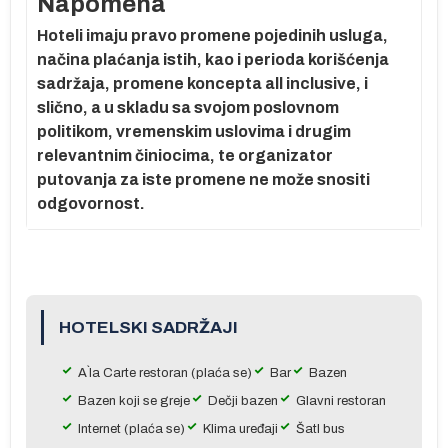
Napomena
.
Hoteli imaju pravo promene pojedinih usluga,
ma
načina plaćanja istih, kao i perioda korišćenja
ane
sadržaja, promene koncepta all inclusive, i
slično, a u skladu sa svojom poslovnom
politikom, vremenskim uslovima i drugim
relevantnim činiocima, te organizator
putovanja za iste promene ne može snositi
odgovornost.
e
HOTELSKI SADRŽAJI
A`la Carte restoran (plaća se)
Bar
Bazen
a
Bazen koji se greje
Dečji bazen
Glavni restoran
Internet (plaća se)
Klima uređaji
Šatl bus