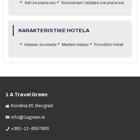
Sef (ne plaća se)
Suncobrani i ležaljke (ne plaća se)
na
KARAKTERISTIKE HOTELA
a
Idealan za mlade
Medeni mesec
Porodični Hoteli
og
u
ru
e
1 A Travel Green
Kondina 20, Beograd
e
info@1agreen.rs
+381-11-6557800