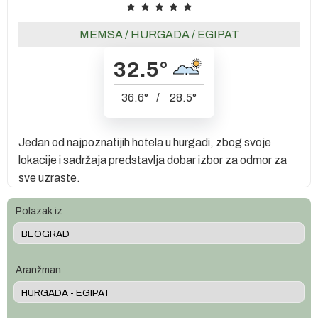
MEMSA
/
HURGADA
/
EGIPAT
32.5
°
36.6
°
/
28.5
°
Jedan od najpoznatijih hotela u hurgadi, zbog svoje
lokacije i sadržaja predstavlja dobar izbor za odmor za
sve uzraste.
Polazak iz
Aranžman