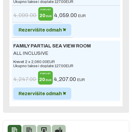
Ukupno takse i doplate
127.00
EUR
POPUST
4,099.00
4,059.00
20
EUR
EUR
Rezervišite odmah
FAMILY PARTIAL SEA VIEW ROOM
ALL INCLUSIVE
Krevet 2 x
2,060.00
EUR
Ukupno takse i doplate
127.00
EUR
POPUST
4,247.00
4,207.00
20
EUR
EUR
Rezervišite odmah