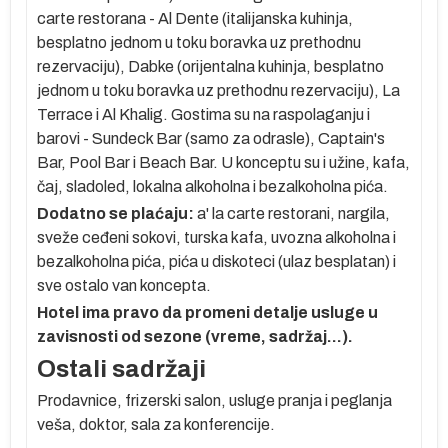
carte restorana - Al Dente (italijanska kuhinja,
besplatno jednom u toku boravka uz prethodnu
o
rezervaciju), Dabke (orijentalna kuhinja, besplatno
jednom u toku boravka uz prethodnu rezervaciju), La
Terrace i Al Khalig. Gostima su na raspolaganju i
 je
barovi - Sundeck Bar (samo za odrasle), Captain's
Bar, Pool Bar i Beach Bar. U konceptu su i užine, kafa,
čaj, sladoled, lokalna alkoholna i bezalkoholna pića.
a
Dodatno se plaćaju:
a' la carte restorani, nargila,
sveže ceđeni sokovi, turska kafa, uvozna alkoholna i
a,
bezalkoholna pića, pića u diskoteci (ulaz besplatan) i
sve ostalo van koncepta.
–
Hotel ima pravo da promeni detalje usluge u
zavisnosti od sezone (vreme, sadržaj…).
Ostali sadržaji
i
 3
Prodavnice, frizerski salon, usluge pranja i peglanja
k
veša, doktor, sala za konferencije.