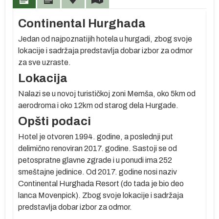
Continental Hurghada
Jedan od najpoznatijih hotela u hurgadi, zbog svoje
lokacije i sadržaja predstavlja dobar izbor za odmor
za sve uzraste.
Lokacija
Nalazi se u novoj turističkoj zoni Memša, oko 5km od
aerodroma i oko 12km od starog dela Hurgade.
Opšti podaci
Hotel je otvoren 1994. godine, a poslednji put
delimično renoviran 2017. godine. Sastoji se od
re
petospratne glavne zgrade i u ponudi ima 252
smeštajne jedinice. Od 2017. godine nosi naziv
se
Continental Hurghada Resort (do tada je bio deo
m
lanca Movenpick). Zbog svoje lokacije i sadržaja
predstavlja dobar izbor za odmor.