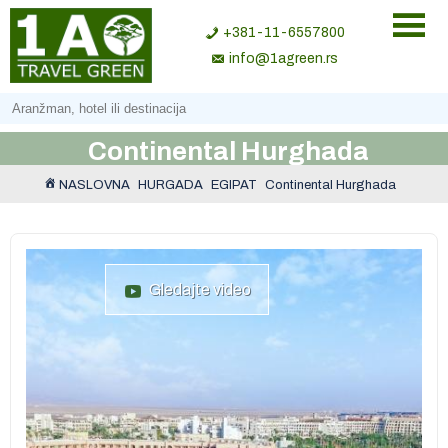
+381-11-6557800
info@1agreen.rs
Continental Hurghada
NASLOVNA
HURGADA
EGIPAT
Continental Hurghada
Gledajte video