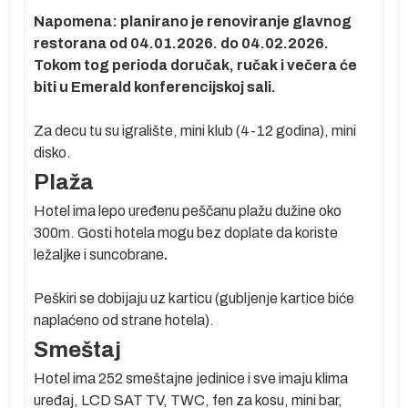
e
Napomena: planirano je renoviranje glavnog
restorana od
04.01.2026. do 04.02.2026.
Tokom tog perioda doručak, ručak i večera će
biti u Emerald konferencijskoj sali.
di
Za decu tu su igralište, mini klub (4-12 godina), mini
disko.
om
Plaža
ki
Hotel ima lepo uređenu peščanu plažu dužine oko
300m. Gosti hotela mogu bez doplate da koriste
j
ležaljke i suncobrane
.
Peškiri se dobijaju uz karticu (gubljenje kartice biće
naplaćeno od strane hotela).
Smeštaj
Hotel ima 252 smeštajne jedinice i sve imaju klima
uređaj, LCD SAT TV, TWC, fen za kosu, mini bar,