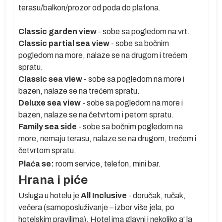
terasu/balkon/prozor od poda do plafona.
Classic garden view
- sobe sa pogledom na vrt.
Classic partial sea view
- sobe sa bočnim
pogledom na more, nalaze se na drugom i trećem
no
spratu.
Classic sea view
- sobe sa pogledom na more i
bazen, nalaze se na trećem spratu.
Deluxe sea view
- sobe sa pogledom na more i
bazen, nalaze se na četvrtom i petom spratu.
Family sea side
- sobe sa bočnim pogledom na
more, nemaju terasu, nalaze se na drugom, trećem i
četvrtom spratu.
oko
Plaća se:
room service, telefon, mini bar.
 se
Hrana i piće
Usluga u hotelu je
A
ll Inclusive
- doručak, ručak,
je
večera (samoposluživanje – izbor više jela, po
hotelskim pravilima). Hotel ima glavni i nekoliko a' la