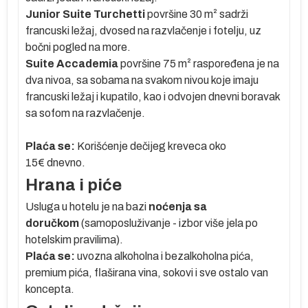
mu
Junior Suite Turchetti
površine 30 m² sadrži
francuski ležaj, dvosed na razvlačenje i fotelju
, uz
bočni pogled na more
.
Suite Accademia
površine 75 m² raspoređena je na
dva nivoa
, sa sobama na svakom nivou koje imaju
francuski ležaj i kupatilo
, kao i
odvojen dnevni boravak
1€
sa sofom na razvlačenje
.
Plaća se:
Korišćenje dečijeg kreveca oko
15€ dnevno.
Hrana i piće
Usluga u hotelu je na bazi
noćenja sa
doručkom
(samoposluživanje - izbor više jela po
hotelskim pravilima).
Plaća se:
uvozna alkoholna i bezalkoholna pića,
premium pića, flaširana vina, sokovi i sve ostalo van
,
koncepta.