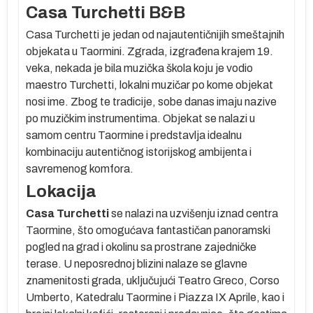
Casa Turchetti B&B
Casa Turchetti
je jedan od najautentičnijih smeštajnih
objekata u Taormini. Zgrada, izgrađena krajem
19.
veka
, nekada je bila
muzička škola
koju je vodio
maestro Turchetti
, lokalni muzičar po kome objekat
nosi ime. Zbog te tradicije, sobe danas imaju nazive
vo
po muzičkim instrumentima. Objekat se nalazi u
a,
samom centru Taormine i predstavlja idealnu
ćom
kombinaciju autentičnog istorijskog ambijenta i
om
savremenog komfora.
Lokacija
Casa Turchetti
se nalazi na uzvišenju iznad centra
će
Taormine, što omogućava fantastičan panoramski
pogled na grad i okolinu sa prostrane zajedničke
ne
terase. U neposrednoj blizini nalaze se glavne
znamenitosti grada, uključujući
Teatro Greco, Corso
Umberto, Katedralu Taormine i Piazza IX Aprile
, kao i