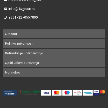
to
info@1agreen.rs
+381-11-6557800
O nama
Politika privatnosti
Refundacije i otkazivanja
Opšti uslovi putovanja
se
Moj nalog
pre