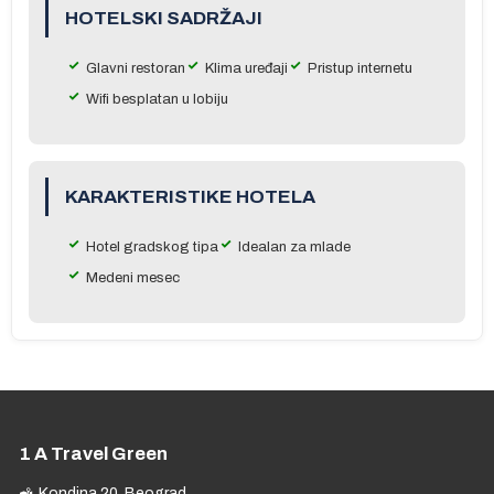
HOTELSKI SADRŽAJI
Glavni restoran
Klima uređaji
Pristup internetu
 u
Wifi besplatan u lobiju
KARAKTERISTIKE HOTELA
a
Hotel gradskog tipa
Idealan za mlade
Medeni mesec
se
1 A Travel Green
Kondina 20, Beograd