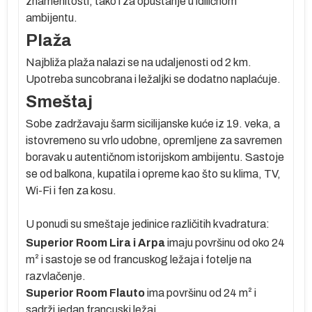
znamenitosti, tako i za opuštanje u idiličnom
ambijentu.
jem
Plaža
Najbliža plaža nalazi se na udaljenosti od 2 km.
Upotreba suncobrana i ležaljki se dodatno naplaćuje.
Smeštaj
Sobe zadržavaju šarm sicilijanske kuće iz 19. veka, a
na
istovremeno su vrlo udobne, opremljene za savremen
boravak u autentičnom istorijskom ambijentu. Sastoje
se od
balkona, kupatila
i opreme kao što su
klima, TV,
,
Wi-Fi i fen za kosu.
U ponudi su smeštaje jedinice različitih kvadratura:
A:
Superior Room Lira i Arpa
imaju površinu od oko 24
m² i sastoje se od
francuskog ležaja i fotelje na
razvlačenje
.
Superior Room Flauto
ima površinu od 24 m² i
sadrži
jedan francuski ležaj
.