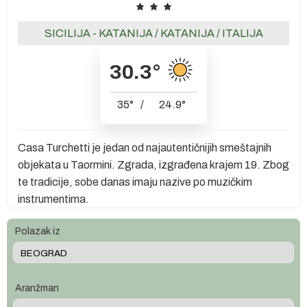
SICILIJA - KATANIJA
/
KATANIJA
/
ITALIJA
30.3
°
35
°
/
24.9
°
Casa Turchetti je jedan od najautentičnijih smeštajnih
objekata u Taormini. Zgrada, izgrađena krajem 19. Zbog
te tradicije, sobe danas imaju nazive po muzičkim
instrumentima.
Polazak iz
Aranžman