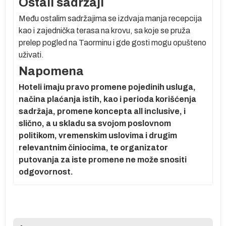
Ostali sadržaji
Među ostalim sadržajima se izdvaja manja recepcija
kao i
zajednička terasa na krovu
, sa koje se pruža
prelep pogled na Taorminu
i gde gosti mogu opušteno
uživati.
Napomena
Hoteli imaju pravo promene pojedinih usluga,
načina plaćanja istih, kao i perioda korišćenja
 2
sadržaja, promene koncepta all inclusive, i
slično, a u skladu sa svojom poslovnom
a
politikom, vremenskim uslovima i drugim
relevantnim činiocima, te organizator
putovanja za iste promene ne može snositi
odgovornost.