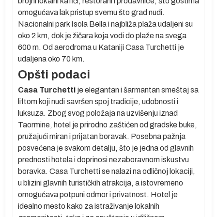
brojni lokalni kafići, restorani i prodavnice, što gostima
omogućava lak pristup svemu što grad nudi.
Nacionalni park
Isola Bella
i najbliža plaža udaljeni su
oko 2 km, dok je žičara koja vodi do plaže na svega
600 m. Od aerodroma u Kataniji Casa Turchetti je
udaljena oko 70 km.
Opšti podaci
er
Casa Turchetti
je elegantan i šarmantan smeštaj sa
a.
liftom koji nudi savršen spoj tradicije, udobnosti i
luksuza. Zbog svog položaja na
uzvišenju
iznad
Taormine
, hotel je prirodno zaštićen od gradske buke,
zi
pružajući miran i prijatan boravak.
Posebna pažnja
posvećena je svakom detalju
, što je jedna od glavnih
prednosti hotela i doprinosi nezaboravnom iskustvu
boravka. Casa Turchetti se nalazi na odličnoj lokaciji,
u blizini glavnih turističkih atrakcija, a istovremeno
omogućava potpuni odmor i privatnost. Hotel je
idealno mesto kako za istraživanje lokalnih