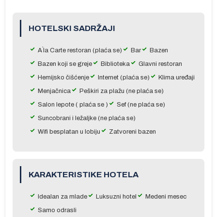
HOTELSKI SADRŽAJI
A`la Carte restoran (plaća se)
Bar
Bazen
Bazen koji se greje
Biblioteka
Glavni restoran
a
Hemijsko čišćenje
Internet (plaća se)
Klima uređaji
Menjačnica
Peškiri za plažu (ne plaća se)
Salon lepote ( plaća se )
Sef (ne plaća se)
Suncobrani i ležaljke (ne plaća se)
Wifi besplatan u lobiju
Zatvoreni bazen
na
a
og
KARAKTERISTIKE HOTELA
u
ru
Idealan za mlade
Luksuzni hotel
Medeni mesec
e
Samo odrasli