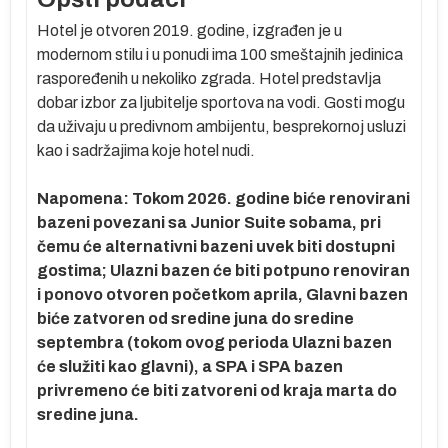
Hotel je otvoren 2019. godine, izgrađen je u
modernom stilu i u ponudi ima 100 smeštajnih jedinica
re
raspoređenih u nekoliko zgrada. Hotel predstavlja
dobar izbor za ljubitelje sportova na vodi. Gosti mogu
se
da uživaju u predivnom ambijentu, besprekornoj usluzi
m
kao i sadržajima koje hotel nudi.
Napomena: Tokom 2026. godine biće renovirani
e
bazeni povezani sa Junior Suite sobama, pri
čemu će alternativni bazeni uvek biti dostupni
gostima; Ulazni bazen će biti potpuno renoviran
i ponovo otvoren početkom aprila, Glavni bazen
biće zatvoren od sredine juna do sredine
di
septembra (tokom ovog perioda Ulazni bazen
će služiti kao glavni), a SPA i SPA bazen
om
privremeno će biti zatvoreni od kraja marta do
ki
sredine juna.