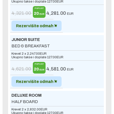
Ukupno takse i doplate
127.00
EUR
POPUST
4,321.00
4,281.00
20
EUR
EUR
Rezervišite odmah
JUNIOR SUITE
BED & BREAKFAST
Krevet 2 x
2,247.00
EUR
Ukupno takse i doplate
127.00
EUR
POPUST
4,621.00
4,581.00
20
EUR
EUR
Rezervišite odmah
DELUXE ROOM
HALF BOARD
Krevet 2 x
2,832.00
EUR
Ukupno takse i doplate
127.00
EUR