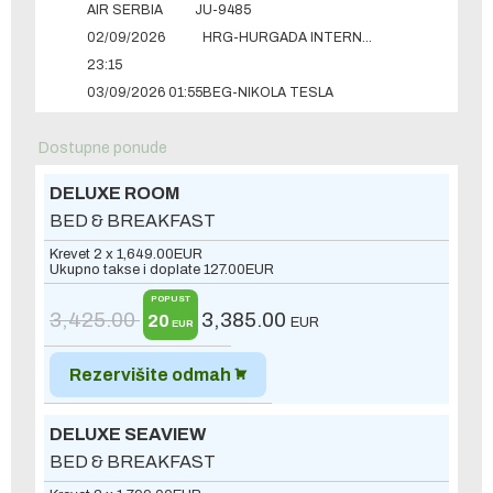
AIR SERBIA
JU-9485
02/09/2026
HRG-HURGADA INTERNATIONAL
23:15
03/09/2026 01:55
BEG-NIKOLA TESLA
Dostupne ponude
DELUXE ROOM
BED & BREAKFAST
Krevet 2 x
1,649.00
EUR
Ukupno takse i doplate
127.00
EUR
POPUST
3,425.00
3,385.00
20
EUR
EUR
Rezervišite odmah
DELUXE SEAVIEW
BED & BREAKFAST