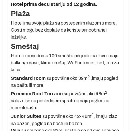
Hotel prima decu stariju od 12 godina.
j
Plaža
Hotel ima svoju plažu sa postepenim ulazom u more.
Gosti mogu bez doplate da koriste suncobrane i
ležaljke.
Smeštaj
Hotel u ponudi ima 100 smeštajnih jedinica i sve imaju
balkon/terasu, klima uređaj, Wi-Fi internet, sef, fen za
kosu.
2
Standard room
su površine oko 39m
,imaju pogled
na baštu ili more.
2
no
Premium Roof Terrace
su površine oko 48m
,
nalaze se na poslednjem spratu i imaju pogled na
more ili baštu.
2
Junior Suites
su površine oko 42-48m
, imaju izlaz
na bazen, pogled na baštu ili bazen.
Villa
su površine oko 83m, sastoje se od dve spavaće