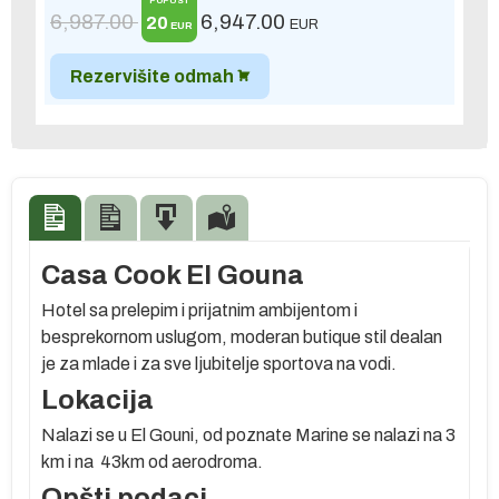
POPUST
6,987.00
6,947.00
20
EUR
EUR
Rezervišite odmah
Casa Cook El Gouna
Hotel sa prelepim i prijatnim ambijentom i
besprekornom uslugom, moderan butique stil dealan
je za mlade i za sve ljubitelje sportova na vodi.
Lokacija
Nalazi se u El Gouni, od poznate Marine se nalazi na 3
km i na 43km od aerodroma.
Opšti podaci