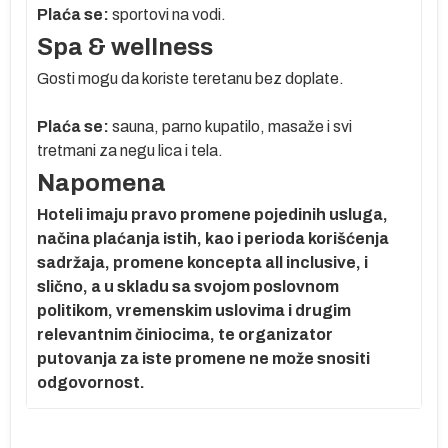
Plaća se:
sportovi na vodi.
Spa & wellness
Gosti mogu da koriste teretanu bez doplate.
:
Plaća se:
sauna, parno kupatilo, masaže i svi
tretmani za negu lica i tela.
na
Napomena
Hoteli imaju pravo promene pojedinih usluga,
.
načina plaćanja istih, kao i perioda korišćenja
ma
sadržaja, promene koncepta all inclusive, i
ane
slično, a u skladu sa svojom poslovnom
politikom, vremenskim uslovima i drugim
relevantnim činiocima, te organizator
putovanja za iste promene ne može snositi
odgovornost.
e