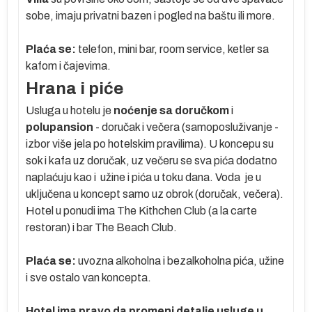
sobe, imaju privatni bazen i pogled na baštu ili more.
oko
Plaća se:
telefon, mini bar, room service, ketler sa
 se
kafom i čajevima.
Hrana i piće
Usluga u hotelu je
noćenje sa doručkom
i
je
polupansion
- doručak i večera (samoposluživanje -
izbor više jela po hotelskim pravilima). U koncepu su
sok i kafa uz doručak, uz večeru se sva pića dodatno
naplaćuju kao i užine i pića u toku dana. Voda je u
o
uključena u koncept samo uz obrok (doručak, večera).
Hotel u ponudi ima The Kithchen Club (a la carte
restoran) i bar The Beach Club.
 je
Plaća se:
uvozna alkoholna i bezalkoholna pića, užine
i sve ostalo van koncepta.
a
Hotel ima pravo da promeni detalje usluge u
a,