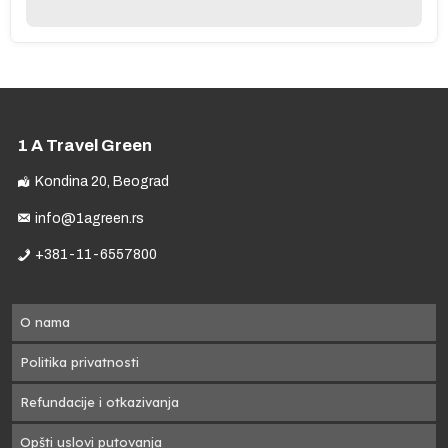
e
1 A Travel Green
Kondina 20, Beograd
info@1agreen.rs
+381-11-6557800
O nama
na
Politika privatnosti
Refundacije i otkazivanja
a,
Opšti uslovi putovanja