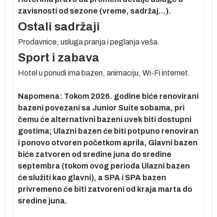
zavisnosti od sezone (vreme, sadržaj...).
–
Ostali sadržaji
Prodavnice, usluga pranja i peglanja veša.
Sport i zabava
i
 3
Hotel u ponudi ima bazen, animaciju, Wi-Fi internet.
k
Napomena: Tokom 2026. godine biće renovirani
a
bazeni povezani sa Junior Suite sobama, pri
o-
čemu će alternativni bazeni uvek biti dostupni
gostima; Ulazni bazen će biti potpuno renoviran
i ponovo otvoren početkom aprila, Glavni bazen
biće zatvoren od sredine juna do sredine
septembra (tokom ovog perioda Ulazni bazen
će služiti kao glavni), a SPA i SPA bazen
ni,
privremeno će biti zatvoreni od kraja marta do
g
sredine juna.