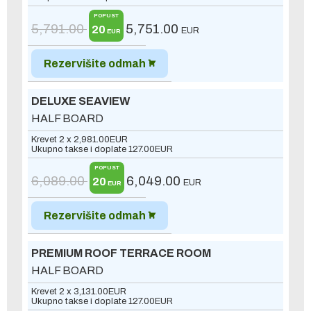
POPUST
5,791.00
5,751.00
20
EUR
EUR
Rezervišite odmah
DELUXE SEAVIEW
HALF BOARD
Krevet 2 x
2,981.00
EUR
Ukupno takse i doplate
127.00
EUR
POPUST
6,089.00
6,049.00
20
EUR
EUR
Rezervišite odmah
PREMIUM ROOF TERRACE ROOM
HALF BOARD
Krevet 2 x
3,131.00
EUR
Ukupno takse i doplate
127.00
EUR