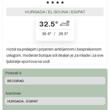
HURGADA
/
EL GOUNA
/
EGIPAT
32.5
°
36.6
°
/
28.5
°
Hotel sa prelepim i prijatnim ambijentom i besprekornom
uslugom, moderan butique stil dealan je za mlade i za sve
ljubitelje sportova na vodi.
Polazak iz
Aranžman