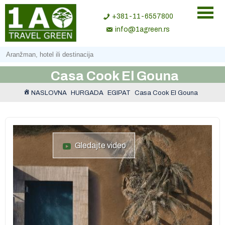
+381-11-6557800
info@1agreen.rs
Casa Cook El Gouna
NASLOVNA
HURGADA
EGIPAT
Casa Cook El Gouna
Gledajte video