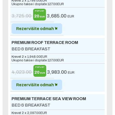
Krevet 2 x
1,799.00
EUR
Ukupno takse i doplate
127.00
EUR
POPUST
3,725.00
3,685.00
20
EUR
EUR
Rezervišite odmah
PREMIUM ROOF TERRACE ROOM
BED & BREAKFAST
Krevet 2 x
1,948.00
EUR
Ukupno takse i doplate
127.00
EUR
POPUST
4,023.00
3,983.00
20
EUR
EUR
Rezervišite odmah
PREMIUM TERRACE SEA VIEW ROOM
BED & BREAKFAST
Krevet 2 x
2,097.00
EUR